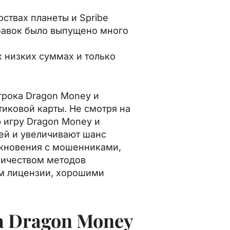
рствах планеты и Spribe
обавок было выпущено много
х низких суммах и только
грока Dragon Money и
тиковой карты. Не смотря на
ю игру Dragon Money и
ей и увеличивают шанс
лкновения с мошенниками,
личеством методов
ем лицензии, хорошими
а Dragon Money