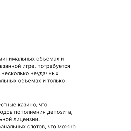
а минимальных объемах и
азанной игре, потребуется
а несколько неудачных
мальных объемах и только
стные казино, что
одов пополнения депозита,
ьной лицензии.
 банальных слотов, что можно