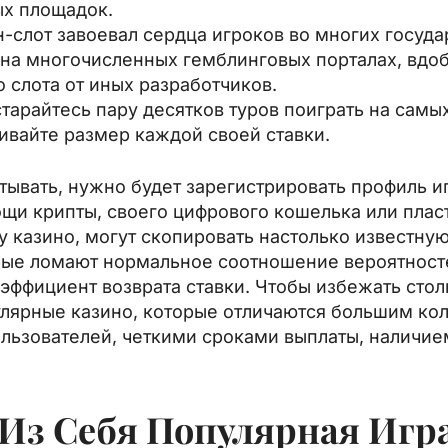
ых площадок.
-слот завоевал сердца игроков во многих госуда
 на многочисленных гемблинговых порталах, вд
 слота от иных разработчиков.
старайтесь пару десятков туров поиграть на самы
вайте размер каждой своей ставки.
тывать, нужно будет зарегистрировать профиль и
ощи крипты, своего цифрового кошелька или плас
ку казино, могут скопировать настолько известну
орые ломают нормальное соотношение вероятност
оэффициент возврата ставки. Чтобы избежать сто
улярные казино, которые отличаются большим ко
ользователей, четкими сроками выплаты, наличи
Из Себя Популярная Игр