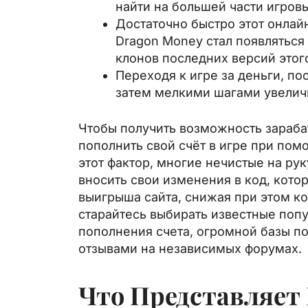
найти на большей части игров
Достаточно быстро этот онлайн
Dragon Money стал появляться
клонов последних версий этого
Переходя к игре за деньги, по
затем мелкими шагами увеличи
Чтобы получить возможность зараба
пополнить свой счёт в игре при пом
этот фактор, многие нечистые на ру
вносить свои изменения в код, кот
выигрыша сайта, снижая при этом к
старайтесь выбирать известные поп
пополнения счета, огромной базы п
отзывами на независимых форумах.
Что Представляет 