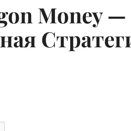
gon Money —
ая Стратег