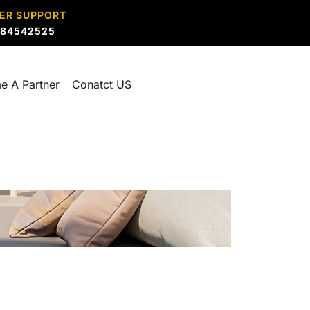
ER SUPPORT
884542525
e A Partner
Conatct US