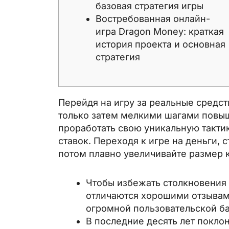
базовая стратегия игры
Востребованная онлайн-
игра Dragon Money: краткая
история проекта и основная
стратегия
Перейдя на игру за реальные средст
только затем мелкими шагами повыш
проработать свою уникальную тактик
ставок. Переходя к игре на деньги,
потом плавно увеличивайте размер к
Чтобы избежать столкновения 
отличаются хорошими отзывам
огромной пользовательской ба
В последние десять лет поклон