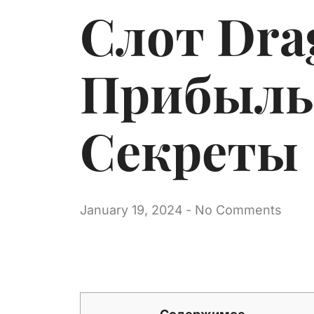
Слот Dra
Прибыльн
Секреты
January 19, 2024
-
No Comments