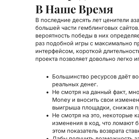
В Наше Время
В последние десять лет ценители аз
большей части гемблинговых сайтов
вероятность победы в них определя
раз подобной игры с максимально п
интерфейсом, короткой длительност
проекта позволяет довольно легко и
Большинство ресурсов даёт во
реальных денег.
Не смотря на данный факт, мно
Money и вносить свои изменен
выигрыша площадки, снижая пр
Не смотря на это, некоторые к
изменения в код, что ломают 
этом показатель возврата став
Дабы получить возможность за