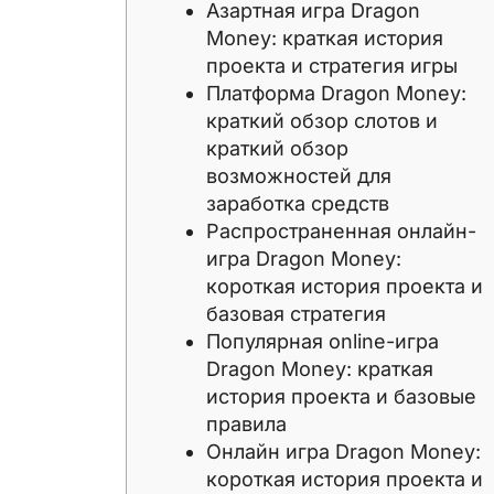
Азартная игра Dragon
Money: краткая история
проекта и стратегия игры
Платформа Dragon Money:
краткий обзор слотов и
краткий обзор
возможностей для
заработка средств
Распространенная онлайн-
игра Dragon Money:
короткая история проекта и
базовая стратегия
Популярная online-игра
Dragon Money: краткая
история проекта и базовые
правила
Онлайн игра Dragon Money:
короткая история проекта и