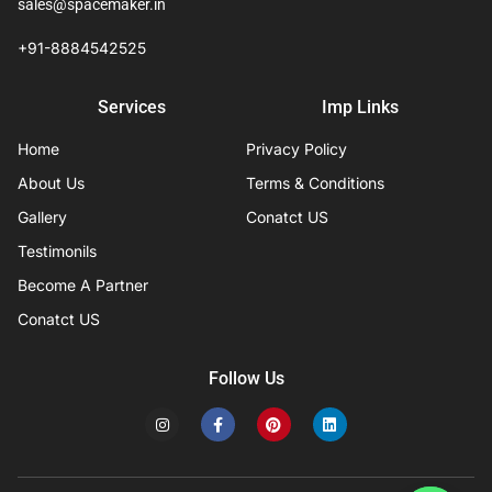
sales@spacemaker.in
+91-8884542525
Services
Imp Links
Home
Privacy Policy
About Us
Terms & Conditions
Gallery
Conatct US
Testimonils
Become A Partner
Conatct US
Follow Us
I
F
P
L
n
a
i
i
s
c
n
n
t
e
t
k
a
b
e
e
g
o
r
d