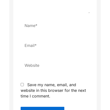
Name*
Email*
Website
Save my name, email, and
website in this browser for the next
time I comment.