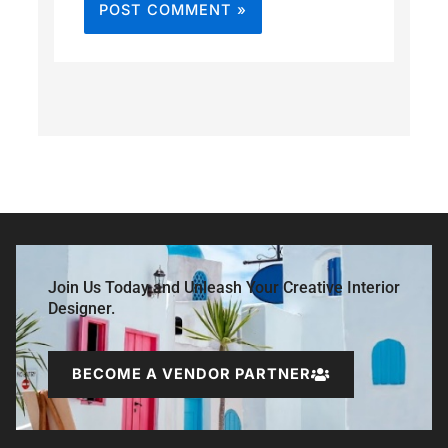
Join Us Today and Unleash Your Creative Interior
Designer.
BECOME A VENDOR PARTNER