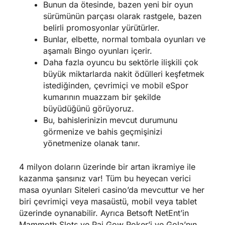
Bunun da ötesinde, bazen yeni bir oyun
sürümünün parçası olarak rastgele, bazen
belirli promosyonlar yürütürler.
Bunlar, elbette, normal tombala oyunları ve
aşamalı Bingo oyunları içerir.
Daha fazla oyuncu bu sektörle ilişkili çok
büyük miktarlarda nakit ödülleri keşfetmek
istediğinden, çevrimiçi ve mobil eSpor
kumarının muazzam bir şekilde
büyüdüğünü görüyoruz.
Bu, bahislerinizin mevcut durumunu
görmenize ve bahis geçmişinizi
yönetmenize olanak tanır.
4 milyon doların üzerinde bir artan ikramiye ile
kazanma şansınız var! Tüm bu heyecan verici
masa oyunları Siteleri casino’da mevcuttur ve her
biri çevrimiçi veya masaüstü, mobil veya tablet
üzerinde oynanabilir. Ayrıca Betsoft NetEnt’in
Mammoth Slots ve Pai Gow Poker’i ve Gola’nın