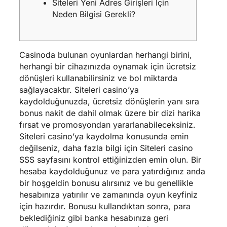
Siteleri Yeni Adres Girişleri İçin
Neden Bilgisi Gerekli?
Casinoda bulunan oyunlardan herhangi birini,
herhangi bir cihazınızda oynamak için ücretsiz
dönüşleri kullanabilirsiniz ve bol miktarda
sağlayacaktır. Siteleri casino’ya
kaydolduğunuzda, ücretsiz dönüşlerin yanı sıra
bonus nakit de dahil olmak üzere bir dizi harika
fırsat ve promosyondan yararlanabileceksiniz.
Siteleri casino’ya kaydolma konusunda emin
değilseniz, daha fazla bilgi için Siteleri casino
SSS sayfasını kontrol ettiğinizden emin olun. Bir
hesaba kaydolduğunuz ve para yatırdığınız anda
bir hoşgeldin bonusu alırsınız ve bu genellikle
hesabınıza yatırılır ve zamanında oyun keyfiniz
için hazırdır. Bonusu kullandıktan sonra, para
beklediğiniz gibi banka hesabınıza geri