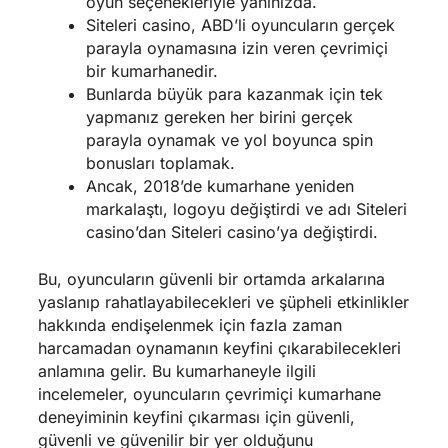
oyun seçenekleriyle yanınızda.
Siteleri casino, ABD’li oyuncuların gerçek
parayla oynamasına izin veren çevrimiçi
bir kumarhanedir.
Bunlarda büyük para kazanmak için tek
yapmanız gereken her birini gerçek
parayla oynamak ve yol boyunca spin
bonusları toplamak.
Ancak, 2018’de kumarhane yeniden
markalaştı, logoyu değiştirdi ve adı Siteleri
casino’dan Siteleri casino’ya değiştirdi.
Bu, oyuncuların güvenli bir ortamda arkalarına
yaslanıp rahatlayabilecekleri ve şüpheli etkinlikler
hakkında endişelenmek için fazla zaman
harcamadan oynamanın keyfini çıkarabilecekleri
anlamına gelir. Bu kumarhaneyle ilgili
incelemeler, oyuncuların çevrimiçi kumarhane
deneyiminin keyfini çıkarması için güvenli,
güvenli ve güvenilir bir yer olduğunu