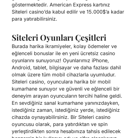
göstermektedir. American Express kartınız
Siteleri casino’da kabul edilir ve 15.000$’a kadar
para yatırabilirsiniz.
Siteleri Oyunları Çeşitleri
Burada harika ikramiyeler, kolay ödemeler ve
eğlenceli bonuslar ile en yeni ücretsiz casino
oyunlarını sunuyoruz! Oyunlarımız iPhone,
Android, tablet, bilgisayar ve daha fazlası dahil
olmak üzere tüm mobil cihazlarla uyumludur.
Siteleri casino, oyunculara harika bir mobil
kumarhane sunuyor ve güvenli ve eğlenceli bir
deneyim arayan oyuncuların tercihi haline geldi.
En sevdiğiniz sanal kumarhane yanınızdayken,
istediğiniz zaman, istediğiniz yerde, istediğiniz
cihazda oynayabilirsiniz. Bir Siteleri casino
oyuncusu olarak, para yatırdıktan ve spin
yerleştirdikten sonra hesabınıza tahsis edilecek