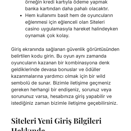
örneğin kredi kartıyla ödeme yapmak
banka kartından daha pahalı olacaktır.
Hem kullanımı basit hem de oyuncuların
eğlenmesi için eğlenceli olan Siteleri
casino uygulamasıyla hareket halindeyken
oynamak çok kolay.
Giriş ekranında sağlanan güvenlik görüntüsünden
belirtilen kodu girin. Bu oyun aynı zamanda
oyuncuların kazanan bir kombinasyona denk
geldiklerinde devasa bonuslar ve ödüller
kazanmalarına yardımcı olmak için bir wild
sembolü de sunar. Bizimle iletişime geçmeniz
gereken herhangi bir endişeniz, sorunuz veya
sorununuz varsa, hesabınıza giriş yapabilir ve
istediğiniz zaman bizimle iletişime geçebilirsiniz.
Siteleri Yeni Giriş Bilgileri
Hakkında