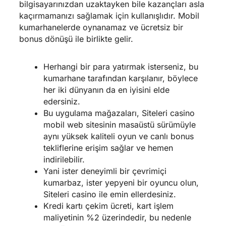
bilgisayarınızdan uzaktayken bile kazançları asla
kaçırmamanızı sağlamak için kullanışlıdır. Mobil
kumarhanelerde oynanamaz ve ücretsiz bir
bonus dönüşü ile birlikte gelir.
Herhangi bir para yatırmak isterseniz, bu
kumarhane tarafından karşılanır, böylece
her iki dünyanın da en iyisini elde
edersiniz.
Bu uygulama mağazaları, Siteleri casino
mobil web sitesinin masaüstü sürümüyle
aynı yüksek kaliteli oyun ve canlı bonus
tekliflerine erişim sağlar ve hemen
indirilebilir.
Yani ister deneyimli bir çevrimiçi
kumarbaz, ister yepyeni bir oyuncu olun,
Siteleri casino ile emin ellerdesiniz.
Kredi kartı çekim ücreti, kart işlem
maliyetinin %2 üzerindedir, bu nedenle