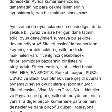
dönecektir. Ayrıca kumarhanenizden,
tamamladığınız para çekme işlemlerinin
ayrıntılarını içeren bir makbuz alacaksınız.
Aynı zamanda oyuncularımızın ne istediğini de bu
şekilde biliyoruz ve size her gün daha tatmin
edici oyun deneyimleri sunmaya bu şekilde
devam ediyoruz! Siteleri casino’da oyuncuların
keyfini çıkarabilecekleri çeşitli farklı slot
makineleri vardır ve ilginizi çekebilecek
favorilerimizden bazılarının bir listesini
oluşturduk. Siteleri casino,
slot siteleri
başta
FIFA, NBA, EA SPORTS, Rocket League, PUBG,
CS:GO ve Black Ops olmak üzere çeşitli oyunları
oynamayı seven oyunculara e-spor sunuyor.
Siteleri casino, Visa, MasterCard, Skrill, Neteller
ve Paysafecard gibi çeşitli ödeme yöntemlerinin
yanı sıra diğer birçok kumarhane para birimini
destekler ve daha birçoğu düzenli rotasyona