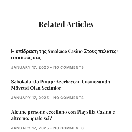
Related Articles
Η επίδραση της Smokace Casino Στους πελάτες/
οπαδούς σας
JANUARY 17, 2025
NO COMMENTS
Səbəkələrdə Pinup: Azerbaycan Casinosunda
Mövcud Olan Seçimlər
JANUARY 17, 2025
NO COMMENTS
Alcune persone eccellono con Playzilla Casino e
altre no: quale sei?
JANUARY 17, 2025
NO COMMENTS