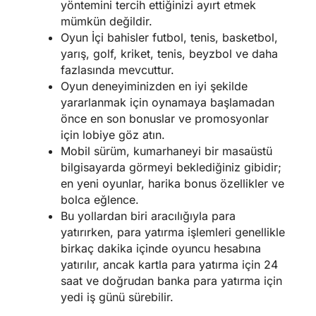
yöntemini tercih ettiğinizi ayırt etmek
mümkün değildir.
Oyun İçi bahisler futbol, ​​tenis, basketbol, ​​
yarış, golf, kriket, tenis, beyzbol ve daha
fazlasında mevcuttur.
Oyun deneyiminizden en iyi şekilde
yararlanmak için oynamaya başlamadan
önce en son bonuslar ve promosyonlar
için lobiye göz atın.
Mobil sürüm, kumarhaneyi bir masaüstü
bilgisayarda görmeyi beklediğiniz gibidir;
en yeni oyunlar, harika bonus özellikler ve
bolca eğlence.
Bu yollardan biri aracılığıyla para
yatırırken, para yatırma işlemleri genellikle
birkaç dakika içinde oyuncu hesabına
yatırılır, ancak kartla para yatırma için 24
saat ve doğrudan banka para yatırma için
yedi iş günü sürebilir.