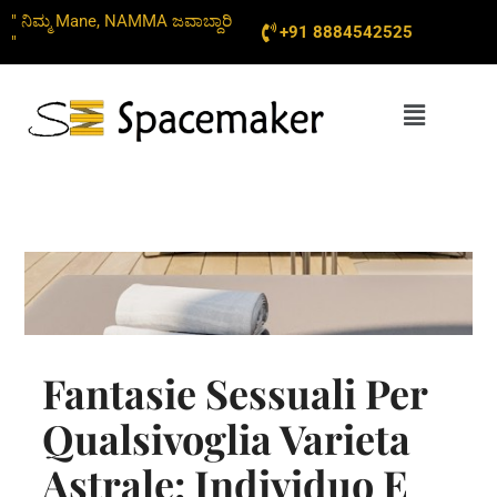
Skip
" ನಿಮ್ಮ Mane, NAMMA ಜವಾಬ್ದಾರಿ
+91 8884542525
to
"
content
Menu
Fantasie Sessuali Per
Qualsivoglia Varieta
Astrale: Individuo E