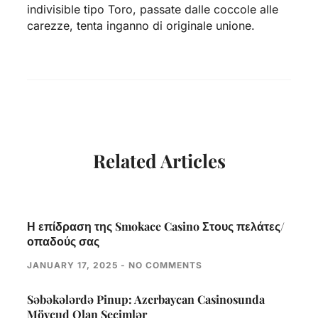
indivisible tipo Toro, passate dalle coccole alle
carezze, tenta inganno di originale unione.
Related Articles
Η επίδραση της Smokace Casino Στους πελάτες/
οπαδούς σας
JANUARY 17, 2025
NO COMMENTS
Səbəkələrdə Pinup: Azerbaycan Casinosunda
Mövcud Olan Seçimlər