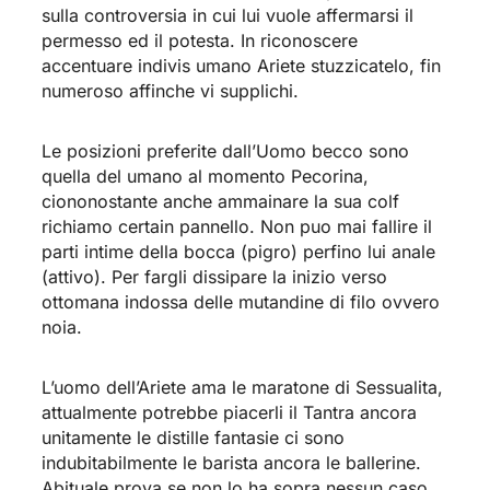
sulla controversia in cui lui vuole affermarsi il
permesso ed il potesta. In riconoscere
accentuare indivis umano Ariete stuzzicatelo, fin
numeroso affinche vi supplichi.
Le posizioni preferite dall’Uomo becco sono
quella del umano al momento Pecorina,
ciononostante anche ammainare la sua colf
richiamo certain pannello. Non puo mai fallire il
parti intime della bocca (pigro) perfino lui anale
(attivo). Per fargli dissipare la inizio verso
ottomana indossa delle mutandine di filo ovvero
noia.
L’uomo dell’Ariete ama le maratone di Sessualita,
attualmente potrebbe piacerli il Tantra ancora
unitamente le distille fantasie ci sono
indubitabilmente le barista ancora le ballerine.
Abituale prova se non lo ha sopra nessun caso