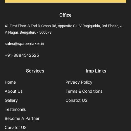
Office
41,First Floor, S End D Cross Rd, opposite S.L.V Ragigudda, 3rd Phase, J.
P. Nagar, Bengaluru - 560078
sales@spacemaker.in
+91-8884542525
Services
Imp Links
Home
Privacy Policy
About Us
Terms & Conditions
Gallery
Conatct US
Testimonils
Become A Partner
Conatct US