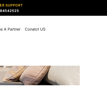
ER SUPPORT
884542525
e A Partner
Conatct US