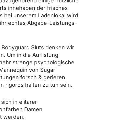
 dazugehorend einige nutzliche
rts innehaben der frisches
is bei unserem Ladenlokal wird
ihr echtes Abgabe-Leistungs-
e Bodyguard Sluts denken wir
n. Um in die Auflistung
ehr strenge psychologische
s Mannequin von Sugar
rtungen forsch & gerieren
rigoros halten zu tun sein.
ch in elitarer
schonfarben Damen
kt werden.