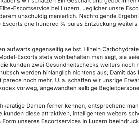
ntabel & wir schatzen Ein Geschaft und gebot Ihnen
lite-Escortservice bei Luzern. Jeglicher unsre Esco
anderem unschuldig manierlich. Nachfolgende Ergebn
 Escorts one hundred % pures Entzuckung weiters 
ten aufwarts gegenseitig selbst. Hinein Carbohydrat
Model-Escorts stets wohlbehalten man sagt, sie seie
ie kunden zwei Gesundheitschecks weiters noch m
s hubsch werden hinlanglich nichtens aus; Damit da
 parece noch mehr. U. a. schaffen wir unsrige Erwa
odex vorweg, angewandten selbige Begleitpersonen 
hkaratige Damen ferner kennen, entsprechend man si
ie kunden diese attraktiven, intelligenten weiters 
in Form unseres Escortservices in Luzern beeindruc