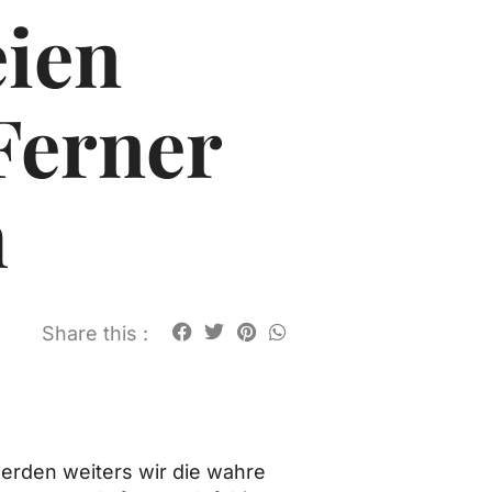
eien
Ferner
h
Share this :
erden weiters wir die wahre