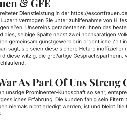
onen & GFE
eiteter Dienstleistung in der
https://escortfrauen.d
Luzern vermogen Sie unter zuhilfenahme von Hilfest
E genie?en. Unsereins geradestehen Ihnen das best
 dies, selbige Spalte nebst zwei hochkaratigen Volk 
en gemeinsam gunstgewerblerin ordentliche Zeit i
sagt, sie seien diese sichere Hetare inoffizieller 
d diese witzig, die gro?artige Gesprachspartnerin, ve
chlaufend.
War As Part Of Uns Streng 
n unsrige Prominenter-Kundschaft so sehr, entsprec
essliches Erfahrung. Die kunden fahig sein Eltern
en niemals nicht erledigt werden, ist und bleibt Die 
s.