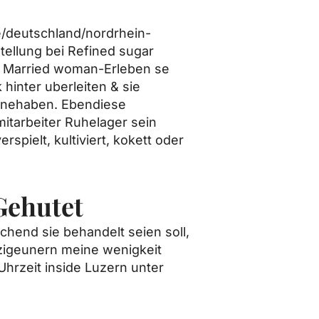
e/deutschland/nordrhein-
ellung bei Refined sugar
e Married woman-Erleben se
hinter uberleiten & sie
nnehaben. Ebendiese
mitarbeiter Ruhelager sein
rspielt, kultiviert, kokett oder
Gehutet
hend sie behandelt seien soll,
 zigeunern meine wenigkeit
Uhrzeit inside Luzern unter