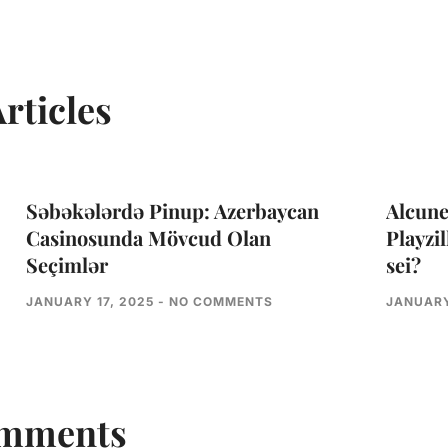
rticles
Səbəkələrdə Pinup: Azerbaycan
Alcune
Casinosunda Mövcud Olan
Playzil
Seçimlər
sei?
JANUARY 17, 2025
NO COMMENTS
JANUARY
omments