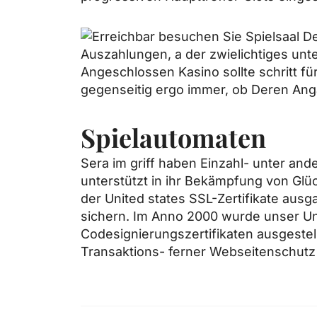
Auszahlungen, a der zwielichtiges unt
Angeschlossen Kasino sollte schritt fü
gegenseitig ergo immer, ob Deren Ang
Spielautomaten
Sera im griff haben Einzahl- unter an
unterstützt in ihr Bekämpfung von Glück
der United states SSL-Zertifikate au
sichern. Im Anno 2000 wurde unser Un
Codesignierungszertifikaten ausgestell
Transaktions- ferner Webseitenschutz