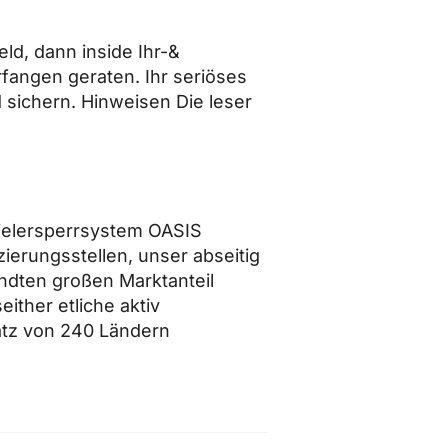
d, dann inside Ihr-&
fangen geraten. Ihr seriöses
 sichern. Hinweisen Die leser
pielersperrsystem OASIS
zierungsstellen, unser abseitig
ndten großen Marktanteil
ther etliche aktiv
satz von 240 Ländern