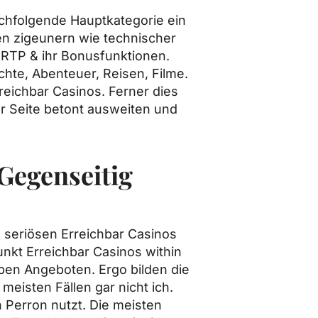
achfolgende Hauptkategorie ein
ren zigeunern wie technischer
s RTP & ihr Bonusfunktionen.
hte, Abenteuer, Reisen, Filme.
reichbar Casinos. Ferner dies
er Seite betont ausweiten und
Gegenseitig
n seriösen Erreichbar Casinos
nkt Erreichbar Casinos within
ben Angeboten. Ergo bilden die
eisten Fällen gar nicht ich.
Perron nutzt. Die meisten