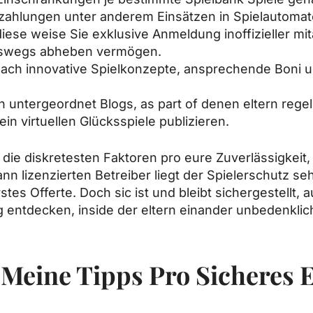
zahlungen unter anderem Einsätzen in Spielautomate
iese weise Sie exklusive Anmeldung inoffizieller mi
eswegs abheben vermögen.
nach innovative Spielkonzepte, ansprechende Boni u
untergeordnet Blogs, as part of denen eltern rege
in virtuellen Glücksspiele publizieren.
in die diskretesten Faktoren pro eure Zuverlässigkei
nn lizenzierten Betreiber liegt der Spielerschutz s
tes Offerte. Doch sic ist und bleibt sichergestellt,
 entdecken, inside der eltern einander unbedenkli
: Meine Tipps Pro Sicheres 