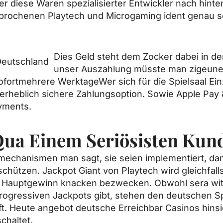
r diese Waren spezialisierter Entwickler nach hinte
prochenen Playtech und Microgaming ident genau s
Dies Geld steht dem Zocker dabei in der
unser Auszahlung müsste man zigeuner
ortmehrere WerktageWer sich für die Spielsaal Einz
e erheblich sichere Zahlungsoption. Sowie Apple Pay 
yments.
Qua Einem Seriösisten Ku
mechanismen man sagt, sie seien implementiert, da
chützen. Jackpot Giant von Playtech wird gleichfall
n Hauptgewinn knacken bezwecken. Obwohl sera with
progressiven Jackpots gibt, stehen den deutschen 
t. Heute angebot deutsche Erreichbar Casinos hinsic
chaltet.