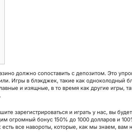
азино должно сопоставить с депозитом. Это упр
или. Игры в блэкджек, такие как одноколодный 
авные и изящные, в то время как другие игры, та
.
ешите зарегистрироваться и играть у нас, вы бу
м огромный бонус 150% до 1000 долларов и 100
х есть все навороты, которые, как мы знаем, вам