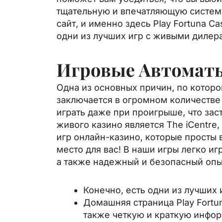
тщательную и впечатляющую систему
сайт, и именно здесь Play Fortuna C
одни из лучших игр с живыми дилер
Игровые Автоматы 
Одна из основных причин, по которо
заключается в огромном количестве 
играть даже при проигрыше, что зас
живого казино является The iCentre
игр онлайн-казино, которые просты в
место для вас! В наши игры легко и
а также надежный и безопасный опы
Конечно, есть одни из лучших 
Домашняя страница Play Fortu
также четкую и краткую инфо