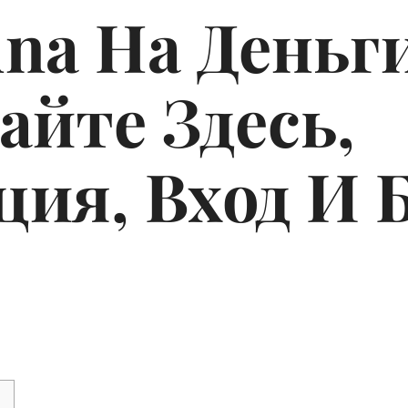
una На Деньг
йте Здесь,
ция, Вход И 