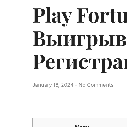
Play Fort
Выигрыва
Регистра
January 16, 2024
-
No Comments