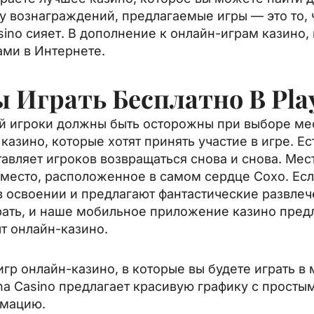
 вознаграждений, предлагаемые игры — это то, 
asino сияет. В дополнение к онлайн-играм казино,
ами в Интернете.
Играть Бесплатно В Play
й игроки должны быть осторожны при выборе мес
казино, которые хотят принять участие в игре. Е
тавляет игроков возвращаться снова и снова. Ме
, место, расположенное в самом сердце Сохо. Е
 освоении и предлагают фантастические развлечен
грать, и наше мобильное приложение казино пред
т онлайн-казино.
игр онлайн-казино, в которые вы будете играть в 
na Casino предлагает красивую графику с просты
рмацию.