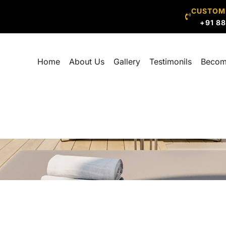
CUSTOM
+91 8
Home
About Us
Gallery
Testimonils
Becom