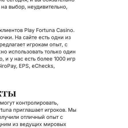
 на выбор, неудивительно,
лиентов Play Fortuna Casino.
чки. На сайте есть одни из
предлагает игрокам опыт, с
жно использовать только один
 и у нас есть более 1000 игр
iroPay, EPS, eChecks,
кты
могут контролировать,
ortuna приглашает игроков. Мы
олучили отличный опыт с
одним из ведущих мировых