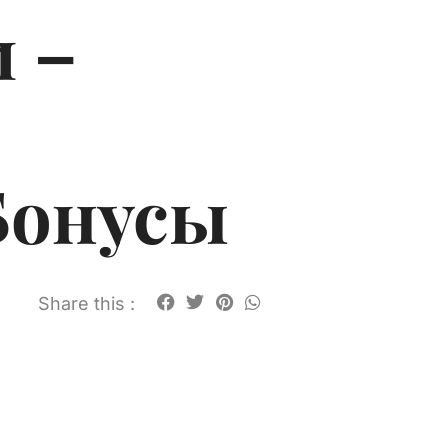
и –
Бонусы
Share this :