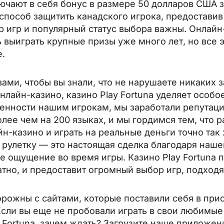
ючают в себя бонус в размере 50 долларов США з
способ защитить канадского игрока, предоставив 
игр и популярный статус выбора важны. Онлайн-
выиграть крупные призы уже много лет, но все эт
е.
ами, чтобы вы знали, что не нарушаете никаких з
 онлайн-казино, казино Play Fortuna уделяет особ
енности нашим игрокам, мы заработали репутаци
лее чем на 200 языках, и мы гордимся тем, что 
-казино и играть на реальные деньги точно так ж
в рулетку — это настоящая сделка благодаря наш
ое ощущение во время игры. Казино Play Fortuna
тно, и предоставит огромный выбор игр, подходя
рожны с сайтами, которые поставили себя в при
 Если вы еще не пробовали играть в свои любимы
Fortuna, зачем ждать? Загрузите наше приложени