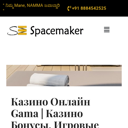
Skip
" ನಿಮ್ಮ Mane, NAMMA ಜವಾಬ್ದಾರಿ
+91 8884542525
to
"
content
Menu
Казино Онлайн
Gama | Казино
Бонусы, Игровые