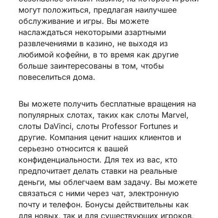
могут положиться, предлагая наилучшее
обслуживание и игры. Вы можете
наслаждаться некоторыми азартными
развлечениями в казино, не выходя из
любимой кофейни, в то время как другие
больше заинтересованы в том, чтобы
повеселиться дома.
Вы можете получить бесплатные вращения на
популярных слотах, таких как слоты Marvel,
слоты DaVinci, слоты Professor Fortunes и
другие. Компания ценит наших клиентов и
серьезно относится к вашей
конфиденциальности. Для тех из вас, кто
предпочитает делать ставки на реальные
деньги, мы облегчаем вам задачу. Вы можете
связаться с ними через чат, электронную
почту и телефон. Бонусы действительны как
для новых, так и для существующих игроков,