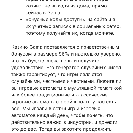
казино, не выходя из дома, прямо
сейчас в Gama.
Бонусные коды доступны на сайте и в
их учетных записях в социальных сетях,
поэтому получайте их, когда можете.
Казино Gama поставляется с приветственным
бонусом в размере 96% и настолько уверено,
что вы будете впечатлены и получите
удовольствие. Его генератор случайных чисел
также гарантирует, что игры являются
случайными, честными и честными. Любите ли
вы игровые автоматы с мультяшной тематикой
или более традиционные и классические
игровые автоматы старой школы, у нас есть
все. Мы играли в сотни игр и игровых
автоматов каждый день, чтобы понять, что
действительно важно в индустрии, и донести
это до вас. Тогда вы захотите продолжить