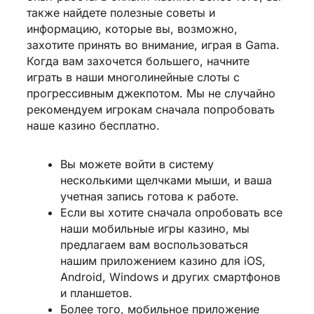
также найдете полезные советы и
информацию, которые вы, возможно,
захотите принять во внимание, играя в Gama.
Когда вам захочется большего, начните
играть в наши многолинейные слоты с
прогрессивным джекпотом. Мы не случайно
рекомендуем игрокам сначала попробовать
наше казино бесплатно.
Вы можете войти в систему
несколькими щелчками мыши, и ваша
учетная запись готова к работе.
Если вы хотите сначала опробовать все
наши мобильные игры казино, мы
предлагаем вам воспользоваться
нашим приложением казино для iOS,
Android, Windows и других смартфонов
и планшетов.
Более того, мобильное приложение