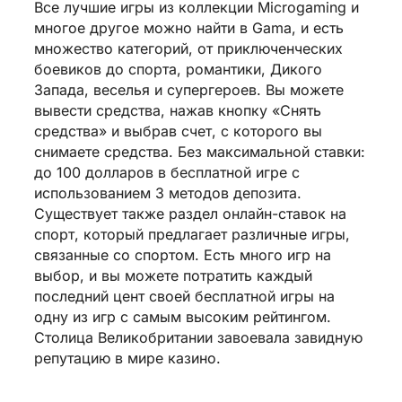
Все лучшие игры из коллекции Microgaming и
многое другое можно найти в Gama, и есть
множество категорий, от приключенческих
боевиков до спорта, романтики, Дикого
Запада, веселья и супергероев. Вы можете
вывести средства, нажав кнопку «Снять
средства» и выбрав счет, с которого вы
снимаете средства. Без максимальной ставки:
до 100 долларов в бесплатной игре с
использованием 3 методов депозита.
Существует также раздел онлайн-ставок на
спорт, который предлагает различные игры,
связанные со спортом. Есть много игр на
выбор, и вы можете потратить каждый
последний цент своей бесплатной игры на
одну из игр с самым высоким рейтингом.
Столица Великобритании завоевала завидную
репутацию в мире казино.