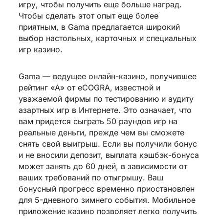
игру, чтобы получить еще больше наград.
Чтобы сделать этот опыт еще более
приятным, в Gama предлагается широкий
выбор настольных, карточных и специальных
игр казино.
Gama — ведущее онлайн-казино, получившее
рейтинг «А» от eCOGRA, известной и
уважаемой фирмы по тестированию и аудиту
азартных игр в Интернете. Это означает, что
вам придется сыграть 50 раундов игр на
реальные деньги, прежде чем вы сможете
снять свой выигрыш. Если вы получили бонус
и не вносили депозит, выплата кэшбэк-бонуса
может занять до 60 дней, в зависимости от
ваших требований по отыгрышу. Ваш
бонусный прогресс временно приостановлен
для 5-дневного зимнего события. Мобильное
приложение казино позволяет легко получить