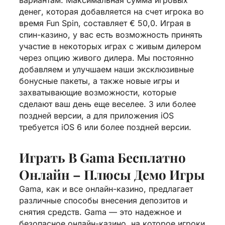
денег, которая добавляется на счет игрока во
время Fun Spin, составляет € 50,0. Играя в
спин-казино, у вас есть возможность принять
участие в некоторых играх с живым дилером
через опцию живого дилера. Мы постоянно
добавляем и улучшаем наши эксклюзивные
бонусные пакеты, а также новые игры и
захватывающие возможности, которые
сделают ваш день еще веселее. 3 или более
поздней версии, а для приложения iOS
требуется iOS 6 или более поздней версии.
Играть В Gama Бесплатно
Онлайн – Плюсы Демо Игры
Gama, как и все онлайн-казино, предлагает
различные способы внесения депозитов и
снятия средств. Gama — это надежное и
безопасное онлайн-казино, на которое игроки