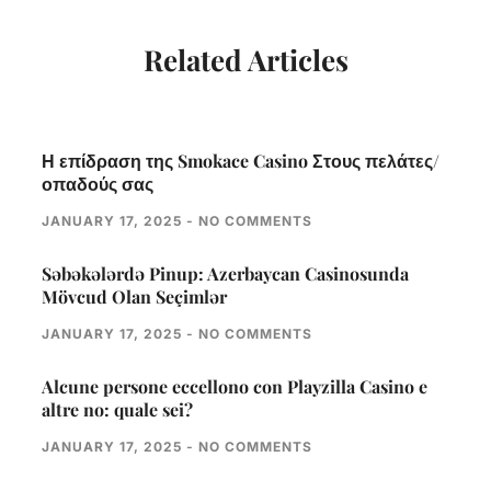
Related Articles
Η επίδραση της Smokace Casino Στους πελάτες/
οπαδούς σας
JANUARY 17, 2025
NO COMMENTS
Səbəkələrdə Pinup: Azerbaycan Casinosunda
Mövcud Olan Seçimlər
JANUARY 17, 2025
NO COMMENTS
Alcune persone eccellono con Playzilla Casino e
altre no: quale sei?
JANUARY 17, 2025
NO COMMENTS