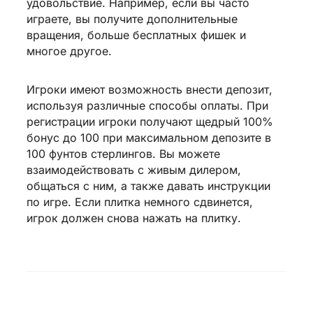
удовольствие. Например, если вы часто
играете, вы получите дополнительные
вращения, больше бесплатных фишек и
многое другое.
Игроки имеют возможность внести депозит,
используя различные способы оплаты. При
регистрации игроки получают щедрый 100%
бонус до 100 при максимальном депозите в
100 фунтов стерлингов. Вы можете
взаимодействовать с живым дилером,
общаться с ним, а также давать инструкции
по игре. Если плитка немного сдвинется,
игрок должен снова нажать на плитку.