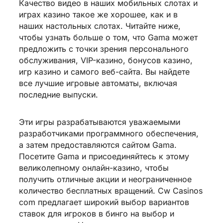
Качество видео в наших мобильных слотах и
играх казино такое же хорошее, как и в
наших настольных слотах. Читайте ниже,
чтобы узнать больше о том, что Gama может
предложить с точки зрения персонального
обслуживания, VIP-казино, бонусов казино,
игр казино и самого веб-сайта. Вы найдете
все лучшие игровые автоматы, включая
последние выпуски.
Эти игры разрабатываются уважаемыми
разработчиками программного обеспечения,
а затем предоставляются сайтом Gama.
Посетите Gama и присоединяйтесь к этому
великолепному онлайн-казино, чтобы
получить отличные акции и неограниченное
количество бесплатных вращений. Cw Casinos
com предлагает широкий выбор вариантов
ставок для игроков в бинго на выбор и