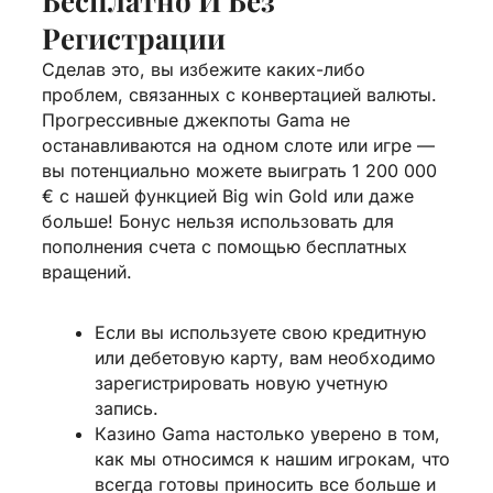
Бесплатно И Без
Регистрации
Сделав это, вы избежите каких-либо
проблем, связанных с конвертацией валюты.
Прогрессивные джекпоты Gama не
останавливаются на одном слоте или игре —
вы потенциально можете выиграть 1 200 000
€ с нашей функцией Big win Gold или даже
больше! Бонус нельзя использовать для
пополнения счета с помощью бесплатных
вращений.
Если вы используете свою кредитную
или дебетовую карту, вам необходимо
зарегистрировать новую учетную
запись.
Казино Gama настолько уверено в том,
как мы относимся к нашим игрокам, что
всегда готовы приносить все больше и