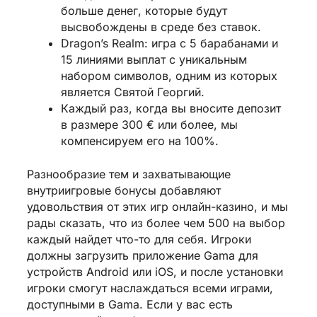
больше денег, которые будут
высвобождены в среде без ставок.
Dragon’s Realm: игра с 5 барабанами и
15 линиями выплат с уникальным
набором символов, одним из которых
является Святой Георгий.
Каждый раз, когда вы вносите депозит
в размере 300 € или более, мы
компенсируем его на 100%.
Разнообразие тем и захватывающие
внутриигровые бонусы добавляют
удовольствия от этих игр онлайн-казино, и мы
рады сказать, что из более чем 500 на выбор
каждый найдет что-то для себя. Игроки
должны загрузить приложение Gama для
устройств Android или iOS, и после установки
игроки смогут наслаждаться всеми играми,
доступными в Gama. Если у вас есть