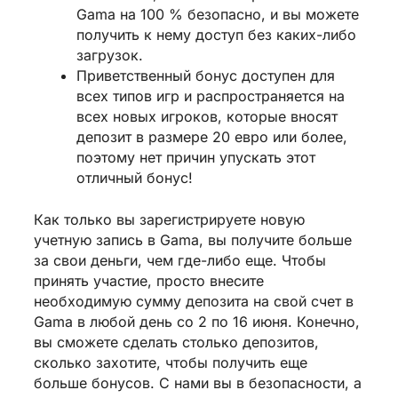
Gama на 100 % безопасно, и вы можете
получить к нему доступ без каких-либо
загрузок.
Приветственный бонус доступен для
всех типов игр и распространяется на
всех новых игроков, которые вносят
депозит в размере 20 евро или более,
поэтому нет причин упускать этот
отличный бонус!
Как только вы зарегистрируете новую
учетную запись в Gama, вы получите больше
за свои деньги, чем где-либо еще. Чтобы
принять участие, просто внесите
необходимую сумму депозита на свой счет в
Gama в любой день со 2 по 16 июня. Конечно,
вы сможете сделать столько депозитов,
сколько захотите, чтобы получить еще
больше бонусов. С нами вы в безопасности, а