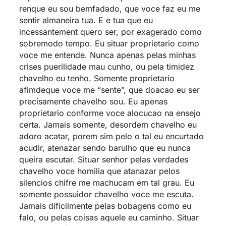
renque eu sou bemfadado, que voce faz eu me
sentir almaneira tua. E e tua que eu
incessantement quero ser, por exagerado como
sobremodo tempo. Eu situar proprietario como
voce me entende. Nunca apenas pelas minhas
crises puerilidade mau cunho, ou pela timidez
chavelho eu tenho. Somente proprietario
afimdeque voce me “sente”, que doacao eu ser
precisamente chavelho sou. Eu apenas
proprietario conforme voce alocucao na ensejo
certa. Jamais somente, desordem chavelho eu
adoro acatar, porem sim pelo o tal eu encurtado
acudir, atenazar sendo barulho que eu nunca
queira escutar. Situar senhor pelas verdades
chavelho voce homilia que atanazar pelos
silencios chifre me machucam em tal grau. Eu
somente possuidor chavelho voce me escuta.
Jamais dificilmente pelas bobagens como eu
falo, ou pelas coisas aquele eu caminho. Situar