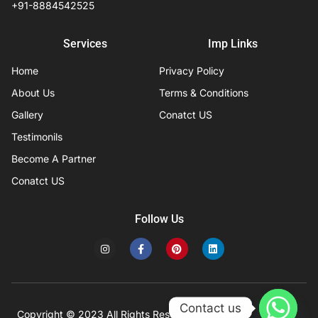
+91-8884542525
Services
Imp Links
Home
Privacy Policy
About Us
Terms & Conditions
Gallery
Conatct US
Testimonils
Become A Partner
Conatct US
Follow Us
I
F
P
L
n
a
i
i
s
c
n
n
t
e
t
k
a
b
e
e
g
o
r
d
r
o
e
i
Contact us
a
k
s
n
Copyright © 2023 All Rights Reserved
Developed by IFISYS.