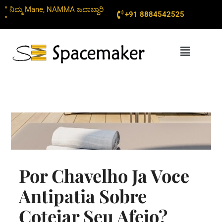
Skip
" ನಿಮ್ಮ Mane, NAMMA ಜವಾಬ್ದಾರಿ
+91 8884542525
to
"
content
Menu
Por Chavelho Ja Voce
Antipatia Sobre
Cotejar Seu Afeio?