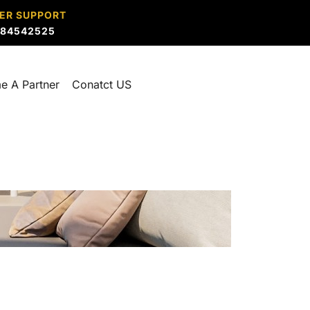
ER SUPPORT
884542525
e A Partner
Conatct US