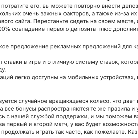
 потратите его, вы можете повторно внести депоз
кольких очень важных факторов, а также из-за 
вого сайта. Перестаньте сидеть на своем месте,
00% совпадение первого депозита плюс дополни
ское предложение рекламных предложений для к
 ставки в игре и отличную систему ставок, котор
ду.
аций легко доступны на мобильных устройствах, 
зуется случайное вращающееся колесо, что дает
 все бонусы распространяются те же правила и у
тесь с нашей службой поддержки, и мы поможем
за первый и второй матч, у вас будет возможност
е продолжать играть так часто, как пожелаете. К