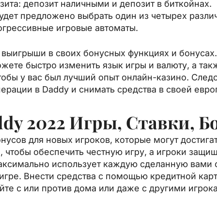
зита: депозит наличными и депозит в биткойнах.
будет предложено выбрать один из четырех разл
рогрессивные игровые автоматы.
выигрыши в своих бонусных функциях и бонусах.
жете быстро изменить язык игры и валюту, а та
тобы у вас был лучший опыт онлайн-казино. Следо
ерации в Daddy и снимать средства в своей евро
dy 2022 Игры, Ставки, Б
нусов для новых игроков, которые могут достига
 чтобы обеспечить честную игру, а игроки защищ
аксимально использует каждую сделанную вами ст
в игре. Внести средства с помощью кредитной кар
йте с или против дома или даже с другими игрока