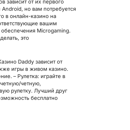
в зависит от их первого
Android, но вам потребуется
о в онлайн-казино на
оответствующие вашим
 обеспечения Microgaming.
делать, это
азино Daddy зависит от
акже игры в живом казино.
ие. – Рулетка: играйте в
ечетную/четную,
вую рулетку. Лучший друг
возможность бесплатно