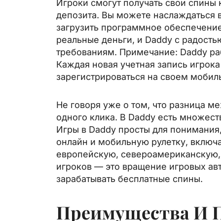
Игроки смогут получать свои спины 
депозита. Вы можете наслаждаться в
загрузить программное обеспечение 
реальные деньги, и Daddy с радост
требованиям. Примечание: Daddy ра
Каждая новая учетная запись игрока 
зарегистрироваться на своем мобил
Не говоря уже о том, что разница м
одного клика. В Daddy есть множеств
Игры в Daddy просты для понимания, 
онлайн и мобильную рулетку, включа
европейскую, североамериканскую, 
игроков — это вращение игровых ав
зарабатывать бесплатные спины.
Преимущества И 