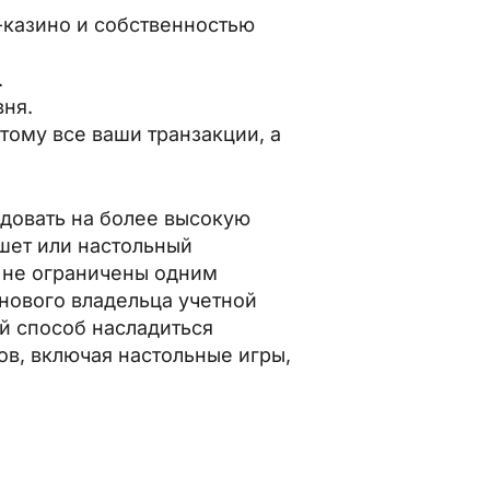
н-казино и собственностью
.
вня.
тому все ваши транзакции, а
довать на более высокую
ншет или настольный
ы не ограничены одним
нового владельца учетной
й способ насладиться
ов, включая настольные игры,