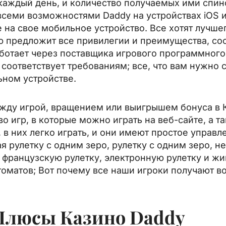
каждый день, и количество получаемых ими спино
семи возможностями Daddy на устройствах iOS и 
на свое мобильное устройство. Все хотят лучшег
ью предложит все привилегии и преимущества, с
ботает через поставщика игрового программного
соответствует требованиям; все, что вам нужно с
ьном устройстве.
ежду игрой, вращением или выигрышем бонуса в К
о игр, в которые можно играть на веб-сайте, а т
в них легко играть, и они имеют простое управлен
я рулетку с одним зеро, рулетку с одним зеро, н
французскую рулетку, электронную рулетку и жи
томатов; Вот почему все наши игроки получают 
Плюсы Казино Daddy