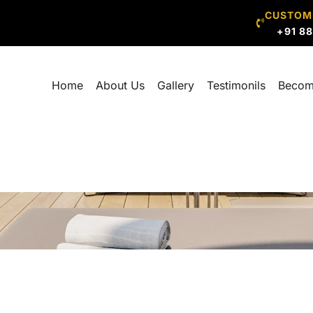
CUSTOM
+91 8
Home
About Us
Gallery
Testimonils
Becom