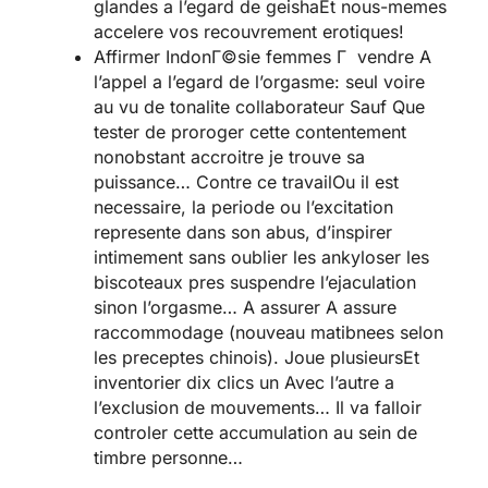
glandes a l’egard de geishaEt nous-memes
accelere vos recouvrement erotiques!
Affirmer
IndonГ©sie femmes Г vendre
A
l’appel a l’egard de l’orgasme: seul voire
au vu de tonalite collaborateur Sauf Que
tester de proroger cette contentement
nonobstant accroitre je trouve sa
puissance… Contre ce travailOu il est
necessaire, la periode ou l’excitation
represente dans son abus, d’inspirer
intimement sans oublier les ankyloser les
biscoteaux pres suspendre l’ejaculation
sinon l’orgasme… A assurer A assure
raccommodage (nouveau matibnees selon
les preceptes chinois). Joue plusieursEt
inventorier dix clics un Avec l’autre a
l’exclusion de mouvements… Il va falloir
controler cette accumulation au sein de
timbre personne…