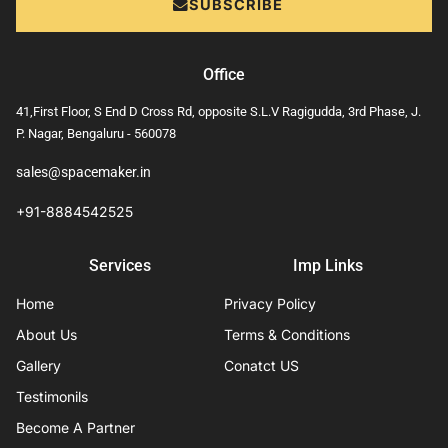
SUBSCRIBE
Office
41,First Floor, S End D Cross Rd, opposite S.L.V Ragigudda, 3rd Phase, J.
P. Nagar, Bengaluru - 560078
sales@spacemaker.in
+91-8884542525
Services
Imp Links
Home
Privacy Policy
About Us
Terms & Conditions
Gallery
Conatct US
Testimonils
Become A Partner