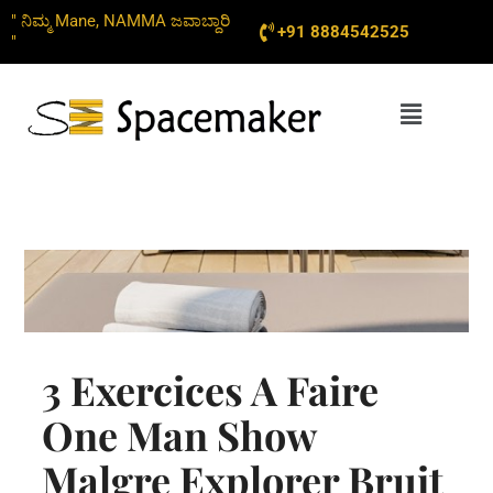
Skip
" ನಿಮ್ಮ Mane, NAMMA ಜವಾಬ್ದಾರಿ
+91 8884542525
to
"
content
Menu
3 Exercices A Faire
One Man Show
Malgre Explorer Bruit