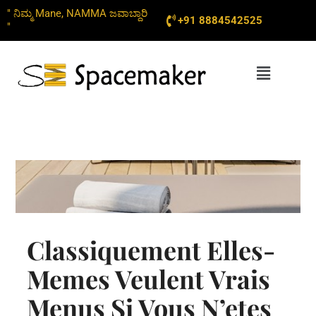
Skip
" ನಿಮ್ಮ Mane, NAMMA ಜವಾಬ್ದಾರಿ
+91 8884542525
to
"
content
Menu
Classiquement Elles-
Memes Veulent Vrais
Menus Si Vous N’etes