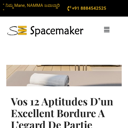
Skip
" ನಿಮ್ಮ Mane, NAMMA ಜವಾಬ್ದಾರಿ
+91 8884542525
to
"
content
Menu
Vos 12 Aptitudes D’un
Excellent Bordure A
L’egard De Partie