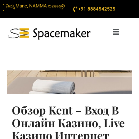
Skip
" ನಿಮ್ಮ Mane, NAMMA ಜವಾಬ್ದಾರಿ
+91 8884542525
to
"
content
Menu
Обзор Kent – Вход В
Онлайн Казино, Live
Казино Интернет