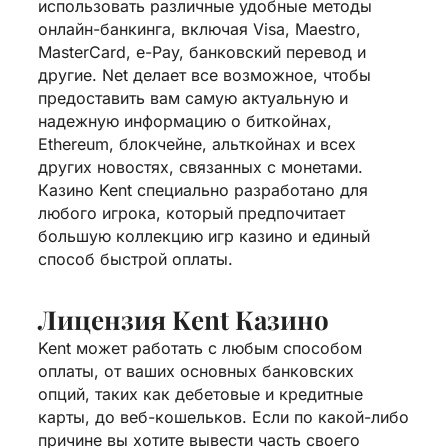
использовать различные удобные методы
онлайн-банкинга, включая Visa, Maestro,
MasterCard, e-Pay, банковский перевод и
другие. Net делает все возможное, чтобы
предоставить вам самую актуальную и
надежную информацию о биткойнах,
Ethereum, блокчейне, альткойнах и всех
других новостях, связанных с монетами.
Казино Kent специально разработано для
любого игрока, который предпочитает
большую коллекцию игр казино и единый
способ быстрой оплаты.
Лицензия Kent Казино
Kent может работать с любым способом
оплаты, от ваших основных банковских
опций, таких как дебетовые и кредитные
карты, до веб-кошельков. Если по какой-либо
причине вы хотите вывести часть своего