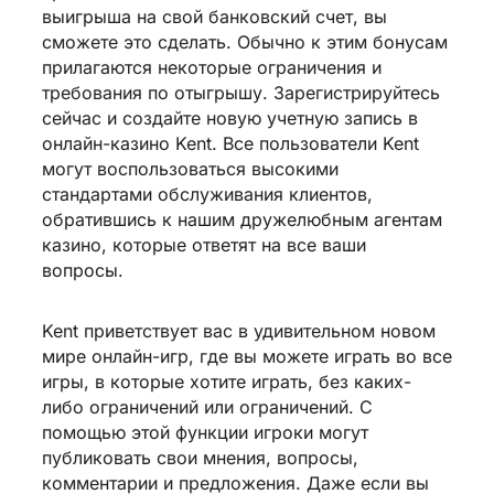
выигрыша на свой банковский счет, вы
сможете это сделать. Обычно к этим бонусам
прилагаются некоторые ограничения и
требования по отыгрышу. Зарегистрируйтесь
сейчас и создайте новую учетную запись в
онлайн-казино Kent. Все пользователи Kent
могут воспользоваться высокими
стандартами обслуживания клиентов,
обратившись к нашим дружелюбным агентам
казино, которые ответят на все ваши
вопросы.
Kent приветствует вас в удивительном новом
мире онлайн-игр, где вы можете играть во все
игры, в которые хотите играть, без каких-
либо ограничений или ограничений. С
помощью этой функции игроки могут
публиковать свои мнения, вопросы,
комментарии и предложения. Даже если вы