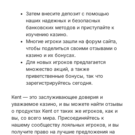
Затем внесите депозит с помощью
наших надежных и безопасных
банковских методов и приступайте к
изучению казино.
Многие игроки зашли на форум сайта,
чтобы поделиться своими отзывами о
казино и их бонусах.
Для новых игроков предлагается
множество акций, а также
приветственные бонусы, так что
зарегистрируйтесь сегодня.
Kent — это заслуживающее доверия и
уважаемое казино, и вы можете найти отзывы
о продуктах Kent от таких же игроков, как и
вы, со всего мира. Присоединяйтесь к
нашему сообществу лояльных игроков, и вы
получите право на лучшие предложения на