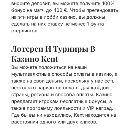
вносите депозит, вы можете получить 100%
бонус на матч до 400 €. Чтобы претендовать
на эти игры в лобби казино, вы должны
сделать на них ставку не менее 1 фунта
стерлингов.
Лотереи И Турниры В
Казино Kent
Вы можете положиться на наши
мультивалютные способы оплаты в казино, а
также на свои деньги, поскольку у нас есть
несколько вариантов оплаты для каждой
страны, региона и способа оплаты. Казино
предлагает игрокам бесплатные бонусы, а
также программу лояльности и VIP-наград.
Где бы вы ни находились, Kent находится на
расстоянии одного или двух кликов.