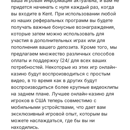
ваша игровая информация актуальна, и вам не
придется начинать с нуля каждый раз, когда
вы входите в Kent. При использовании любой
из наших реферальных программ вы будете
получать важные бонусные вознаграждения,
которые затем можно использовать для
участия в дополнительных играх или для
пополнения вашего депозита. Кроме того, мы
предлагаем множество различных способов
оплаты и поддержку (24/ для всех ваших
потребностей. Некоторые из этих игр онлайн-
казино будут воспроизводиться с простым
видео, в то время как в других будут
воспроизводиться более крупные видеоклипы
на заднем плане. Лучшее онлайн-казино для
игроков в США теперь совместимо с
мобильными устройствами, что дает вам
эксклюзивный игровой опыт, которым вы
можете наслаждаться, где бы вы ни
находились.