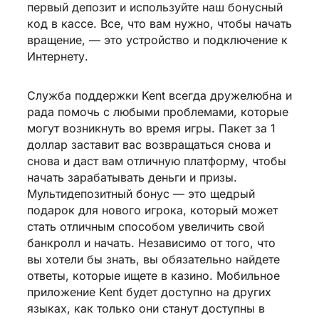
первый депозит и используйте наш бонусный
код в кассе. Все, что вам нужно, чтобы начать
вращение, — это устройство и подключение к
Интернету.
Служба поддержки Kent всегда дружелюбна и
рада помочь с любыми проблемами, которые
могут возникнуть во время игры. Пакет за 1
доллар заставит вас возвращаться снова и
снова и даст вам отличную платформу, чтобы
начать зарабатывать деньги и призы.
Мультидепозитный бонус — это щедрый
подарок для нового игрока, который может
стать отличным способом увеличить свой
банкролл и начать. Независимо от того, что
вы хотели бы знать, вы обязательно найдете
ответы, которые ищете в казино. Мобильное
приложение Kent будет доступно на других
языках, как только они станут доступны в