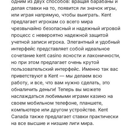
одним из двух способов: вращая барабаны и
делая ставки на то, появится ли значок игры,
или играя напрямую, чтобы выиграть. Kent
предлагает игрокам со всего мира
чрезвычайно безопасный и надежный игровой
процесс с невероятно надежной защитой
учетной записи игрока. Элегантный и удобный
интерфейс представляет собой идеальное
сочетание
kent casino
ясности и лаконичности,
но при этом предлагает очень крутой
пользовательский интерфейс. Именно так вас
приветствуют в Kent — мы делаем всю
работу, и все, что вам нужно сделать, это
обналичить деньги! Теперь вы можете
наслаждаться любимыми играми казино на
своем мобильном телефоне, планшете,
компьютере или другом устройстве. Kent
Canada также предлагает ставки практически
на все высшие и низшие лиги мира.