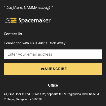
" ನಿಮ್ಮ Mane, NAMMA ಜವಾಬ್ದಾರಿ "
Contact Us
Connecting with Us is Just a Click Away!
Email
SUBSCRIBE
Office
41,First Floor, S End D Cross Rd, opposite S.L.V Ragigudda, 3rd Phase, J.
P. Nagar, Bengaluru - 560078