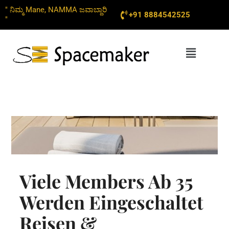
Skip
" ನಿಮ್ಮ Mane, NAMMA ಜವಾಬ್ದಾರಿ
+91 8884542525
to
"
content
Menu
Viele Members Ab 35
Werden Eingeschaltet
Reisen &