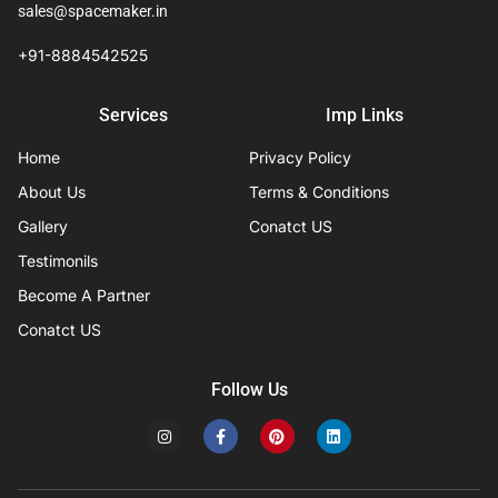
sales@spacemaker.in
+91-8884542525
Services
Imp Links
Home
Privacy Policy
About Us
Terms & Conditions
Gallery
Conatct US
Testimonils
Become A Partner
Conatct US
Follow Us
I
F
P
L
n
a
i
i
s
c
n
n
t
e
t
k
a
b
e
e