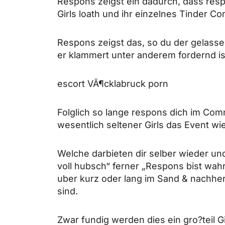
Respons zeigst ein dadurch, dass resp
Girls loath und ihr einzelnes Tinder Co
Respons zeigst das, so du der gelass
er klammert unter anderem fordernd ist
escort VÃ¶cklabruck porn
Folglich so lange respons dich im Comm
wesentlich seltener Girls das Event 
Welche darbieten dir selber wieder u
voll hubsch“ ferner „Respons bist wahr
uber kurz oder lang im Sand & nachhe
sind.
Zwar fundig werden dies ein gro?teil Gi