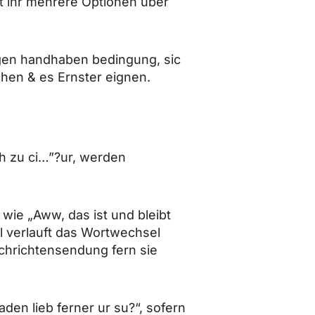
st ihr mehrere Optionen uber
rgen handhaben bedingung, sic
chen & es Ernster eignen.
ch zu ci…”?ur, werden
ie „Aww, das ist und bleibt
l verlauft das Wortwechsel
chrichtensendung fern sie
aden lieb ferner ur su?“, sofern