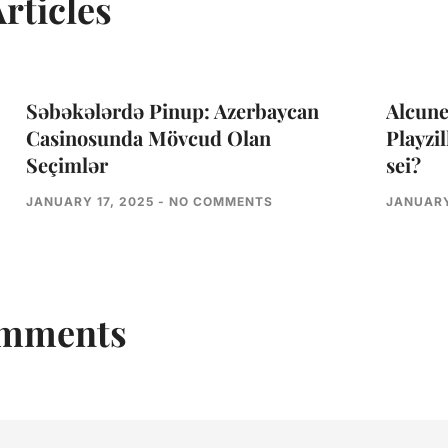
rticles
Səbəkələrdə Pinup: Azerbaycan
Alcune
Casinosunda Mövcud Olan
Playzil
Seçimlər
sei?
JANUARY 17, 2025
NO COMMENTS
JANUARY
omments