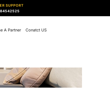
ER SUPPORT
884542525
e A Partner
Conatct US