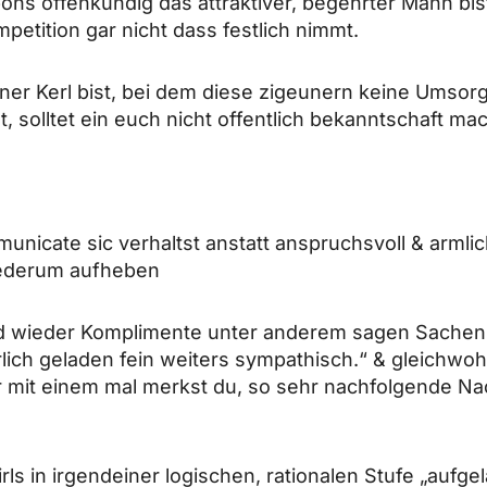
ons offenkundig das attraktiver, begehrter Mann bi
mpetition gar nicht dass festlich nimmt.
ener Kerl bist, bei dem diese zigeunern keine Umso
, solltet ein euch nicht offentlich bekanntschaft ma
unicate sic verhaltst anstatt anspruchsvoll & armli
wiederum aufheben
nd wieder Komplimente unter anderem sagen Sachen w
lich geladen fein weiters sympathisch.“ & gleichwoh
r mit einem mal merkst du, so sehr nachfolgende Na
rls in irgendeiner logischen, rationalen Stufe „aufgel