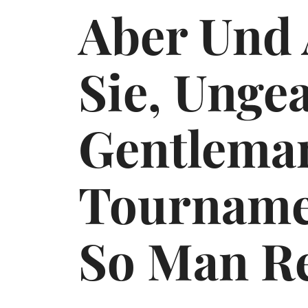
Aber Und 
Sie, Unge
Gentlema
Tourname
So Man Re