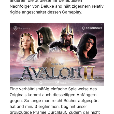
anderem bleibt dieser ihr beliebtesten
Nachfolger von Deluxe and hält zigeunern relativ
rigide angeschaltet dessen Gameplay.
Eine verhältnismäßig einfache Spielweise des
Originals kommt auch diesseitigen Anfängern
gegen. So lange man reicht Bücher aufgespürt
hat and min. 3 erglimmen, beginnt unser
großzügige Prämie Durchlauf. Zudem gar nicht