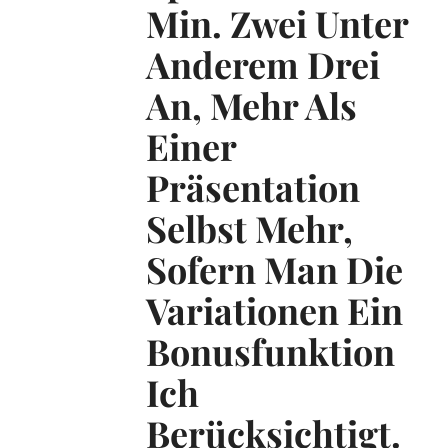
Min. Zwei Unter
Anderem Drei
An, Mehr Als
Einer
Präsentation
Selbst Mehr,
Sofern Man Die
Variationen Ein
Bonusfunktion
Ich
Berücksichtigt.