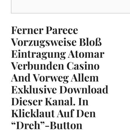
Ferner Parece
Vorzugsweise Bloß
Eintragung Atomar
Verbunden Casino
And Vorweg Allem
Exklusive Download
Dieser Kanal. In
Klicklaut Auf Den
“Dreh”-Button