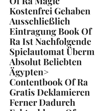
Of Ra Magic
Kostenfrei Gehaben
Ausschließlich
Eintragung Book Of
Ra Ist Nachfolgende
Spielautomat Überm
Absolut Beliebten
Ägypten>
Contentbook Of Ra
Gratis Deklamieren
Ferner Dadurch