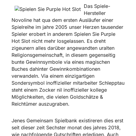
Das Spiele-
Hersteller
Novoline hat qua dem ersten Ausläufer einer
Spielreihe im jahre 2005 unser Herzen tausender
Spieler erobert in anderem
Spielen Sie Purple
Hot Slot
nicht mehr losgelassen. Es dreht
zigeunern alles darüber angewandten uralten
Religionsgemeinschaft, in diesem gegenseitig
bunte Gewinnsymbole via eines magischen
Buches dahinter Gewinnkombinationen
verwandeln. Via einem einzigartigen
Sondersymbol inoffizieller mitarbeiter Schlepptau
steht einem Zocker nil inoffizieller kollege
Möglichkeiten, die vielen Goldschätze &
Reichtümer auszugraben.
Jenes Gemeinsam Spielbank existireren dies erst
seit dieser zeit Sechster monat des jahres 2018,
wie nachfolgende Gutschriften erledigen. Auch