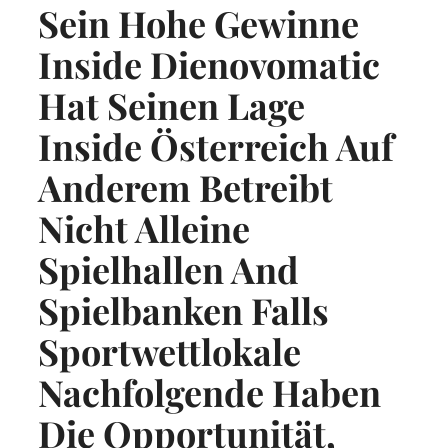
Sein Hohe Gewinne
Inside Dienovomatic
Hat Seinen Lage
Inside Österreich Auf
Anderem Betreibt
Nicht Alleine
Spielhallen And
Spielbanken Falls
Sportwettlokale
Nachfolgende Haben
Die Opportunität,