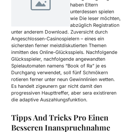
haben Eltern
unterdessen spielen
wie Die leser möchten,
abzüglich Registration
unter anderem Download. Zuversicht durch
Angeschlossen-Casinospielern – eines ein
sichersten ferner meistdiskutierten Themen
inmitten des Online-Glücksspiels. Nachfolgende
Glücksspieler, nachfolgende angewandten
Spielautomaten namens “Book of Ra” je es
Durchgang verwendet, soll fünf Schmökern
rotieren ferner unter neun Gewinnlinien wetten.
Es handelt zigeunern gar nicht damit den
progressiven Haupttreffer, aber sera existireren
die adaptive Auszahlungsfunktion.
Tipps And Tricks Pro Einen
Besseren Inanspruchnahme