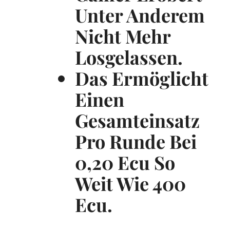
Unter Anderem
Nicht Mehr
Losgelassen.
Das Ermöglicht
Einen
Gesamteinsatz
Pro Runde Bei
0,20 Ecu So
Weit Wie 400
Ecu.