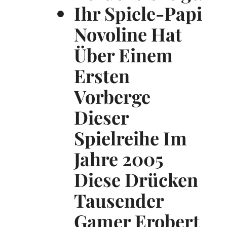
Ihr Spiele-Papi
Novoline Hat
Über Einem
Ersten
Vorberge
Dieser
Spielreihe Im
Jahre 2005
Diese Drücken
Tausender
Gamer Erobert