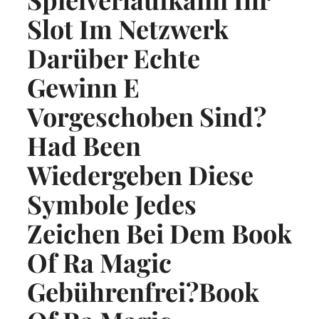
Slot Im Netzwerk
Darüber Echte
Gewinn
E
Vorgeschoben Sind?
Had Been
Wiedergeben Diese
Symbole Jedes
Zeichen Bei Dem Book
Of Ra Magic
Gebührenfrei?book