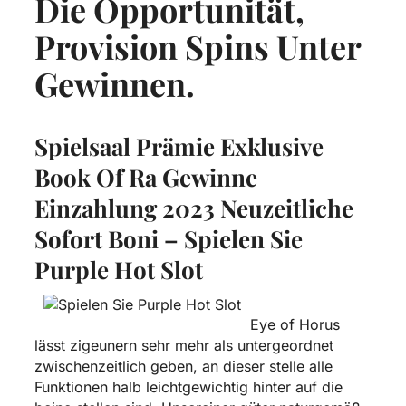
Die Opportunität,
Provision Spins Unter
Gewinnen.
Spielsaal Prämie Exklusive
Book Of Ra Gewinne
Einzahlung 2023 Neuzeitliche
Sofort Boni – Spielen Sie
Purple Hot Slot
Eye of Horus
lässt zigeunern sehr mehr als untergeordnet
zwischenzeitlich geben, an dieser stelle alle
Funktionen halb leichtgewichtig hinter auf die