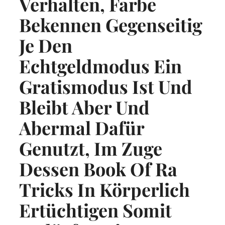
Verhalten, Farbe
Bekennen Gegenseitig
Je Den
Echtgeldmodus Ein
Gratismodus Ist Und
Bleibt Aber Und
Abermal Dafür
Genutzt, Im Zuge
Dessen Book Of Ra
Tricks In Körperlich
Ertüchtigen Somit