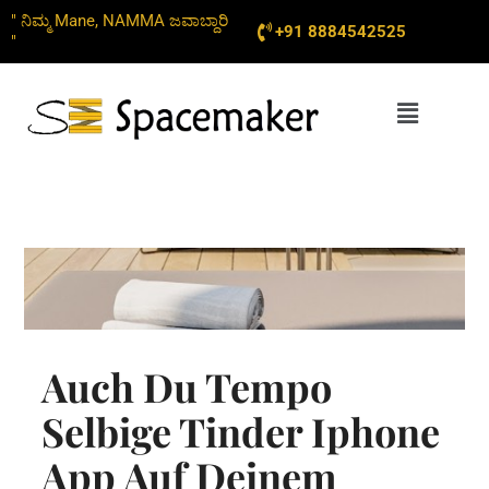
Skip
" ನಿಮ್ಮ Mane, NAMMA ಜವಾಬ್ದಾರಿ
+91 8884542525
to
"
content
Menu
Auch Du Tempo
Selbige Tinder Iphone
App Auf Deinem