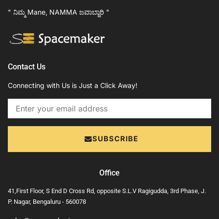
" ನಿಮ್ಮ Mane, NAMMA ಜವಾಬ್ದಾರಿ "
Contact Us
Connecting with Us is Just a Click Away!
Email
SUBSCRIBE
Office
41,First Floor, S End D Cross Rd, opposite S.L.V Ragigudda, 3rd Phase, J.
P. Nagar, Bengaluru - 560078