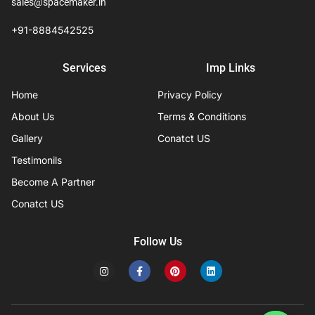
sales@spacemaker.in
+91-8884542525
Services
Imp Links
Home
Privacy Policy
About Us
Terms & Conditions
Gallery
Conatct US
Testimonils
Become A Partner
Conatct US
Follow Us
I
F
P
L
n
a
i
i
s
c
n
n
t
e
t
k
a
b
e
e
g
o
r
d