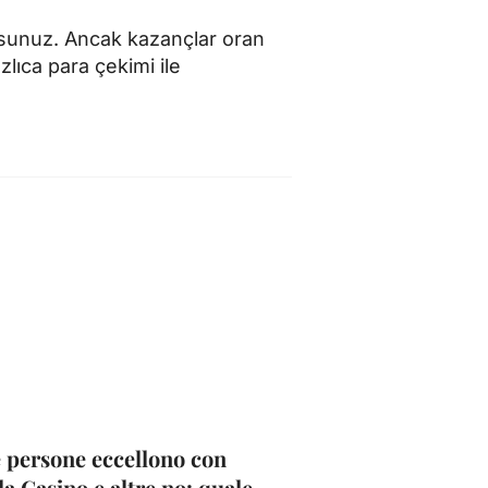
ursunuz. Ancak kazançlar oran
ızlıca para çekimi ile
 persone eccellono con
la Casino e altre no: quale