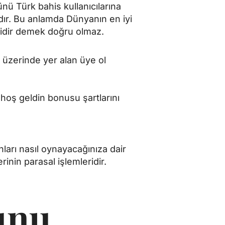
nü Türk bahis kullanıcılarına
dır. Bu anlamda Dünyanın en iyi
isidir demek doğru olmaz.
te üzerinde yer alan üye ol
hoş geldin bonusu şartlarını
ları nasıl oynayacağınıza dair
inin parasal işlemleridir.
unu