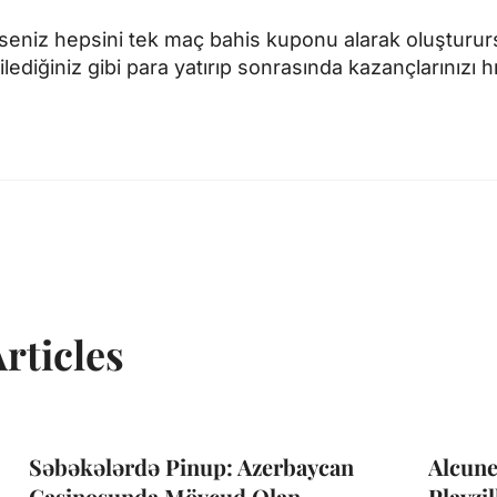
r iseniz hepsini tek maç bahis kuponu alarak oluştur
ilediğiniz gibi para yatırıp sonrasında kazançlarınızı h
rticles
Səbəkələrdə Pinup: Azerbaycan
Alcune
Casinosunda Mövcud Olan
Playzil