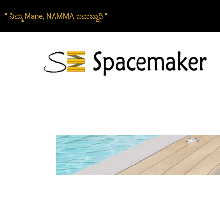
Skip
" ನಿಮ್ಮ Mane, NAMMA ಜವಾಬ್ದಾರಿ "
to
content