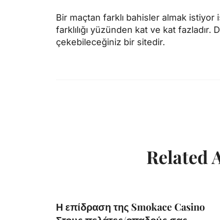
Bir maçtan farklı bahisler almak istiyo
farklılığı yüzünden kat ve kat fazladır. D
çekebileceğiniz bir sitedir.
Related A
Η επίδραση της Smokace Casino
Στους πελάτες/οπαδούς σας