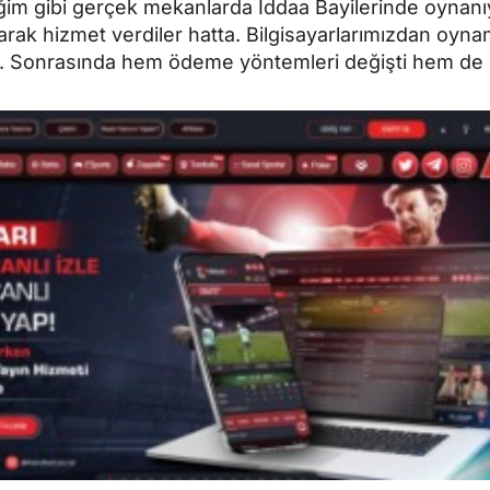
iğim gibi gerçek mekanlarda İddaa Bayilerinde oynan
çarak hizmet verdiler hatta. Bilgisayarlarımızdan oyn
k. Sonrasında hem ödeme yöntemleri değişti hem de o