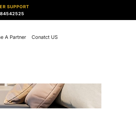
ER SUPPORT
884542525
e A Partner
Conatct US