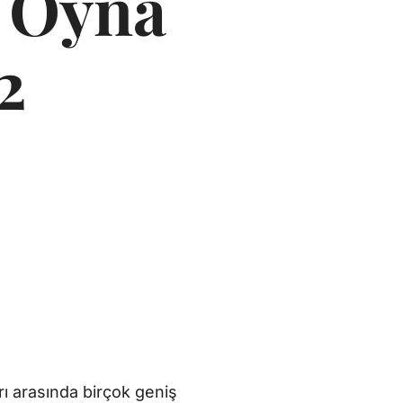
s Oyna
2
rı arasında birçok geniş