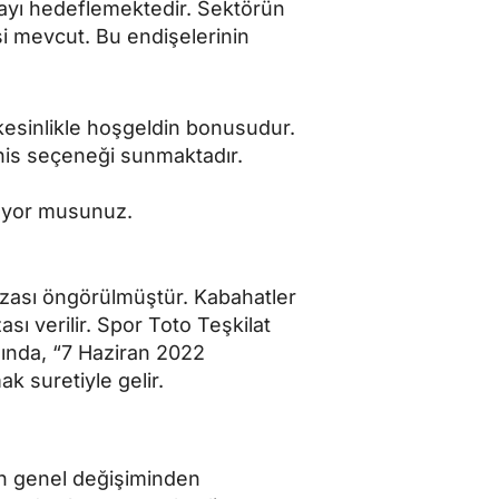
rmayı hedeflemektedir. Sektörün
si mevcut. Bu endişelerinin
kesinlikle hoşgeldin bonusudur.
bahis seçeneği sunmaktadır.
anıyor musunuz.
ası öngörülmüştür. Kabahatler
 verilir. Spor Toto Teşkilat
ında, “7 Haziran 2022
k suretiyle gelir.
in genel değişiminden