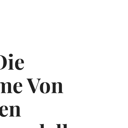
Die
hme Von
en