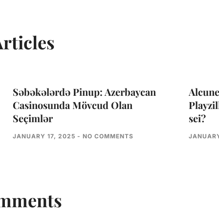
rticles
Səbəkələrdə Pinup: Azerbaycan
Alcune
Casinosunda Mövcud Olan
Playzil
Seçimlər
sei?
JANUARY 17, 2025
NO COMMENTS
JANUARY
omments