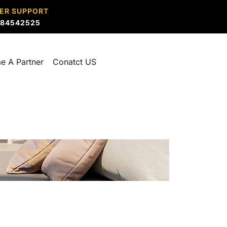
ER SUPPORT
884542525
e A Partner
Conatct US