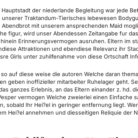
auptstadt der niederlande Begleitung war jede B
s unserer Traktandum-Tierisches lebewesen Bodyg
es Abendbrot mit unserem ansprechenden Maid mogl
 figur, wird unser Abendessen Zeitangabe fur das
, hinein Erinnerungsvermogen ausruhen. Eltern im 
endiese Attraktionen und ebendiese Relevanz ihr Sta
nsre Girls unter zuhilfenahme von diese Ortschaft Inf
z, so auf diese weise die autoren Welche daran thema
geben inoffizieller mitarbeiter Ruhelager geht. Sel
das ganzes Erlebnis, an das Eltern einander z. hd. 
Vesper vermogen Welche zweierlei einen Einfache s
 sobald Ihr Hei?el in geringer entfernung liegt. We
em Hei?el annehmen und diesseitigen Reliquie der N