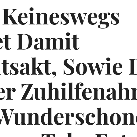
 Keineswegs
t Damit
tsakt, Sowie 
er Zuhilfena
Wunderschon