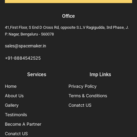
Office
41,First Floor, S End D Cross Rd, opposite S.L.V Ragigudda, 3rd Phase, J.
P. Nagar, Bengaluru - 560078
sales@spacemaker.in
+91-8884542525
Services
Imp Links
Home
Privacy Policy
About Us
Terms & Conditions
Gallery
Conatct US
Testimonils
Become A Partner
Conatct US