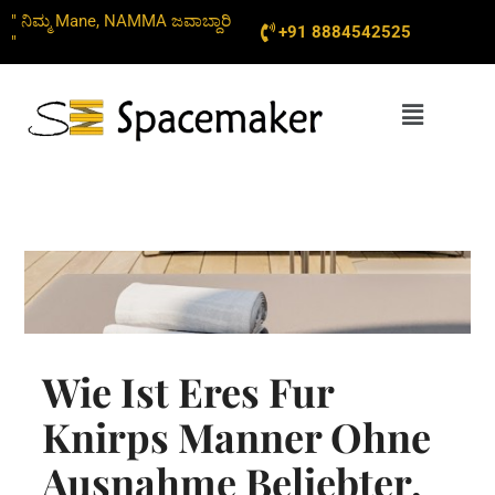
Skip
" ನಿಮ್ಮ Mane, NAMMA ಜವಾಬ್ದಾರಿ
+91 8884542525
to
"
content
Menu
Wie Ist Eres Fur
Knirps Manner Ohne
Ausnahme Beliebter,