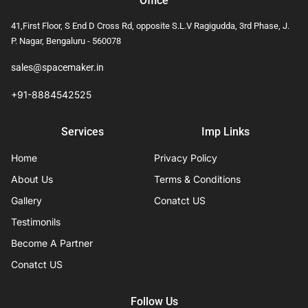
Office
41,First Floor, S End D Cross Rd, opposite S.L.V Ragigudda, 3rd Phase, J.
P. Nagar, Bengaluru - 560078
sales@spacemaker.in
+91-8884542525
Services
Imp Links
Home
Privacy Policy
About Us
Terms & Conditions
Gallery
Conatct US
Testimonils
Become A Partner
Conatct US
Follow Us