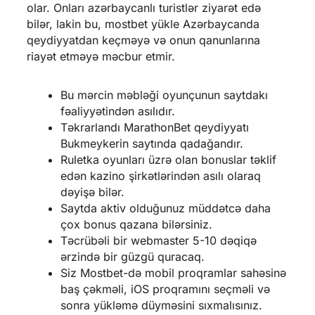
olar. Onları azərbaycanlı turistlər ziyarət edə
bilər, lakin bu, mostbet yükle Azərbaycanda
qeydiyyatdan keçməyə və onun qanunlarına
riayət etməyə məcbur etmir.
Bu mərcin məbləği oyunçunun saytdakı
fəaliyyətindən asılıdır.
Təkrarlandı MarathonBet qeydiyyatı
Bukmeykerin saytında qadağandır.
Ruletka oyunları üzrə olan bonuslar təklif
edən kazino şirkətlərindən asılı olaraq
dəyişə bilər.
Saytda aktiv olduğunuz müddətcə daha
çox bonus qazana bilərsiniz.
Təcrübəli bir webmaster 5-10 dəqiqə
ərzində bir güzgü quracaq.
Siz Mostbet-də mobil proqramlar sahəsinə
baş çəkməli, iOS proqramını seçməli və
sonra yükləmə düyməsini sıxmalısınız.