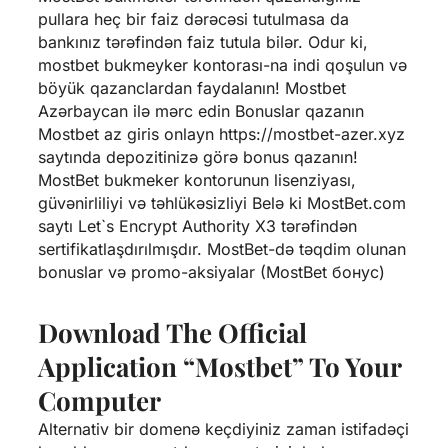
pullara heç bir faiz dərəcəsi tutulmasa da
bankınız tərəfindən faiz tutula bilər. Odur ki,
mostbet bukmeyker kontorası-na indi qoşulun və
böyük qazanclardan faydalanın! Mostbet
Azərbaycan ilə mərc edin Bonuslar qazanın
Mostbet az giris onlayn
https://mostbet-azer.xyz
saytında depozitinizə görə bonus qazanın!
MostBet bukmeker kontorunun lisenziyası,
güvənirliliyi və təhlükəsizliyi Belə ki MostBet.com
saytı Let`s Encrypt Authority X3 tərəfindən
sertifikatlaşdırılmışdır. MostBet-də təqdim olunan
bonuslar və promo-aksiyalar (MostBet бонус)
Download The Official
Application “Mostbet” To Your
Computer
Alternativ bir domenə keçdiyiniz zaman istifadəçi