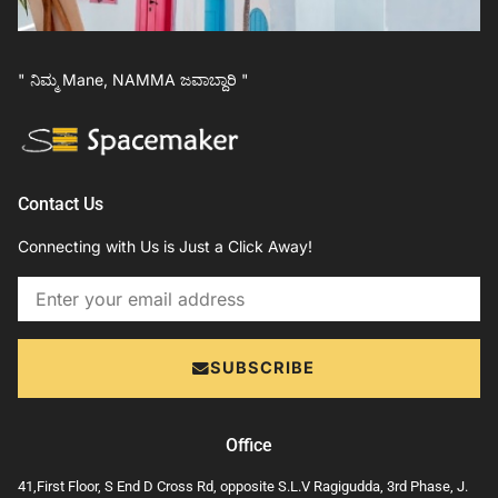
" ನಿಮ್ಮ Mane, NAMMA ಜವಾಬ್ದಾರಿ "
Contact Us
Connecting with Us is Just a Click Away!
Email
SUBSCRIBE
Office
41,First Floor, S End D Cross Rd, opposite S.L.V Ragigudda, 3rd Phase, J.