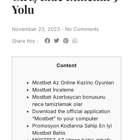
Yolu
November 23, 2023
-
No Comments
Share this :
Content
Mostbet Az Online Kazino Oyunları
Mostbet İnceleme
Mostbet Azerbaycan bonusunu
necə təmizləmək olar
Download the official application
“Mostbet” to your computer
Promosyon Kodlarına Sahip En Iyi
Mostbet Bahis
MOSTBET AZ idman bahis şirkəti: