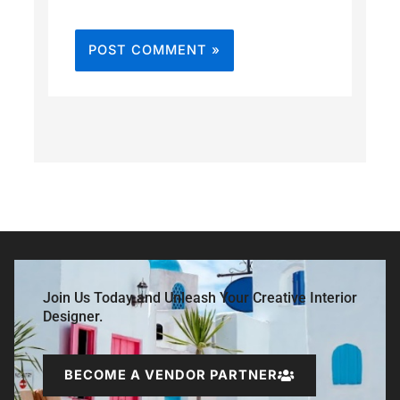
Join Us Today and Unleash Your Creative Interior
Designer.
BECOME A VENDOR PARTNER