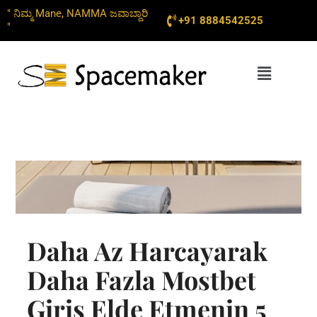
Skip
" ನಿಮ್ಮ Mane, NAMMA ಜವಾಬ್ದಾರಿ
+91 8884542525
to
"
content
Menu
Daha Az Harcayarak
Daha Fazla Mostbet
Giriş Elde Etmenin 5