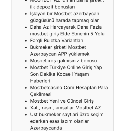
ilk depozit bonusları
İşləyən bir Mostbet azerbaycan
güzgüsünü harada tapmaq olar
Daha Az Harcayarak Daha Fazla
mostbet giriş Elde Etmenin 5 Yolu
Fərqli Ruletka Variantları
Bukmeker şirkəti Mostbet
Azərbaycan APP yükləmək
Mosbet xoş gəlmisiniz bonusu
Mostbet Türkiye Online Giriş Yap
Son Dakika Kocaeli Yaşam
Haberleri
Mostbetcasino Com Hesaptan Para
Çekilmesi
Mostbet Yeni ve Güncel Giriş
Xətt, rəsm, əmsallar Mostbet AZ
Üst bukmeker saytlari üzrə seçim
edərkən əsas lazım olanlar
Azərbaycanda