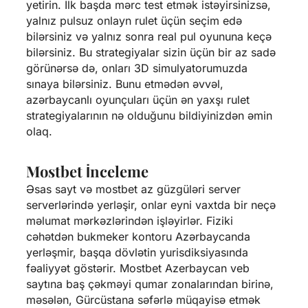
yetirin. İlk başda mərc test etmək istəyirsinizsə,
yalnız pulsuz onlayn rulet üçün seçim edə
bilərsiniz və yalnız sonra real pul oyununa keçə
bilərsiniz. Bu strategiyalar sizin üçün bir az sadə
görünərsə də, onları 3D simulyatorumuzda
sınaya bilərsiniz. Bunu etmədən əvvəl,
azərbaycanlı oyunçuları üçün ən yaxşı rulet
strategiyalarının nə olduğunu bildiyinizdən əmin
olaq.
Mostbet İnceleme
Əsas sayt və mostbet az güzgüləri server
serverlərində yerləşir, onlar eyni vaxtda bir neçə
məlumat mərkəzlərindən işləyirlər. Fiziki
cəhətdən bukmeker kontoru Azərbaycanda
yerləşmir, başqa dövlətin yurisdiksiyasında
fəaliyyət göstərir. Mostbet Azerbaycan veb
saytına baş çəkməyi qumar zonalarından birinə,
məsələn, Gürcüstana səfərlə müqayisə etmək