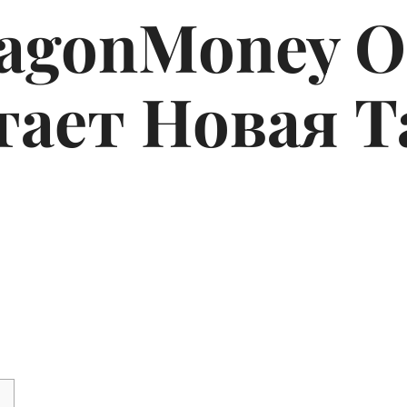
agonMoney О
тает Новая 