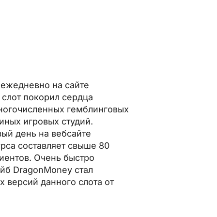
 ежедневно на сайте
 слот покорил сердца
 многочисленных гемблинговых
иных игровых студий.
вый день на вебсайте
урса составляет свыше 80
лиентов. Очень быстро
айб DragonMoney стал
х версий данного слота от