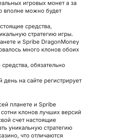
еальных игровых монет а за
то вполне можно будет
астоящие средства,
икальную стратегию игры.
анете и Spribe DragonMoney
овалось много клонов обоих
 средства, обязательно
.
й день на сайте регистрирует
ей планете и Spribe
 сотни клонов лучших версий
свой счет настоящие
ать уникальную стратегию
азино, что отличаются