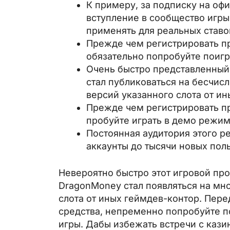
К примеру, за подписку на офи
вступление в сообщество игры
применять для реальных став
Прежде чем регистрировать пр
обязательно попробуйте поиг
Очень быстро представленный 
стал публиковаться на бесчис
версий указанного слота от ин
Прежде чем регистрировать пр
пробуйте играть в демо режим
Постоянная аудитория этого ре
аккаунты до тысячи новых пол
Невероятно быстро этот игровой про
DragonMoney стал появляться на мн
слота от иных геймдев-контор. Перед
средства, непременно попробуйте п
игры. Дабы избежать встречи с кази