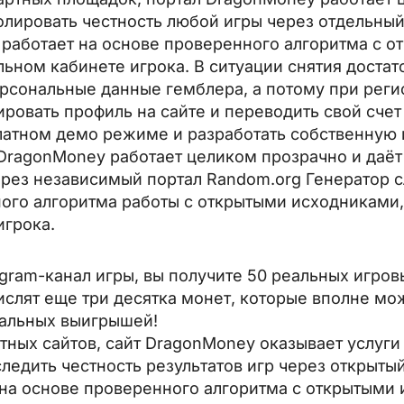
лировать честность любой игры через отдельный
е работает на основе проверенного алгоритма с 
льном кабинете игрока. В ситуации снятия доста
рсональные данные гемблера, а потому при реги
ировать профиль на сайте и переводить свой счет
латном демо режиме и разработать собственную и
л DragonMoney работает целиком прозрачно и да
ерез независимый портал Random.org Генератор с
ого алгоритма работы с открытыми исходниками,
игрока.
egram-канал игры, вы получите 50 реальных игров
ислят еще три десятка монет, которые вполне мож
еальных выигрышей!
ртных сайтов, сайт DragonMoney оказывает услуг
ледить честность результатов игр через открыты
 на основе проверенного алгоритма с открытыми