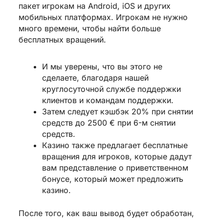
пакет игрокам на Android, iOS и других
мобильных платформах. Игрокам не нужно
много времени, чтобы найти больше
бесплатных вращений.
И мы уверены, что вы этого не
сделаете, благодаря нашей
круглосуточной службе поддержки
клиентов и командам поддержки.
Затем следует кэшбэк 20% при снятии
средств до 2500 € при 6-м снятии
средств.
Казино также предлагает бесплатные
вращения для игроков, которые дадут
вам представление о приветственном
бонусе, который может предложить
казино.
После того, как ваш вывод будет обработан,