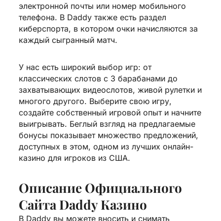
электронной почты или номер мобильного
телефона. В Daddy также есть раздел
киберспорта, в котором очки начисляются за
каждый сыгранный матч.
У нас есть широкий выбор игр: от
классических слотов с 3 барабанами до
захватывающих видеослотов, живой рулетки и
многого другого. Выберите свою игру,
создайте собственный игровой опыт и начните
выигрывать. Беглый взгляд на предлагаемые
бонусы показывает множество предложений,
доступных в этом, одном из лучших онлайн-
казино для игроков из США.
Описание Официального
Сайта Daddy Казино
В Daddy вы можете вносить и снимать