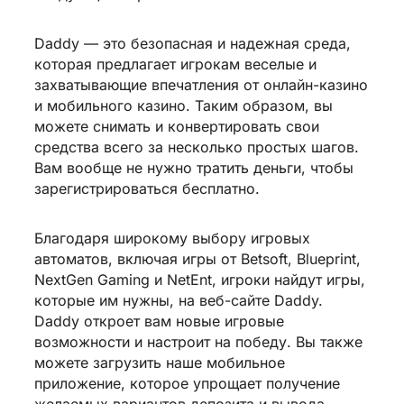
Daddy — это безопасная и надежная среда,
которая предлагает игрокам веселые и
захватывающие впечатления от онлайн-казино
и мобильного казино. Таким образом, вы
можете снимать и конвертировать свои
средства всего за несколько простых шагов.
Вам вообще не нужно тратить деньги, чтобы
зарегистрироваться бесплатно.
Благодаря широкому выбору игровых
автоматов, включая игры от Betsoft, Blueprint,
NextGen Gaming и NetEnt, игроки найдут игры,
которые им нужны, на веб-сайте Daddy.
Daddy откроет вам новые игровые
возможности и настроит на победу. Вы также
можете загрузить наше мобильное
приложение, которое упрощает получение
желаемых вариантов депозита и вывода