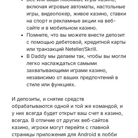
включая игровые автоматы, настольные
игры, видеопокер, живое казино, ставки
на спорт и рекламные акции на веб-
сайте и в мобильном казино.
Помните, что вы можете внести депозит
с помощью дебетовой, кредитной карты
или транзакций Neteller/Skrill.
В Daddy мы делаем так, чтобы вы могли
легко наслаждаться самыми
захватывающими играми казино,
независимо от ваших предпочтений в
стиле или функциях.
И депозиты, и снятие средств
обрабатываются одной и той же командой, и
у них всегда будет открыт ваш счет в казино,
всегда. В отличие от других веб-сайтов
казино, игроки могут перейти с главной
страницы приложения для Android в лобби