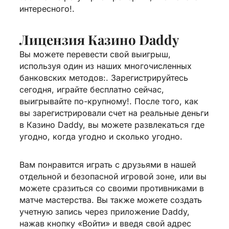
интересного!.
Лицензия Казино Daddy
Вы можете перевести свой выигрыш,
используя один из наших многочисленных
банковских методов:. Зарегистрируйтесь
сегодня, играйте бесплатно сейчас,
выигрывайте по-крупному!. После того, как
вы зарегистрировали счет на реальные деньги
в Казино Daddy, вы можете развлекаться где
угодно, когда угодно и сколько угодно.
Вам понравится играть с друзьями в нашей
отдельной и безопасной игровой зоне, или вы
можете сразиться со своими противниками в
матче мастерства. Вы также можете создать
учетную запись через приложение Daddy,
нажав кнопку «Войти» и введя свой адрес