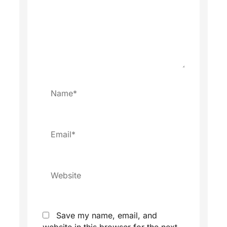
Name*
Email*
Website
Save my name, email, and
website in this browser for the next