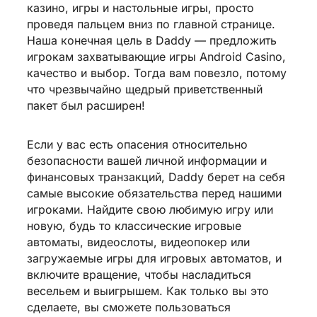
казино, игры и настольные игры, просто
проведя пальцем вниз по главной странице.
Наша конечная цель в Daddy — предложить
игрокам захватывающие игры Android Casino,
качество и выбор. Тогда вам повезло, потому
что чрезвычайно щедрый приветственный
пакет был расширен!
Если у вас есть опасения относительно
безопасности вашей личной информации и
финансовых транзакций, Daddy берет на себя
самые высокие обязательства перед нашими
игроками. Найдите свою любимую игру или
новую, будь то классические игровые
автоматы, видеослоты, видеопокер или
загружаемые игры для игровых автоматов, и
включите вращение, чтобы насладиться
весельем и выигрышем. Как только вы это
сделаете, вы сможете пользоваться