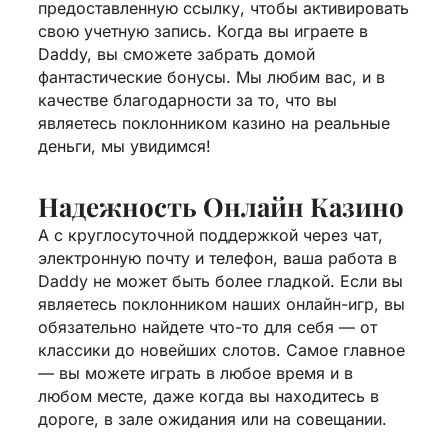
предоставленную ссылку, чтобы активировать
свою учетную запись. Когда вы играете в
Daddy, вы сможете забрать домой
фантастические бонусы. Мы любим вас, и в
качестве благодарности за то, что вы
являетесь поклонником казино на реальные
деньги, мы увидимся!
Надежность Онлайн Казино
А с круглосуточной поддержкой через чат,
электронную почту и телефон, ваша работа в
Daddy не может быть более гладкой. Если вы
являетесь поклонником наших онлайн-игр, вы
обязательно найдете что-то для себя — от
классики до новейших слотов. Самое главное
— вы можете играть в любое время и в
любом месте, даже когда вы находитесь в
дороге, в зале ожидания или на совещании.