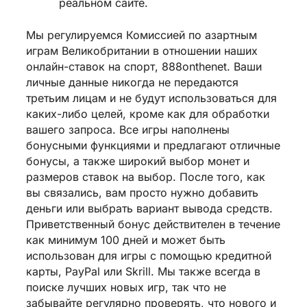
реальном сайте.
Мы регулируемся Комиссией по азартным
играм Великобритании в отношении наших
онлайн-ставок на спорт, 888onthenet. Ваши
личные данные никогда не передаются
третьим лицам и не будут использоваться для
каких-либо целей, кроме как для обработки
вашего запроса. Все игры наполнены
бонусными функциями и предлагают отличные
бонусы, а также широкий выбор монет и
размеров ставок на выбор. После того, как
вы связались, вам просто нужно добавить
деньги или выбрать вариант вывода средств.
Приветственный бонус действителен в течение
как минимум 100 дней и может быть
использован для игры с помощью кредитной
карты, PayPal или Skrill. Мы также всегда в
поиске лучших новых игр, так что не
забывайте регулярно проверять, что нового и