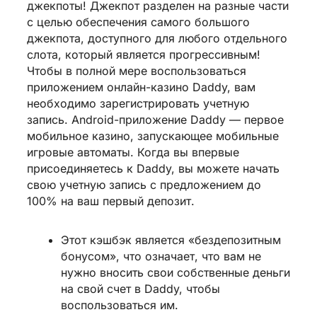
джекпоты! Джекпот разделен на разные части
с целью обеспечения самого большого
джекпота, доступного для любого отдельного
слота, который является прогрессивным!
Чтобы в полной мере воспользоваться
приложением онлайн-казино Daddy, вам
необходимо зарегистрировать учетную
запись. Android-приложение Daddy — первое
мобильное казино, запускающее мобильные
игровые автоматы. Когда вы впервые
присоединяетесь к Daddy, вы можете начать
свою учетную запись с предложением до
100% на ваш первый депозит.
Этот кэшбэк является «бездепозитным
бонусом», что означает, что вам не
нужно вносить свои собственные деньги
на свой счет в Daddy, чтобы
воспользоваться им.