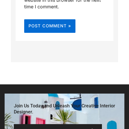
time I comment.
Join Us Today and Unleash Your Creative Interior
Designer.