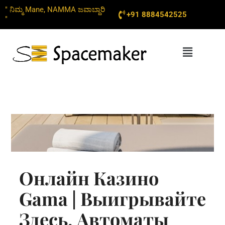
Skip
" ನಿಮ್ಮ Mane, NAMMA ಜವಾಬ್ದಾರಿ
+91 8884542525
to
"
content
Menu
Онлайн Казино
Gama | Выигрывайте
Здесь, Автоматы