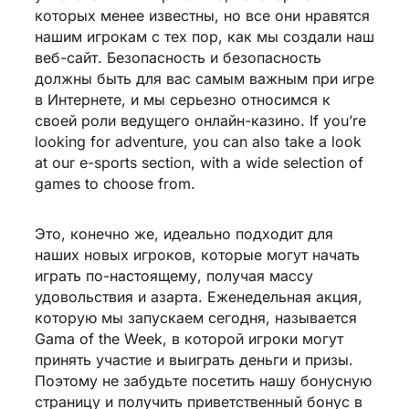
которых менее известны, но все они нравятся
нашим игрокам с тех пор, как мы создали наш
веб-сайт. Безопасность и безопасность
должны быть для вас самым важным при игре
в Интернете, и мы серьезно относимся к
своей роли ведущего онлайн-казино. If you’re
looking for adventure, you can also take a look
at our e-sports section, with a wide selection of
games to choose from.
Это, конечно же, идеально подходит для
наших новых игроков, которые могут начать
играть по-настоящему, получая массу
удовольствия и азарта. Еженедельная акция,
которую мы запускаем сегодня, называется
Gama of the Week, в которой игроки могут
принять участие и выиграть деньги и призы.
Поэтому не забудьте посетить нашу бонусную
страницу и получить приветственный бонус в