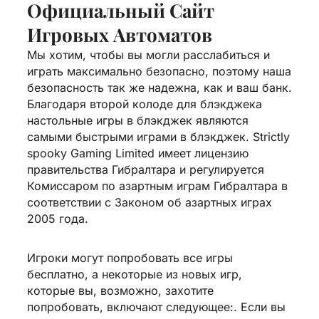
Официальный Сайт
Игровых Автоматов
Мы хотим, чтобы вы могли расслабиться и
играть максимально безопасно, поэтому наша
безопасность так же надежна, как и ваш банк.
Благодаря второй колоде для блэкджека
настольные игры в блэкджек являются
самыми быстрыми играми в блэкджек. Strictly
spooky Gaming Limited имеет лицензию
правительства Гибралтара и регулируется
Комиссаром по азартным играм Гибралтара в
соответствии с Законом об азартных играх
2005 года.
Игроки могут попробовать все игры
бесплатно, а некоторые из новых игр,
которые вы, возможно, захотите
попробовать, включают следующее:. Если вы