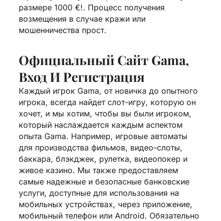
размере 1000 €!. Процесс получения
возмещения в случае кражи или
мошенничества прост.
Официальный Сайт Gama,
Вход И Регистрация
Каждый игрок Gama, от новичка до опытного
игрока, всегда найдет слот-игру, которую он
хочет, и мы хотим, чтобы вы были игроком,
который наслаждается каждым аспектом
опыта Gama. Например, игровые автоматы
для производства фильмов, видео-слоты,
баккара, блэкджек, рулетка, видеопокер и
живое казино. Мы также предоставляем
самые надежные и безопасные банковские
услуги, доступные для использования на
мобильных устройствах, через приложение,
мобильный телефон или Android. Обязательно