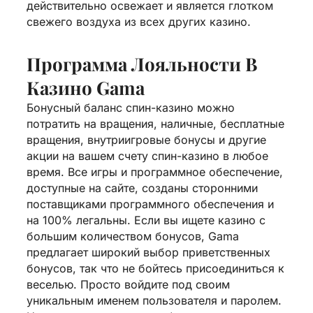
действительно освежает и является глотком
свежего воздуха из всех других казино.
Программа Лояльности В
Казино Gama
Бонусный баланс спин-казино можно
потратить на вращения, наличные, бесплатные
вращения, внутриигровые бонусы и другие
акции на вашем счету спин-казино в любое
время. Все игры и программное обеспечение,
доступные на сайте, созданы сторонними
поставщиками программного обеспечения и
на 100% легальны. Если вы ищете казино с
большим количеством бонусов, Gama
предлагает широкий выбор приветственных
бонусов, так что не бойтесь присоединиться к
веселью. Просто войдите под своим
уникальным именем пользователя и паролем.