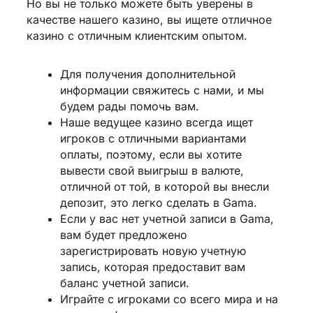
Но вы не только можете быть уверены в
качестве нашего казино, вы ищете отличное
казино с отличным клиентским опытом.
Для получения дополнительной
информации свяжитесь с нами, и мы
будем рады помочь вам.
Наше ведущее казино всегда ищет
игроков с отличными вариантами
оплаты, поэтому, если вы хотите
вывести свой выигрыш в валюте,
отличной от той, в которой вы внесли
депозит, это легко сделать в Gama.
Если у вас нет учетной записи в Gama,
вам будет предложено
зарегистрировать новую учетную
запись, которая предоставит вам
баланс учетной записи.
Играйте с игроками со всего мира и на