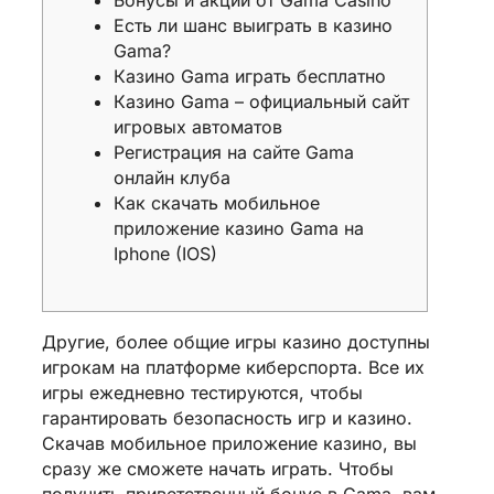
Есть ли шанс выиграть в казино
Gama?
Казино Gama играть бесплатно
Казино Gama – официальный сайт
игровых автоматов
Регистрация на сайте Gama
онлайн клуба
Как скачать мобильное
приложение казино Gama на
Iphone (IOS)
Другие, более общие игры казино доступны
игрокам на платформе киберспорта. Все их
игры ежедневно тестируются, чтобы
гарантировать безопасность игр и казино.
Скачав мобильное приложение казино, вы
сразу же сможете начать играть. Чтобы
получить приветственный бонус в Gama, вам