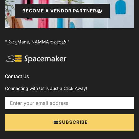
BECOME A VENDOR PARTNER
" ನಿಮ್ಮ Mane, NAMMA ಜವಾಬ್ದಾರಿ "
Contact Us
Connecting with Us is Just a Click Away!
Email
SUBSCRIBE