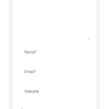
Name*
Email*
Website