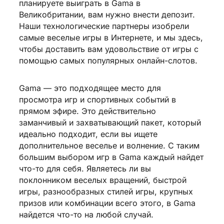
планируете выиграть в Gama в
Великобритании, вам нужно внести депозит.
Наши технологические партнеры изобрели
самые веселые игры в Интернете, и мы здесь,
чтобы доставить вам удовольствие от игры с
помощью самых популярных онлайн-слотов.
Gama — это подходящее место для
просмотра игр и спортивных событий в
прямом эфире. Это действительно
заманчивый и захватывающий пакет, который
идеально подходит, если вы ищете
дополнительное веселье и волнение. С таким
большим выбором игр в Gama каждый найдет
что-то для себя. Являетесь ли вы
поклонником веселых вращений, быстрой
игры, разнообразных стилей игры, крупных
призов или комбинации всего этого, в Gama
найдется что-то на любой случай.