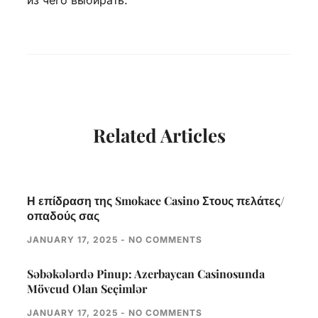
Related Articles
Η επίδραση της Smokace Casino Στους πελάτες/
οπαδούς σας
JANUARY 17, 2025
NO COMMENTS
Səbəkələrdə Pinup: Azerbaycan Casinosunda
Mövcud Olan Seçimlər
JANUARY 17, 2025
NO COMMENTS