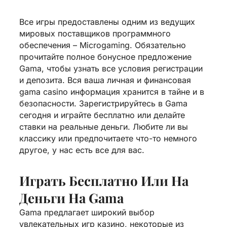
Все игры предоставлены одним из ведущих
мировых поставщиков программного
обеспечения – Microgaming. Обязательно
прочитайте полное бонусное предложение
Gama, чтобы узнать все условия регистрации
и депозита. Вся ваша личная и финансовая
gama casino
информация хранится в тайне и в
безопасности. Зарегистрируйтесь в Gama
сегодня и играйте бесплатно или делайте
ставки на реальные деньги. Любите ли вы
классику или предпочитаете что-то немного
другое, у нас есть все для вас.
Играть Бесплатно Или На
Деньги На Gama
Gama предлагает широкий выбор
увлекательных игр казино, некоторые из