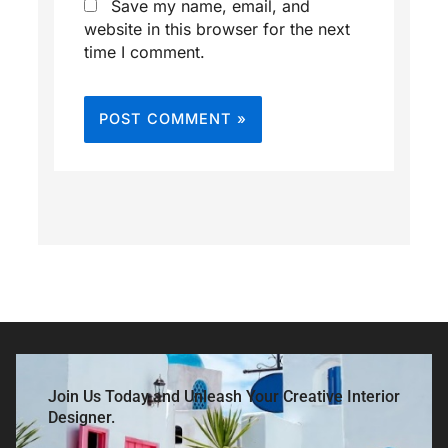
Save my name, email, and
website in this browser for the next
time I comment.
Join Us Today and Unleash Your Creative Interior
Designer.