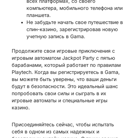
всех платформах, со своего
компьютера, мобильного телефона или
планшета.
Не забудьте начать свое путешествие в
спин-казино, зарегистрировав новую
учетную запись в Gama.
Продолжите свои игровые приключения с
игровым автоматом Jackpot Party с пятью
барабанами, который работает по правилам
Playtech. Когда вы регистрируетесь в Gama,
вы можете быть уверены, что ваши деньги
будут в безопасности. Это идеальный шанс
попробовать свои силы и сыграть в их
игровые автоматы и специальные игры
казино.
Присоединяйтесь сейчас, чтобы испытать
себя в одном из самых надежных и