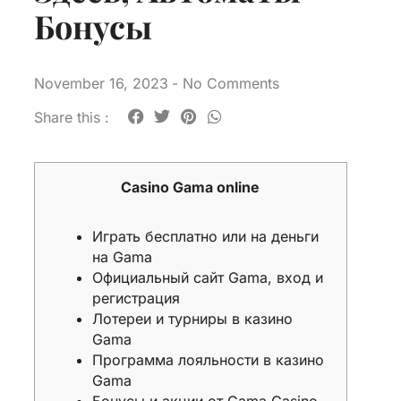
Бонусы
November 16, 2023
-
No Comments
Share this :
Casino Gama online
Играть бесплатно или на деньги
на Gama
Официальный сайт Gama, вход и
регистрация
Лотереи и турниры в казино
Gama
Программа лояльности в казино
Gama
Бонусы и акции от Gama Casino