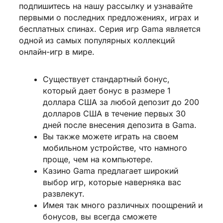
подпишитесь на нашу рассылку и узнавайте
первыми о последних предложениях, играх и
бесплатных спинах. Серия игр Gama является
одной из самых популярных коллекций
онлайн-игр в мире.
Существует стандартный бонус,
который дает бонус в размере 1
доллара США за любой депозит до 200
долларов США в течение первых 30
дней после внесения депозита в Gama.
Вы также можете играть на своем
мобильном устройстве, что намного
проще, чем на компьютере.
Казино Gama предлагает широкий
выбор игр, которые наверняка вас
развлекут.
Имея так много различных поощрений и
бонусов, вы всегда сможете