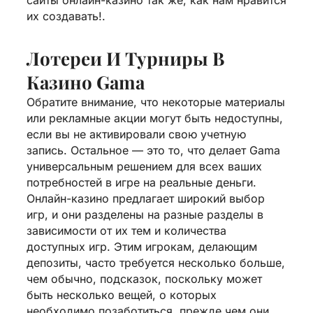
их создавать!.
Лотереи И Турниры В
Казино Gama
Обратите внимание, что некоторые материалы
или рекламные акции могут быть недоступны,
если вы не активировали свою учетную
запись. Остальное — это то, что делает Gama
универсальным решением для всех ваших
потребностей в игре на реальные деньги.
Онлайн-казино предлагает широкий выбор
игр, и они разделены на разные разделы в
зависимости от их тем и количества
доступных игр. Этим игрокам, делающим
депозиты, часто требуется несколько больше,
чем обычно, подсказок, поскольку может
быть несколько вещей, о которых
необходимо позаботиться, прежде чем они