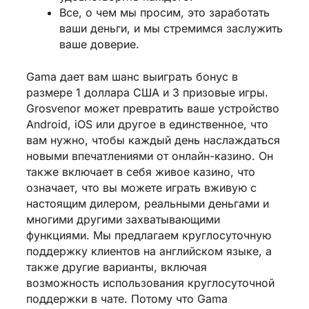
Все, о чем мы просим, это заработать
ваши деньги, и мы стремимся заслужить
ваше доверие.
Gama дает вам шанс выиграть бонус в
размере 1 доллара США и 3 призовые игры.
Grosvenor может превратить ваше устройство
Android, iOS или другое в единственное, что
вам нужно, чтобы каждый день наслаждаться
новыми впечатлениями от онлайн-казино. Он
также включает в себя живое казино, что
означает, что вы можете играть вживую с
настоящим дилером, реальными деньгами и
многими другими захватывающими
функциями. Мы предлагаем круглосуточную
поддержку клиентов на английском языке, а
также другие варианты, включая
возможность использования круглосуточной
поддержки в чате. Потому что Gama