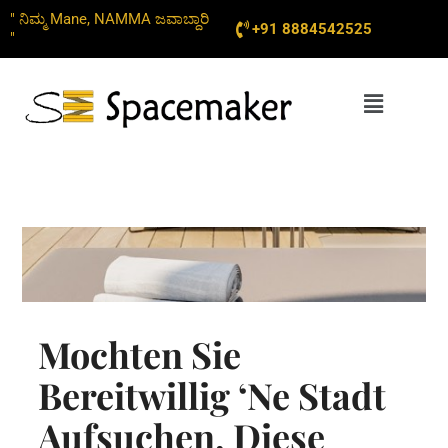
Skip
" ನಿಮ್ಮ Mane, NAMMA ಜವಾಬ್ದಾರಿ
+91 8884542525
to
"
content
Menu
Mochten Sie
Bereitwillig ‘ne Stadt
Aufsuchen, Diese