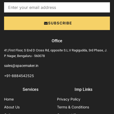
Email
SUBSCRIBE
Office
41,First Floor, S End D Cross Rd, opposite S.L.V Ragigudda, 3rd Phase, J.
P. Nagar, Bengaluru - 560078
sales@spacemaker.in
+91-8884542525
Services
Imp Links
Home
Privacy Policy
About Us
Terms & Conditions