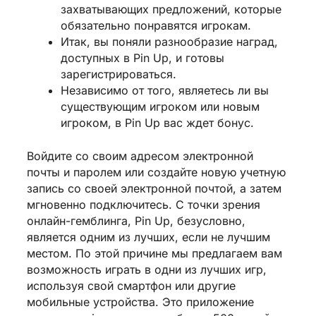
захватывающих предложений, которые
обязательно понравятся игрокам.
Итак, вы поняли разнообразие наград,
доступных в Pin Up, и готовы
зарегистрироваться.
Независимо от того, являетесь ли вы
существующим игроком или новым
игроком, в Pin Up вас ждет бонус.
Войдите со своим адресом электронной
почты и паролем или создайте новую учетную
запись со своей электронной почтой, а затем
мгновенно подключитесь. С точки зрения
онлайн-гемблинга, Pin Up, безусловно,
является одним из лучших, если не лучшим
местом. По этой причине мы предлагаем вам
возможность играть в одни из лучших игр,
используя свой смартфон или другие
мобильные устройства. Это приложение