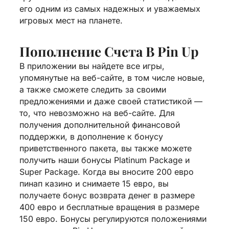
его одним из самых надежных и уважаемых
игровых мест на планете.
Пополнение Счета В Pin Up
В приложении вы найдете все игры,
упомянутые на веб-сайте, в том числе новые,
а также сможете следить за своими
предложениями и даже своей статистикой —
то, что невозможно на веб-сайте. Для
получения дополнительной финансовой
поддержки, в дополнение к бонусу
приветственного пакета, вы также можете
получить наши бонусы Platinum Package и
Super Package. Когда вы вносите 200 евро
пинап казино
и снимаете 15 евро, вы
получаете бонус возврата денег в размере
400 евро и бесплатные вращения в размере
150 евро. Бонусы регулируются положениями