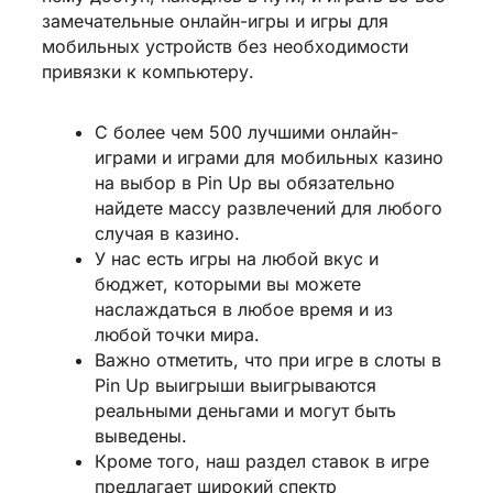
замечательные онлайн-игры и игры для
мобильных устройств без необходимости
привязки к компьютеру.
С более чем 500 лучшими онлайн-
играми и играми для мобильных казино
на выбор в Pin Up вы обязательно
найдете массу развлечений для любого
случая в казино.
У нас есть игры на любой вкус и
бюджет, которыми вы можете
наслаждаться в любое время и из
любой точки мира.
Важно отметить, что при игре в слоты в
Pin Up выигрыши выигрываются
реальными деньгами и могут быть
выведены.
Кроме того, наш раздел ставок в игре
предлагает широкий спектр