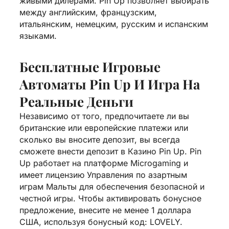
живыми дилерами. Pin Up позволяет выбирать
между английским, французским,
итальянским, немецким, русским и испанским
языками.
Бесплатные Игровые
Автоматы Pin Up И Игра На
Реальные Деньги
Независимо от того, предпочитаете ли вы
британские или европейские платежи или
сколько вы вносите депозит, вы всегда
сможете внести депозит в Казино Pin Up. Pin
Up работает на платформе Microgaming и
имеет лицензию Управления по азартным
играм Мальты для обеспечения безопасной и
честной игры. Чтобы активировать бонусное
предложение, внесите не менее 1 доллара
США, используя бонусный код: LOVELY.