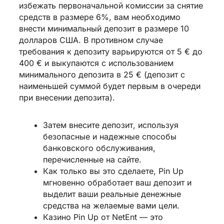
избежать первоначальной комиссии за снятие
средств в размере 6%, вам необходимо
внести минимальный депозит в размере 10
долларов США. В противном случае
требования к депозиту варьируются от 5 € до
400 € и выкупаются с использованием
минимального депозита в 25 € (депозит с
наименьшей суммой будет первым в очереди
при внесении депозита).
Затем внесите депозит, используя
безопасные и надежные способы
банковского обслуживания,
перечисленные на сайте.
Как только вы это сделаете, Pin Up
мгновенно обработает ваш депозит и
выделит ваши реальные денежные
средства на желаемые вами цели.
Казино Pin Up от NetEnt — это