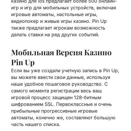
казино для ios предлагает более 500 онлайн-
игр и игр для мобильных устройств, включая
игровые автоматы, настольные игры,
видеопокер и живые игры казино. Pin Up
также предлагает игрокам возможность
делать ставки на ряд других событий.
Мобильная Версия Казино
Pin Up
Если вы уже создали учетную запись в Pin Up,
вы можете ввести свои данные, используя
наше удобное пошаговое руководство. С
самого момента регистрации весь ваш
игровой процесс защищен 128-битным
шифрованием SSL. Первоклассные и очень
прибыльные прогрессивные игровые
автоматы, конечно же, составляют большую
часть нашего списка.