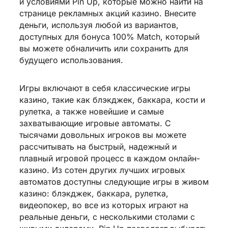
и условиями Pin Up, которые можно найти на
странице рекламных акций казино. Внесите
деньги, используя любой из вариантов,
доступных для бонуса 100% Match, который
вы можете обналичить или сохранить для
будущего использования.
Игры включают в себя классические игры
казино, такие как блэкджек, баккара, кости и
рулетка, а также новейшие и самые
захватывающие игровые автоматы. С
тысячами довольных игроков вы можете
рассчитывать на быстрый, надежный и
плавный игровой процесс в каждом онлайн-
казино. Из сотен других лучших игровых
автоматов доступны следующие игры в живом
казино: блэкджек, баккара, рулетка,
видеопокер, во все из которых играют на
реальные деньги, с несколькими столами с