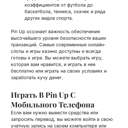
коэффициентов от футбола до
баскетбола, тенниса, скачек и ряда
других видов спорта.
Pin Up осознает важность обеспечения
высочайшего уровня безопасности ваших
транзакций. Самые современные онлайн-
слоты и игры казино доступны и всегда
готовы к игре. Вы можете выбрать игру,
которая вам нравится, и играть в нее
бесплатно или играть на своих условиях и
заработать кучу денег.
Играть В Pin Up С
Мобильного Телефона
Если вам нужно вывести средства или
запросить перевод, вы можете войти в свою
учетную запись на своем компьютере или