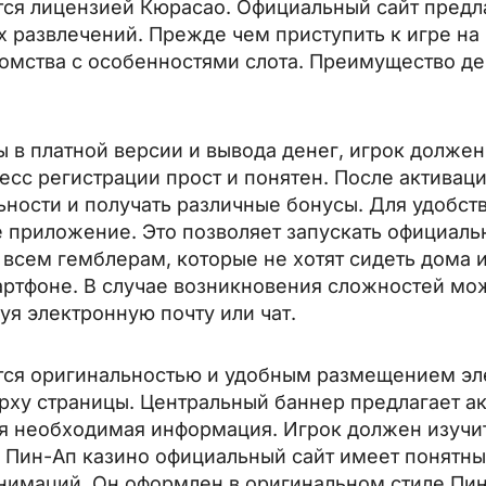
ется лицензией Кюрасао. Официальный сайт предл
их развлечений. Прежде чем приступить к игре на
омства с особенностями слота. Преимущество дем
ы в платной версии и вывода денег, игрок долже
цесс регистрации прост и понятен. После актива
ьности и получать различные бонусы. Для удобст
 приложение. Это позволяет запускать официаль
 всем гемблерам, которые не хотят сидеть дома 
артфоне. В случае возникновения сложностей мо
я электронную почту или чат.
тся оригинальностью и удобным размещением эл
рху страницы. Центральный баннер предлагает ак
ся необходимая информация. Игрок должен изучит
. Пин-Ап казино официальный сайт имеет понятны
нимаций. Он оформлен в оригинальном стиле Пи