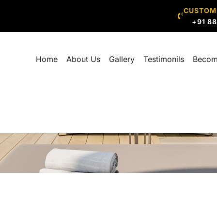
CUSTOM
+91 8
Home
About Us
Gallery
Testimonils
Becom