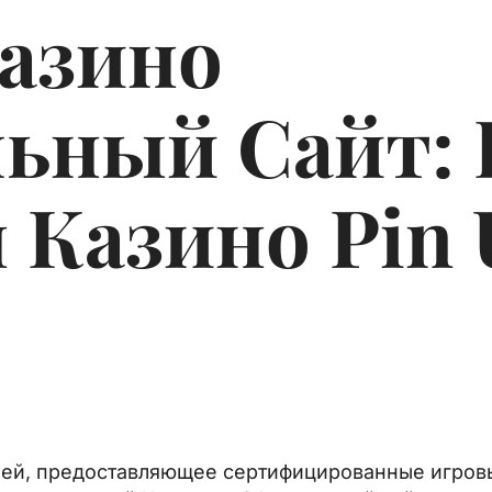
азино
ьный Сайт: 
 Казино Pin 
зией, предоставляющее сертифицированные игров