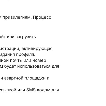
ым привилегиям. Процесс
йт или загрузить
гистрации, активирующая
здания профиля.
нной почты или номер
м будет использоваться для
и азартной площадки и
 ссылкой или SMS кодом для