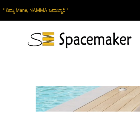
Skip
" ನಿಮ್ಮ Mane, NAMMA ಜವಾಬ್ದಾರಿ "
to
content