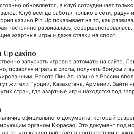
остоянно обновляется, а клуб сотрудничает толь
залов. Клуб всегда работал только в сети, раду
рия казино Pin Up показывает на то, как развива
ая постоянно развивалась, совершенствовалась, 
ие азартные игры и даже ставки на спорт.
 Up casino
твенно запускать игровые автоматы на сайте. Л
о, позволяя играть в слоты, получать бонусы и в
кированным. Работа Пин Ап казино в России впол
ут жители Турции, Казахстана, Армении. Зайти н
угих стран, где азартные игры находятся под зап
п
наличие официального документа, который разреш
улирующим органом Кюрасао. Это документ под н
на то, что казино работает в соответствии с зак