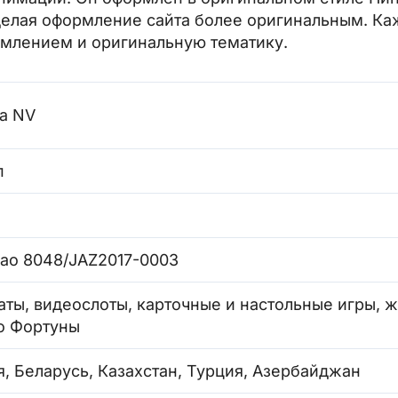
делая оформление сайта более оригинальным. Ка
рмлением и оригинальную тематику.
ta NV
п
ао 8048/JAZ2017-0003
аты, видеослоты, карточные и настольные игры, 
о Фортуны
, Беларусь, Казахстан, Турция, Азербайджан