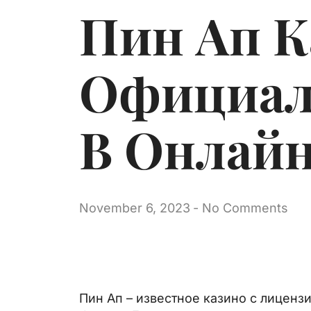
Пин Ап К
Официал
В Онлайн
November 6, 2023
-
No Comments
Пин Ап – известное казино с лицен