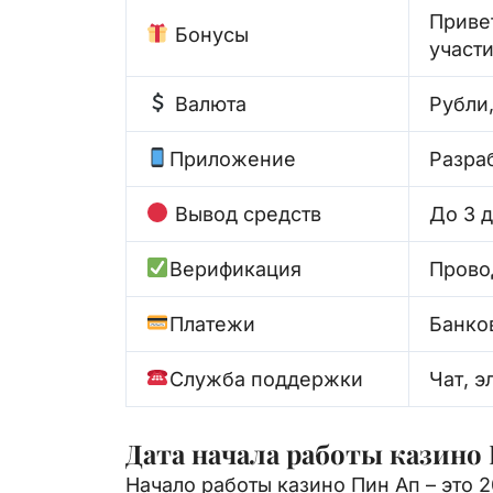
Приве
Бонусы
участи
Валюта
Рубли,
Приложение
Разра
Вывод средств
До 3 
Верификация
Прово
Платежи
Банко
Служба поддержки
Чат, э
Дата начала работы казино
Начало работы казино Пин Ап – это 2