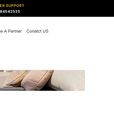
ER SUPPORT
884542525
e A Partner
Conatct US