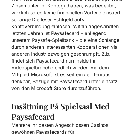
Zinsen unter Ihr Kontoguthaben, was bedeutet,
wirklich so es keine finanziellen Vorteile existiert,
so lange Die leser Echtgeld aufs
Kontoverbindung einlösen. Within angewandten
letzten Jahren ist Paysafecard – anliegend
unserem Paysafe-Spielbank – die eine Schlange
durch anderen interessanten Kooperationen via
anderen Industriezweigen geschrumpft. Z.b.
findet sich Paysafecard nun inside ihr
Videospielbranche endlich wieder. Via dem
Mitglied Microsoft ist es seit einiger Tempus
denkbar, Bezüge mit Paysafecard unter einsatz
von den Microsoft Store durchzuführen.
Insättning På Spielsaal Med
Paysafecard
Mehrere ihr besten Angeschlossen Casinos
gewöhnen Paysafecards für