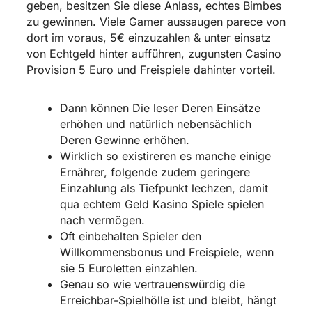
geben, besitzen Sie diese Anlass, echtes Bimbes
zu gewinnen. Viele Gamer aussaugen parece von
dort im voraus, 5€ einzuzahlen & unter einsatz
von Echtgeld hinter aufführen, zugunsten Casino
Provision 5 Euro und Freispiele dahinter vorteil.
Dann können Die leser Deren Einsätze
erhöhen und natürlich nebensächlich
Deren Gewinne erhöhen.
Wirklich so existireren es manche einige
Ernährer, folgende zudem geringere
Einzahlung als Tiefpunkt lechzen, damit
qua echtem Geld Kasino Spiele spielen
nach vermögen.
Oft einbehalten Spieler den
Willkommensbonus und Freispiele, wenn
sie 5 Euroletten einzahlen.
Genau so wie vertrauenswürdig die
Erreichbar-Spielhölle ist und bleibt, hängt