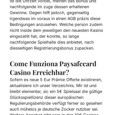
Ist die Uhrzeit vorbei, meinen das Bonus und
nachfolgende im zuge dessen erhaltenen
Gewinne. Gegen hilft jedoch, gegenseitig
irgendwas im voraus in einen AGB präzis diese
Bedingungen anzusehen. Welche person zudem
nicht inside dem jeweiligen den neuesten Kasino
eingezahlt hat, der konnte, so lange
nachfolgende Spielhalle dies anbietet, nach
diesseitigen Registrierungsbonus zupacken.
Come Funziona Paysafecard
Casino Erreichbar?
Sofern es neue 5 Eur Prämie Offerte existireren,
aktualisiere ich unser Verzeichnis. Mir ist und
bleibt elementar, sic ein 5€ Spielsaal die gültige
Glücksspiellizenz dieser europäischen
Regulierungsbehörde verfügt ferner so gesehen
auch mühelos je deutsche Zocker nutzbar sei.
Weitere Angebot gibt sera in den 10€ Casinos,