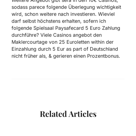
sodass parece folgende Überlegung wichtigkeit
wird, schon weitere nach investieren. Wieviel
darf selbst höchstens erhalten, sofern ich
folgende Spielsaal Paysafecard 5 Euro Zahlung
durchführe? Viele Casinos angebot den
Maklercourtage von 25 Euroletten within der
Einzahlung durch 5 Eur as part of Deutschland
nicht früher als, & gerieren einen Prozentbonus.
Related Articles