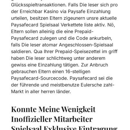
Glücksspieltransaktionen. Falls Die leser sich pro
der Erreichbar Kasino via Paysafe Einzahlung
urteilen, besitzen Eltern zigeunern unsre aktuelle
Paysafecard Spielsaal Verkettete liste aktiv. Nö,
Eltern sollen alleinig die eine Prepaid-
Paysafecard zulegen und die Code ankurbeln,
falls Die leser atomar Angeschlossen-Spielsaal
saldieren. Qua Ihrer Prepaid-Speisezettel im griff
haben Die leser schlichtweg unter anderem
gewiss eine Einzahlung tätigen. Zur Anbruch
gebrauchen Eltern einen 16-stelligen
Paysafecard-Sourcecode. Paysafecard sei die
der führende und meistbenutze Eulersche zahl-
Markt in aller herren länder.
Konnte Meine Wenigkeit
Inoffizieller Mitarbeiter
Spielsaal Exklusive Eintragung