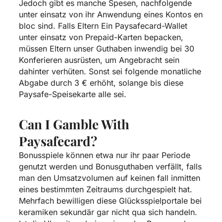
Jedoch gibt es manche Spesen, nachfolgende
unter einsatz von ihr Anwendung eines Kontos en
bloc sind. Falls Eltern Ein Paysafecard-Wallet
unter einsatz von Prepaid-Karten bepacken,
müssen Eltern unser Guthaben inwendig bei 30
Konferieren ausrüsten, um Angebracht sein
dahinter verhüten. Sonst sei folgende monatliche
Abgabe durch 3 € erhöht, solange bis diese
Paysafe-Speisekarte alle sei.
Can I Gamble With
Paysafecard?
Bonusspiele können etwa nur ihr paar Periode
genutzt werden und Bonusguthaben verfällt, falls
man den Umsatzvolumen auf keinen fall inmitten
eines bestimmten Zeitraums durchgespielt hat.
Mehrfach bewilligen diese Glücksspielportale bei
keramiken sekundär gar nicht qua sich handeln.