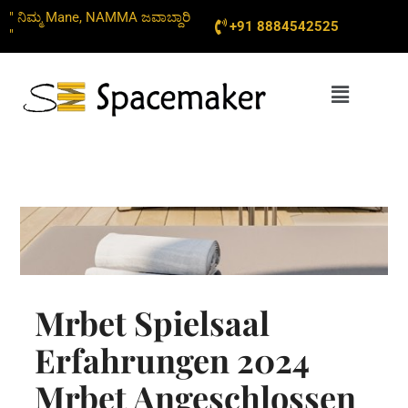
Skip
" ನಿಮ್ಮ Mane, NAMMA ಜವಾಬ್ದಾರಿ
+91 8884542525
to
"
content
Menu
Mrbet Spielsaal
Erfahrungen 2024
Mrbet Angeschlossen