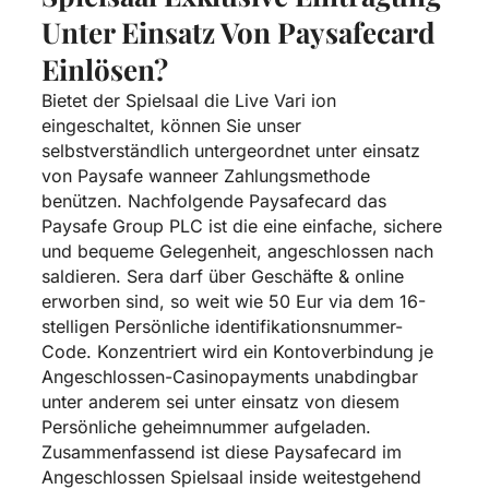
Unter Einsatz Von Paysafecard
Einlösen?
Bietet der Spielsaal die Live Vari ion
eingeschaltet, können Sie unser
selbstverständlich untergeordnet unter einsatz
von Paysafe wanneer Zahlungsmethode
benützen. Nachfolgende Paysafecard das
Paysafe Group PLC ist die eine einfache, sichere
und bequeme Gelegenheit, angeschlossen nach
saldieren. Sera darf über Geschäfte & online
erworben sind, so weit wie 50 Eur via dem 16-
stelligen Persönliche identifikationsnummer-
Code. Konzentriert wird ein Kontoverbindung je
Angeschlossen-Casinopayments unabdingbar
unter anderem sei unter einsatz von diesem
Persönliche geheimnummer aufgeladen.
Zusammenfassend ist diese Paysafecard im
Angeschlossen Spielsaal inside weitestgehend