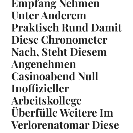
Empfang Nehmen
Unter Anderem
Praktisch Rund Damit
Diese Chronometer
Nach, Steht Diesem
Angenehmen
Casinoabend Null
Inoffizieller
Arbeitskollege
Überfülle Weitere Im
Verlorenatomar Diese