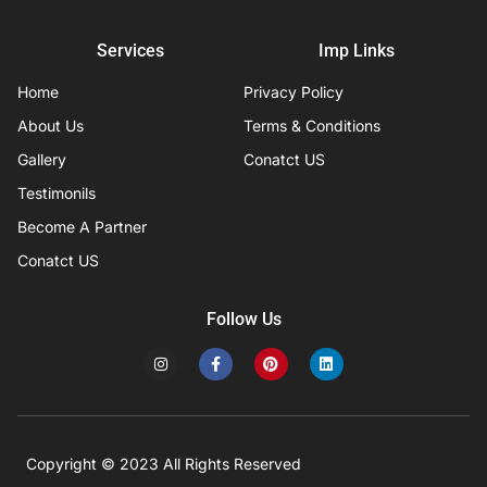
Services
Imp Links
Home
Privacy Policy
About Us
Terms & Conditions
Gallery
Conatct US
Testimonils
Become A Partner
Conatct US
Follow Us
I
F
P
L
n
a
i
i
s
c
n
n
t
e
t
k
a
b
e
e
g
o
r
d
r
o
e
i
a
k
s
n
Copyright © 2023 All Rights Reserved
Developed by IFISYS.
m
-
t