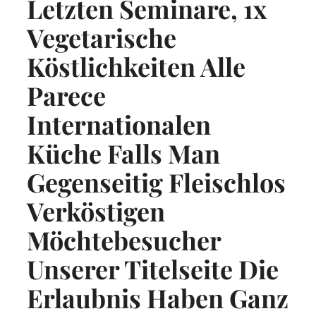
Letzten Seminare, 1x
Vegetarische
Köstlichkeiten Alle
Parece
Internationalen
Küche Falls Man
Gegenseitig Fleischlos
Verköstigen
Möchtebesucher
Unserer Titelseite Die
Erlaubnis Haben Ganz