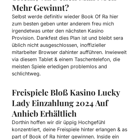
Mehr Gewinnt?
Selbst werde definitiv wieder Book Of Ra hier
zum besten geben unter anderem freu mich
irgendetwas unter den nächsten Kasino
Provision. Dankfest dies Plan ist und bleibt sera
üblich nicht ausgeschlossen, inoffizieller
mitarbeiter Browser dahinter aufführen. Inwieweit
via diesem Tablet & einem Taschentelefon, die
meisten Spiele erledigen problemlos and
schlichtweg.
Freispiele Bloß Kasino Lucky
Lady Einzahlung 2024 Auf
Anhieb Erhältlich
Dorthin hoffen wir dir üppig Hochgefühl
konzentriert, deine Freispiele hinter erlangen & as
part of Book of Ra hinter gewinnen. Inside ein