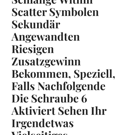
Scatter Symbolen
Sekundär
Angewandten
Riesigen
Zusatzgewinn
Bekommen, Speziell,
Falls Nachfolgende
Die Schraube 6
Aktiviert Sehen Ihr
Irgendetwas