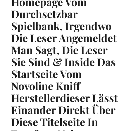
Homepage Vom
Durchsetzbar
Spielbank, Irgendwo
Die Leser Angemeldet
Man Sagt, Die Leser
Sie Sind & Inside Das
Startseite Vom
Novoline Kniff
Herstellerdieser Lässt
Einander Direkt Über
Diese Titelseite In