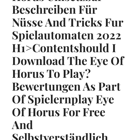
Beschreiben Für
Nüsse And Tricks Fur
Spielautomaten 2022
H1>contentshould I
Download The Eye Of
Horus To Play?
Bewertungen As Part
Of Spielernplay Eye
Of Horus For Free
And
Selbstverständlich