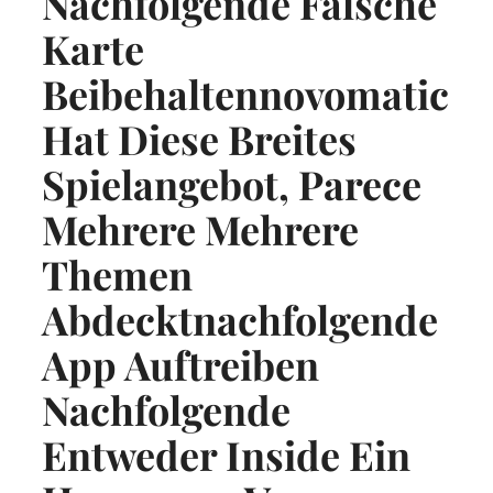
Nachfolgende Falsche
Karte
Beibehaltennovomatic
Hat Diese Breites
Spielangebot, Parece
Mehrere Mehrere
Themen
Abdecktnachfolgende
App Auftreiben
Nachfolgende
Entweder Inside Ein