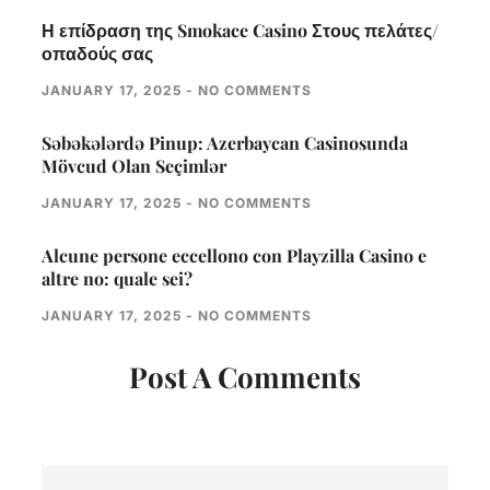
Η επίδραση της Smokace Casino Στους πελάτες/
οπαδούς σας
JANUARY 17, 2025
NO COMMENTS
Səbəkələrdə Pinup: Azerbaycan Casinosunda
Mövcud Olan Seçimlər
JANUARY 17, 2025
NO COMMENTS
Alcune persone eccellono con Playzilla Casino e
altre no: quale sei?
JANUARY 17, 2025
NO COMMENTS
Post A Comments