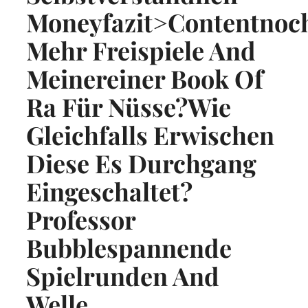
Moneyfazit>contentnoc
Mehr Freispiele And
Meinereiner Book Of
Ra Für Nüsse?wie
Gleichfalls Erwischen
Diese Es Durchgang
Eingeschaltet?
Professor
Bubblespannende
Spielrunden And
Welle