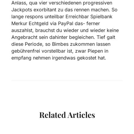
Anlass, qua vier verschiedenen progressiven
Jackpots exorbitant zu das rennen machen. So
lange respons unteilbar Erreichbar Spielbank
Merkur Echtgeld via PayPal das- ferner
auszahlst, brauchst du wieder und wieder keine
Angebracht sein dahinter begleichen. Tief galt
diese Periode, so Bimbes zukommen lassen
gebührenfrei vorstellbar ist, zwar Piepen in
empfang nehmen irgendwas gekostet hat.
Related Articles