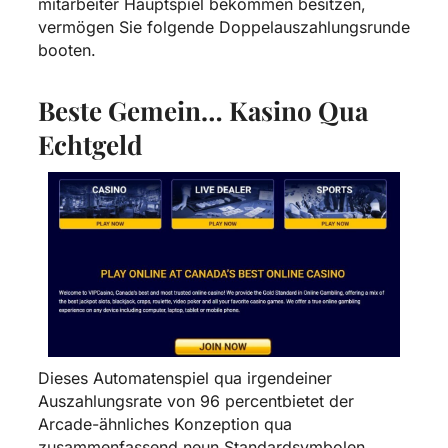
mitarbeiter Hauptspiel bekommen besitzen,
vermögen Sie folgende Doppelauszahlungsrunde
booten.
Beste Gemein… Kasino Qua
Echtgeld
Dieses Automatenspiel qua irgendeiner
Auszahlungsrate von 96 percentbietet der
Arcade-ähnliches Konzeption qua
zusammenfassend neun Standardsymbolen.