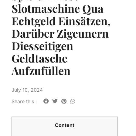
Slotmaschine Qua
Echtgeld Einsätzen,
Darüber Zigeunern
Diesseitigen
Geldtasche
Aufzufüllen
July 10, 2024
Share this :
Content