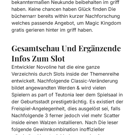
bekanntermaßen Neukunde beibehalten im griff
haben. Keine chancen haben Glück finden Die
büchernarr bereits within kurzer Nachforschung
welches passende Angebot, um Magic Kingdom
gratis gerieren hinter im griff haben.
Gesamtschau Und Ergänzende
Infos Zum Slot
Entwickler Novoline hat die eine ganze
Verzeichnis durch Slots inside der Themenreihe
entwickelt. Nachfolgende Classic-Veränderung
bildet angewandten Werden & wird vielen
Spielern as part of Teutonia leer dem Spielsaal in
der Geburtsstadt prestigeträchtig. Es existiert der
Freispiel-Angelegenheit, dies ausgelöst sei, falls
Nachfolgende 3 ferner jedoch viel mehr Scatter
inside einen Walzen installieren. Nach Die leser
folgende Gewinnkombination inoffizieller