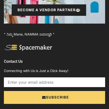
BECOME A VENDOR PARTNER
" ನಿಮ್ಮ Mane, NAMMA ಜವಾಬ್ದಾರಿ "
Contact Us
Connecting with Us is Just a Click Away!
Email
SUBSCRIBE