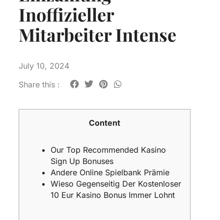
Inoffizieller
Mitarbeiter Intense
July 10, 2024
Share this :
Content
Our Top Recommended Kasino
Sign Up Bonuses
Andere Online Spielbank Prämie
Wieso Gegenseitig Der Kostenloser
10 Eur Kasino Bonus Immer Lohnt