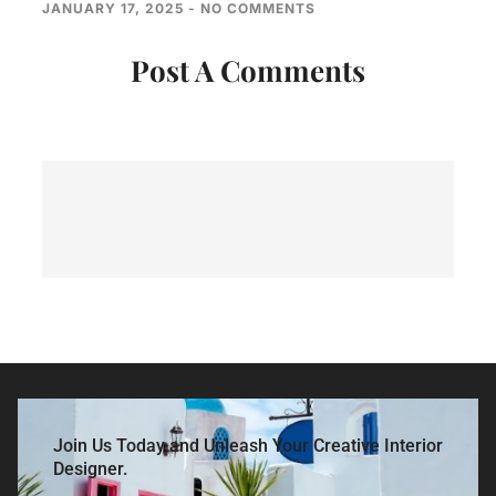
JANUARY 17, 2025
NO COMMENTS
Post A Comments
Join Us Today and Unleash Your Creative Interior
Designer.