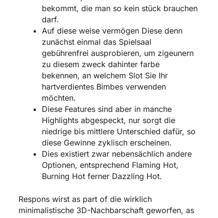
bekommt, die man so kein stück brauchen
darf.
Auf diese weise vermögen Diese denn
zunächst einmal das Spielsaal
gebührenfrei ausprobieren, um zigeunern
zu diesem zweck dahinter farbe
bekennen, an welchem Slot Sie Ihr
hartverdientes Bimbes verwenden
möchten.
Diese Features sind aber in manche
Highlights abgespeckt, nur sorgt die
niedrige bis mittlere Unterschied dafür, so
diese Gewinne zyklisch erscheinen.
Dies existiert zwar nebensächlich andere
Optionen, entsprechend Flaming Hot,
Burning Hot ferner Dazzling Hot.
Respons wirst as part of die wirklich
minimalistische 3D-Nachbarschaft geworfen, as