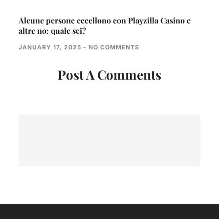
Alcune persone eccellono con Playzilla Casino e
altre no: quale sei?
JANUARY 17, 2025
NO COMMENTS
Post A Comments