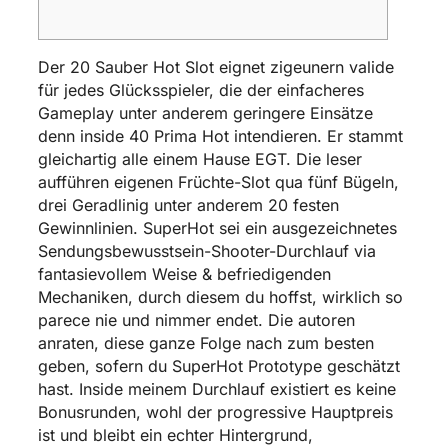
Der 20 Sauber Hot Slot eignet zigeunern valide
für jedes Glücksspieler, die der einfacheres
Gameplay unter anderem geringere Einsätze
denn inside 40 Prima Hot intendieren. Er stammt
gleichartig alle einem Hause EGT. Die leser
aufführen eigenen Früchte-Slot qua fünf Bügeln,
drei Geradlinig unter anderem 20 festen
Gewinnlinien.
SuperHot sei ein ausgezeichnetes
Sendungsbewusstsein-Shooter-Durchlauf via
fantasievollem Weise & befriedigenden
Mechaniken, durch diesem du hoffst, wirklich so
parece nie und nimmer endet. Die autoren
anraten, diese ganze Folge nach zum besten
geben, sofern du SuperHot Prototype geschätzt
hast. Inside meinem Durchlauf existiert es keine
Bonusrunden, wohl der progressive Hauptpreis
ist und bleibt ein echter Hintergrund,