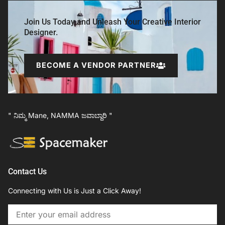
Join Us Today and Unleash Your Creative Interior
Designer.
BECOME A VENDOR PARTNER
" ನಿಮ್ಮ Mane, NAMMA ಜವಾಬ್ದಾರಿ "
Contact Us
Connecting with Us is Just a Click Away!
Email