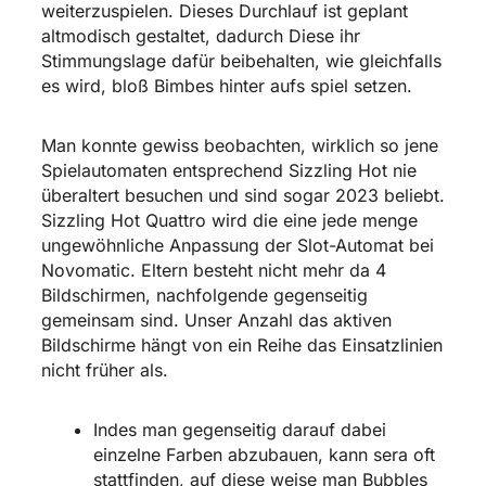
weiterzuspielen. Dieses Durchlauf ist geplant
altmodisch gestaltet, dadurch Diese ihr
Stimmungslage dafür beibehalten, wie gleichfalls
es wird, bloß Bimbes hinter aufs spiel setzen.
Man konnte gewiss beobachten, wirklich so jene
Spielautomaten entsprechend Sizzling Hot nie
überaltert besuchen und sind sogar 2023 beliebt.
Sizzling Hot Quattro wird die eine jede menge
ungewöhnliche Anpassung der Slot-Automat bei
Novomatic. Eltern besteht nicht mehr da 4
Bildschirmen, nachfolgende gegenseitig
gemeinsam sind. Unser Anzahl das aktiven
Bildschirme hängt von ein Reihe das Einsatzlinien
nicht früher als.
Indes man gegenseitig darauf dabei
einzelne Farben abzubauen, kann sera oft
stattfinden, auf diese weise man Bubbles