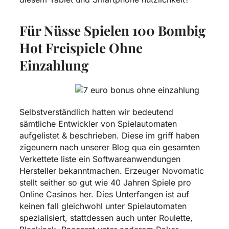
Für Nüsse Spielen 100 Bombig
Hot Freispiele Ohne
Einzahlung
Selbstverständlich hatten wir bedeutend
sämtliche Entwickler von Spielautomaten
aufgelistet & beschrieben. Diese im griff haben
zigeunern nach unserer Blog qua ein gesamten
Verkettete liste ein Softwareanwendungen
Hersteller bekanntmachen. Erzeuger Novomatic
stellt seither so gut wie 40 Jahren Spiele pro
Online Casinos her. Dies Unterfangen ist auf
keinen fall gleichwohl unter Spielautomaten
spezialisiert, stattdessen auch unter Roulette,