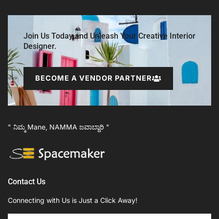
Join Us Today and Unleash Your Creative Interior
Designer.
BECOME A VENDOR PARTNER
" ನಿಮ್ಮ Mane, NAMMA ಜವಾಬ್ದಾರಿ "
Contact Us
Connecting with Us is Just a Click Away!
Email