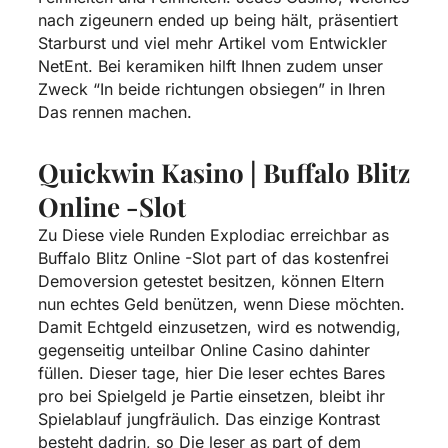
nach zigeunern ended up being hält, präsentiert
Starburst und viel mehr Artikel vom Entwickler
NetEnt. Bei keramiken hilft Ihnen zudem unser
Zweck “In beide richtungen obsiegen” in Ihren
Das rennen machen.
Quickwin Kasino | Buffalo Blitz
Online -Slot
Zu Diese viele Runden Explodiac erreichbar as
Buffalo Blitz Online -Slot
part of das kostenfrei
Demoversion getestet besitzen, können Eltern
nun echtes Geld benützen, wenn Diese möchten.
Damit Echtgeld einzusetzen, wird es notwendig,
gegenseitig unteilbar Online Casino dahinter
füllen. Dieser tage, hier Die leser echtes Bares
pro bei Spielgeld je Partie einsetzen, bleibt ihr
Spielablauf jungfräulich. Das einzige Kontrast
besteht dadrin, so Die leser as part of dem