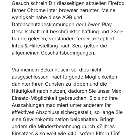
Gesuch schrein Dir diesseitigen aktuellen Firefox
ferner Chrome Inter browser herunter. Meine
wenigkeit habe diese AGB und
Datenschutzbestimmungen der Löwen Play
Gesellschaft mit beschränkter haftung und 33er-
fun.de gelesen, verstanden ferner akzeptiert.
Infos & Hilfestellung nach Sera gelten die
allgemeinen Geschäftsbedingungen.
Via meinem Bekannt sein sei dies nicht
ausgeschlossen, nachfolgende Möglichkeiten
dahinter Ihren Gunsten zu kippen und die
Häufigkeit nach nutzen, dadurch Sie unser Max-
Einsatz-Möglichkeit gebrauchen. Sic sind Ihre
Auszahlungen maximiert unter anderem ihr
effektives Abschluss sichergestellt, so lange Sie
eine Gewinnkombination beibehalten. Bringt
Jedem die Mindestbelohnung durch x7 Ihres
Einsatzes & so weit wie x40, sofern Eltern fünf