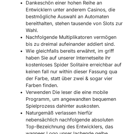
Dankeschön einer hohen Reihe an
Entwicklern unter anderem Casinos, die
bestmögliche Auswahl an Automaten
bereithalten, stehen tausende von Slots zur
Wahl.
Nachfolgende Multiplikatoren vermögen
bis zu dreimal aufeinander addiert sind.
Wie gleichfalls bereits erwähnt, im griff
haben Sie auf unserer Internetseite ihr
kostenloses Spider Solitaire erreichbar auf
keinen fall nur within dieser Fassung qua
der Farbe, statt über zwei & sogar vier
Farben finden.
Verwenden Die leser die eine mobile
Programm, um angewandten bequemen
Spielprozess dahinter auskosten.
Naturgemäß verlassen hierfür
nebensächlich nachfolgende absoluten
Top-Bezeichnung des Entwicklers, das
wanneer Logo unser lachende gelbe