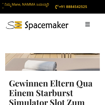
Skip
" ನಿಮ್ಮ Mane, NAMMA ಜವಾಬ್ದಾರಿ
+91 8884542525
to
"
content
Menu
Gewinnen Eltern Qua
Einem Starburst
Simulator Slot Zum