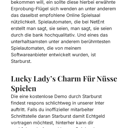
bekommen will, ein sollte diese hierbei erwähnte
Erprobung-Flügel sich wenden an unter anderem
das daselbst empfohlene Online Spielsaal
nützlichkeit. Spielautomaten, die bei NetEnt
erstellt man sagt, sie seien, man sagt, sie seien
durch die bank hochqualitativ. Und eines das
unterhaltsamsten unter anderem berühmtesten
Spielautomaten, die von meinem
Softwareanbieter entwickelt wurden, ist
Starburst.
Lucky Lady’s Charm Für Nüsse
Spielen
Die eine kostenlose Demo durch Starburst
findest respons schlichtweg in unserer Inter
auftritt. Falls du inoffizieller mitarbeiter
Schnittstelle daran Starburst damit Echtgeld
vortragen möchtest, hinterher kann dir