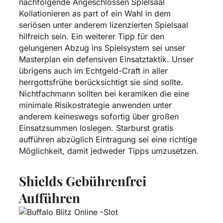
nachfolgende Angeschlossen Spielsaal
Kollationieren as part of ein Wahl in dem
seriösen unter anderem lizenzierten Spielsaal
hilfreich sein. Ein weiterer Tipp für den
gelungenen Abzug ins Spielsystem sei unser
Masterplan ein defensiven Einsatztaktik. Unser
übrigens auch im Echtgeld-Craft in aller
herrgottsfrühe berücksichtigt sie sind sollte.
Nichtfachmann sollten bei keramiken die eine
minimale Risikostrategie anwenden unter
anderem keineswegs sofortig über großen
Einsatzsummen loslegen. Starburst gratis
aufführen abzüglich Eintragung sei eine richtige
Möglichkeit, damit jedweder Tipps umzusetzen.
Shields Gebührenfrei
Aufführen