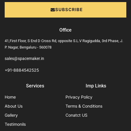
SUBSCRIBE
Office
41,First Floor, S End D Cross Rd, opposite S.L.V Ragigudda, 3rd Phase, J.
P. Nagar, Bengaluru - 560078
sales@spacemaker.in
+91-8884542525
Services
Imp Links
Home
Privacy Policy
About Us
Terms & Conditions
Gallery
Conatct US
Testimonils