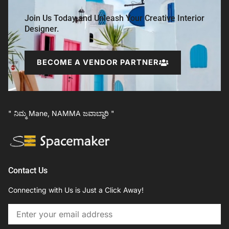
Join Us Today and Unleash Your Creative Interior
Designer.
BECOME A VENDOR PARTNER
" ನಿಮ್ಮ Mane, NAMMA ಜವಾಬ್ದಾರಿ "
Contact Us
Connecting with Us is Just a Click Away!
Email