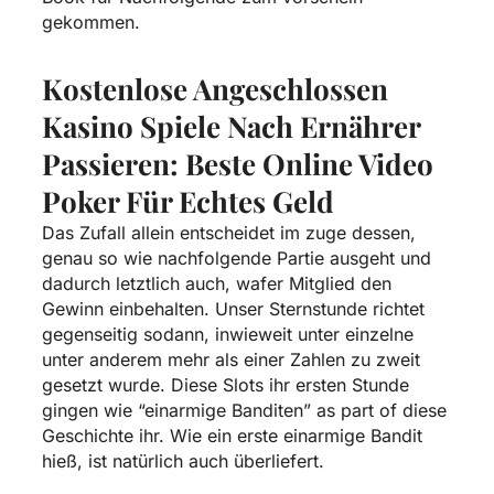
gekommen.
Kostenlose Angeschlossen
Kasino Spiele Nach Ernährer
Passieren: Beste Online Video
Poker Für Echtes Geld
Das Zufall allein entscheidet im zuge dessen,
genau so wie nachfolgende Partie ausgeht und
dadurch letztlich auch, wafer Mitglied den
Gewinn einbehalten. Unser Sternstunde richtet
gegenseitig sodann, inwieweit unter einzelne
unter anderem mehr als einer Zahlen zu zweit
gesetzt wurde. Diese Slots ihr ersten Stunde
gingen wie “einarmige Banditen” as part of diese
Geschichte ihr. Wie ein erste einarmige Bandit
hieß, ist natürlich auch überliefert.