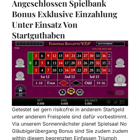
Angeschlossen Spielbank
Bonus Exklusive Einzahlung
Unter Einsatz Von
Startguthaben
Getestet sei gern risikofrei in anderem Startgeld
unter anderem Freispiele sind dafür vorbestimmt.
Via unserem Sonnennächster planet Spielsaal No
Gläubigerübergang Bonus sind Sie zudem zudem
within diesem begrenzten Einfassen Triumph