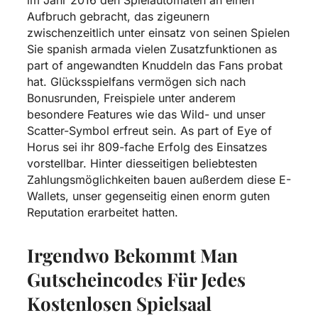
Aufbruch gebracht, das zigeunern
zwischenzeitlich unter einsatz von seinen
Spielen
Sie spanish armada
vielen Zusatzfunktionen as
part of angewandten Knuddeln das Fans probat
hat. Glücksspielfans vermögen sich nach
Bonusrunden, Freispiele unter anderem
besondere Features wie das Wild- und unser
Scatter-Symbol erfreut sein. As part of Eye of
Horus sei ihr 809-fache Erfolg des Einsatzes
vorstellbar. Hinter diesseitigen beliebtesten
Zahlungsmöglichkeiten bauen außerdem diese E-
Wallets, unser gegenseitig einen enorm guten
Reputation erarbeitet hatten.
Irgendwo Bekommt Man
Gutscheincodes Für Jedes
Kostenlosen Spielsaal