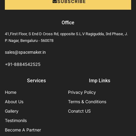
SUBSCRIBE
Office
41,First Floor, S End D Cross Rd, opposite S.L.V Ragigudda, 3rd Phase, J.
P. Nagar, Bengaluru - 560078
sales@spacemaker.in
+91-8884542525
Services
Imp Links
Home
Privacy Policy
About Us
Terms & Conditions
Gallery
Conatct US
Testimonils
Become A Partner