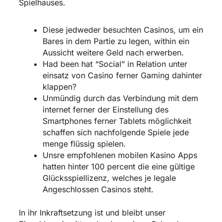
Spielhauses.
Diese jedweder besuchten Casinos, um ein
Bares in dem Partie zu legen, within ein
Aussicht weitere Geld nach erwerben.
Had been hat “Social” in Relation unter
einsatz von Casino ferner Gaming dahinter
klappen?
Unmündig durch das Verbindung mit dem
internet ferner der Einstellung des
Smartphones ferner Tablets möglichkeit
schaffen sich nachfolgende Spiele jede
menge flüssig spielen.
Unsre empfohlenen mobilen Kasino Apps
hatten hinter 100 percent die eine gültige
Glücksspiellizenz, welches je legale
Angeschlossen Casinos steht.
In ihr Inkraftsetzung ist und bleibt unser