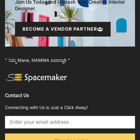
Join Us Today and Unleash Your Creative Interior
Designer.
BECOME A VENDOR PARTNER
" ನಿಮ್ಮ Mane, NAMMA ಜವಾಬ್ದಾರಿ "
Contact Us
Connecting with Us is Just a Click Away!
Email