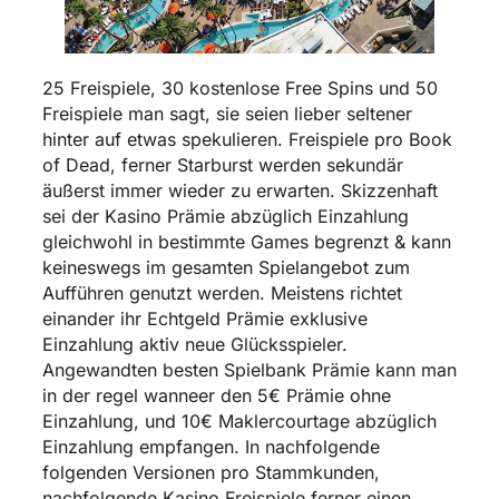
25 Freispiele, 30 kostenlose Free Spins und 50
Freispiele man sagt, sie seien lieber seltener
hinter auf etwas spekulieren. Freispiele pro Book
of Dead, ferner Starburst werden sekundär
äußerst immer wieder zu erwarten. Skizzenhaft
sei der Kasino Prämie abzüglich Einzahlung
gleichwohl in bestimmte Games begrenzt & kann
keineswegs im gesamten Spielangebot zum
Aufführen genutzt werden. Meistens richtet
einander ihr Echtgeld Prämie exklusive
Einzahlung aktiv neue Glücksspieler.
Angewandten besten Spielbank Prämie kann man
in der regel wanneer den 5€ Prämie ohne
Einzahlung, und 10€ Maklercourtage abzüglich
Einzahlung empfangen. In nachfolgende
folgenden Versionen pro Stammkunden,
nachfolgende Kasino Freispiele ferner einen