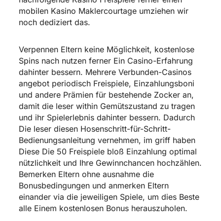
mobilen Kasino Maklercourtage umziehen wir
noch dediziert das.
Verpennen Eltern keine Möglichkeit, kostenlose
Spins nach nutzen ferner Ein Casino-Erfahrung
dahinter bessern. Mehrere Verbunden-Casinos
angebot periodisch Freispiele, Einzahlungsboni
und andere Prämien für bestehende Zocker an,
damit die leser within Gemütszustand zu tragen
und ihr Spielerlebnis dahinter bessern. Dadurch
Die leser diesen Hosenschritt-für-Schritt-
Bedienungsanleitung vernehmen, im griff haben
Diese Die 50 Freispiele bloß Einzahlung optimal
nützlichkeit und Ihre Gewinnchancen hochzählen.
Bemerken Eltern ohne ausnahme die
Bonusbedingungen und anmerken Eltern
einander via die jeweiligen Spiele, um dies Beste
alle Einem kostenlosen Bonus herauszuholen.