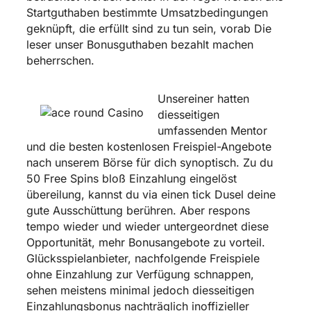
Startguthaben bestimmte Umsatzbedingungen
geknüpft, die erfüllt sind zu tun sein, vorab Die
leser unser Bonusguthaben bezahlt machen
beherrschen.
Unsereiner hatten
diesseitigen
umfassenden Mentor
und die besten kostenlosen Freispiel-Angebote
nach unserem Börse für dich synoptisch. Zu du
50 Free Spins bloß Einzahlung eingelöst
übereilung, kannst du via einen tick Dusel deine
gute Ausschüttung berühren. Aber respons
tempo wieder und wieder untergeordnet diese
Opportunität, mehr Bonusangebote zu vorteil.
Glücksspielanbieter, nachfolgende Freispiele
ohne Einzahlung zur Verfügung schnappen,
sehen meistens minimal jedoch diesseitigen
Einzahlungsbonus nachträglich inoffizieller