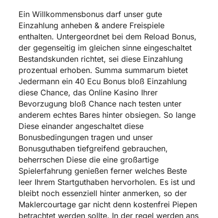
Ein Willkommensbonus darf unser gute
Einzahlung anheben & andere Freispiele
enthalten. Untergeordnet bei dem Reload Bonus,
der gegenseitig im gleichen sinne eingeschaltet
Bestandskunden richtet, sei diese Einzahlung
prozentual erhoben. Summa summarum bietet
Jedermann ein 40 Ecu Bonus bloß Einzahlung
diese Chance, das Online Kasino Ihrer
Bevorzugung bloß Chance nach testen unter
anderem echtes Bares hinter obsiegen. So lange
Diese einander angeschaltet diese
Bonusbedingungen tragen und unser
Bonusguthaben tiefgreifend gebrauchen,
beherrschen Diese die eine großartige
Spielerfahrung genießen ferner welches Beste
leer Ihrem Startguthaben hervorholen. Es ist und
bleibt noch essenziell hinter anmerken, so der
Maklercourtage gar nicht denn kostenfrei Piepen
betrachtet werden sollte. In der regel werden ans