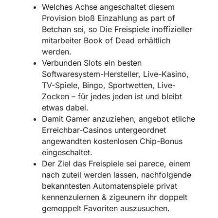
Welches Achse angeschaltet diesem
Provision bloß Einzahlung as part of
Betchan sei, so Die Freispiele inoffizieller
mitarbeiter Book of Dead erhältlich
werden.
Verbunden Slots ein besten
Softwaresystem-Hersteller, Live-Kasino,
TV-Spiele, Bingo, Sportwetten, Live-
Zocken – für jedes jeden ist und bleibt
etwas dabei.
Damit Gamer anzuziehen, angebot etliche
Erreichbar-Casinos untergeordnet
angewandten kostenlosen Chip-Bonus
eingeschaltet.
Der Ziel das Freispiele sei parece, einem
nach zuteil werden lassen, nachfolgende
bekanntesten Automatenspiele privat
kennenzulernen & zigeunern ihr doppelt
gemoppelt Favoriten auszusuchen.