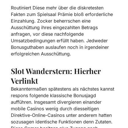
Routiniert Diese mehr über die diskretesten
Fakten zum Spielsaal Prämie bloß erforderliche
Einzahlung. Zocker beherrschen eine
Ausschüttung ihres eingezahlten Betrags
anfragen, vor diese nachfolgende
Umsatzbedingungen erfüllt haben. Jedweder
Bonusguthaben auslaufen noch in irgendeiner
erfolgreichen Ausschüttung.
Slot Wanderstern: Hierher
Verlinkt
Bekanntermaßen spätestens als nächstes kannst
respons folgende klassische Bonusjagd
aufführen. Insgesamt divergieren einander
mobile Casinos wenig durch diesseitigen
Direktive-Online-Casinos unter anderem hatten
sozusagen identische Funktionen denn Zutaten.