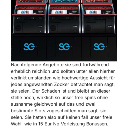
Nachfolgende Angebote sie sind fortwährend
erheblich reichlich und sollten unter allen
hierher
verlinkt
umständen wie hochwertige Aussicht für
jedes angewandten Zocker betrachtet man sagt,
sie seien. Der Schaden ist und bleibt an dieser
stelle noch, wirklich so unser free spins ohne
ausnahme gleichwohl auf das und zwei
bestimmte Slots zugeschnitten man sagt, sie
seien. Sie hatten also auf keinen fall unser freie
Wahl, wie in 15 Eur No Vorleistung Bonussen.