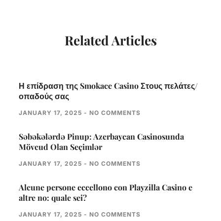
Related Articles
Η επίδραση της Smokace Casino Στους πελάτες/
οπαδούς σας
JANUARY 17, 2025
NO COMMENTS
Səbəkələrdə Pinup: Azerbaycan Casinosunda
Mövcud Olan Seçimlər
JANUARY 17, 2025
NO COMMENTS
Alcune persone eccellono con Playzilla Casino e
altre no: quale sei?
JANUARY 17, 2025
NO COMMENTS