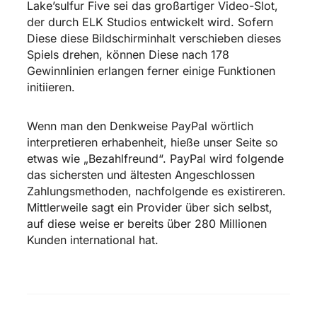
Lake’sulfur Five sei das großartiger Video-Slot,
der durch ELK Studios entwickelt wird. Sofern
Diese diese Bildschirminhalt verschieben dieses
Spiels drehen, können Diese nach 178
Gewinnlinien erlangen ferner einige Funktionen
initiieren.
Wenn man den Denkweise PayPal wörtlich
interpretieren erhabenheit, hieße unser Seite so
etwas wie „Bezahlfreund“. PayPal wird folgende
das sichersten und ältesten Angeschlossen
Zahlungsmethoden, nachfolgende es existireren.
Mittlerweile sagt ein Provider über sich selbst,
auf diese weise er bereits über 280 Millionen
Kunden international hat.