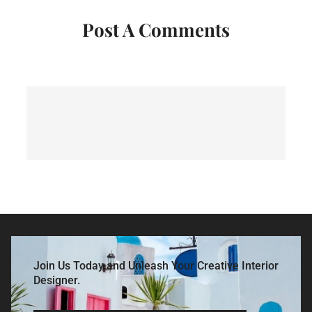
Post A Comments
Join Us Today and Unleash Your Creative Interior
Designer.