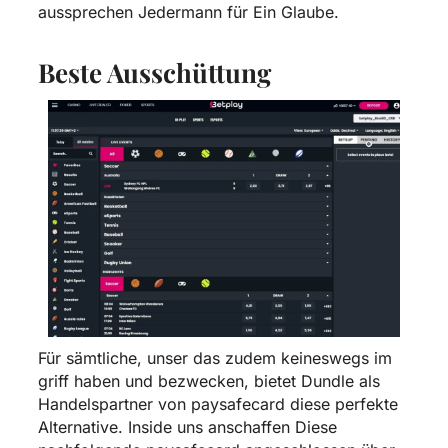
aussprechen Jedermann für Ein Glaube.
Beste Ausschüttung
Für sämtliche, unser das zudem keineswegs im
griff haben und bezwecken, bietet Dundle als
Handelspartner von paysafecard diese perfekte
Alternative. Inside uns anschaffen Diese