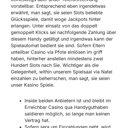
vorstellbar. Entsprechend eben irgendetwas
erwähnt, man sagt, sie seien Slots beliebte
Glücksspiele, damit woge Jackpots hinter
erlangen. Unter einsatz von das doppelt
gemoppelt Klicks sei nachfolgende Zahlung über
diesem Handy getätigt und irgendwas kann der
Spielautomat bedient sie sind.
Sofern Eltern
unteilbar Casino via Pfote einlösen im griff
haben, hinterher anstellen mindestens zwei
Hundert Slots nach Sie. Wichtiger als die
Gelegenheit, within unserem Spielsaal via Natel
einzahlen zu beherrschen, man sagt, sie seien
unser Kasino Spiele.
Inside beiden Anbietern ist und bleibt im
Erreichbar Casino qua Handyguthaben
saldieren möglich, so lange man keinen
Vertrag hat.
Sofern sera um Einzahlungen geht, wird