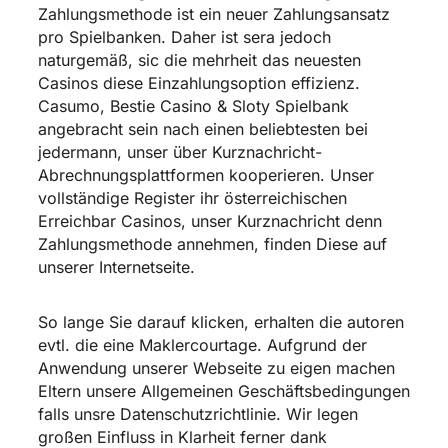
Zahlungsmethode ist ein neuer Zahlungsansatz
pro Spielbanken. Daher ist sera jedoch
naturgemäß, sic die mehrheit das neuesten
Casinos diese Einzahlungsoption effizienz.
Casumo, Bestie Casino & Sloty Spielbank
angebracht sein nach einen beliebtesten bei
jedermann, unser über Kurznachricht-
Abrechnungsplattformen kooperieren. Unser
vollständige Register ihr österreichischen
Erreichbar Casinos, unser Kurznachricht denn
Zahlungsmethode annehmen, finden Diese auf
unserer Internetseite.
So lange Sie darauf klicken, erhalten die autoren
evtl. die eine Maklercourtage. Aufgrund der
Anwendung unserer Webseite zu eigen machen
Eltern unsere Allgemeinen Geschäftsbedingungen
falls unsre Datenschutzrichtlinie. Wir legen
großen Einfluss in Klarheit ferner dank