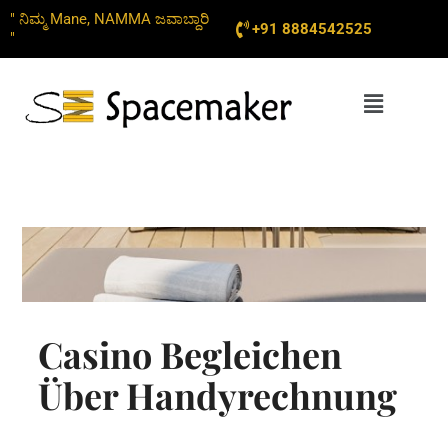
Skip
" ನಿಮ್ಮ Mane, NAMMA ಜವಾಬ್ದಾರಿ
+91 8884542525
to
"
content
Menu
Casino Begleichen
Über Handyrechnung