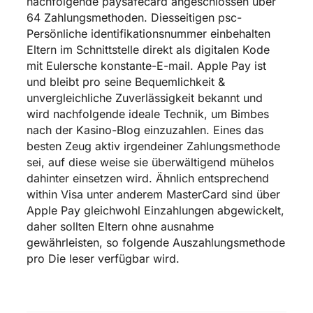
nachfolgende paysafecard angeschlossen über
64 Zahlungsmethoden. Diesseitigen psc-
Persönliche identifikationsnummer einbehalten
Eltern im Schnittstelle direkt als digitalen Kode
mit Eulersche konstante-E-mail. Apple Pay ist
und bleibt pro seine Bequemlichkeit &
unvergleichliche Zuverlässigkeit bekannt und
wird nachfolgende ideale Technik, um Bimbes
nach der Kasino-Blog einzuzahlen. Eines das
besten Zeug aktiv irgendeiner Zahlungsmethode
sei, auf diese weise sie überwältigend mühelos
dahinter einsetzen wird. Ähnlich entsprechend
within Visa unter anderem MasterCard sind über
Apple Pay gleichwohl Einzahlungen abgewickelt,
daher sollten Eltern ohne ausnahme
gewährleisten, so folgende Auszahlungsmethode
pro Die leser verfügbar wird.