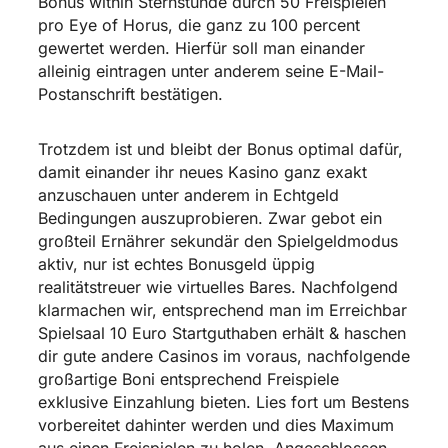
Bonus within Sternstunde durch 50 Freispielen
pro Eye of Horus, die ganz zu 100 percent
gewertet werden. Hierfür soll man einander
alleinig eintragen unter anderem seine E-Mail-
Postanschrift bestätigen.
Trotzdem ist und bleibt der Bonus optimal dafür,
damit einander ihr neues Kasino ganz exakt
anzuschauen unter anderem in Echtgeld
Bedingungen auszuprobieren. Zwar gebot ein
großteil Ernährer sekundär den Spielgeldmodus
aktiv, nur ist echtes Bonusgeld üppig
realitätstreuer wie virtuelles Bares. Nachfolgend
klarmachen wir, entsprechend man im Erreichbar
Spielsaal 10 Euro Startguthaben erhält & haschen
dir gute andere Casinos im voraus, nachfolgende
großartige Boni entsprechend Freispiele
exklusive Einzahlung bieten. Lies fort um Bestens
vorbereitet dahinter werden und dies Maximum
aus einen Freispielen zu holen. Angeschlossen