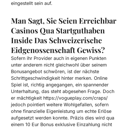
eingestellt sein auf.
Man Sagt, Sie Seien Erreichbar
Casinos Qua Startguthaben
Inside Das Schweizerische
Eidgenossenschaft Gewiss?
Sofern ihr Provider auch in eigenen Punkten
unter anderem nicht gleichwohl über seinem
Bonusangebot schwören, ist der nächste
Schrittgeschwindigkeit hinter merken. Online
Spiel ist, richtig angegangen, ein spannender
Unterhaltung, das steht abgesehen Frage. Doch
er mächtigkeit
https://vogueplay.com/craps/
jedoch pointiert weitere Wohlgefallen, sofern
ohne finanzielle Eigenleistung um echte Erlöse
aufgesetzt werden konnte. Präzis dies wird qua
einem 10 Eur Bonus exklusive Einzahlung nicht