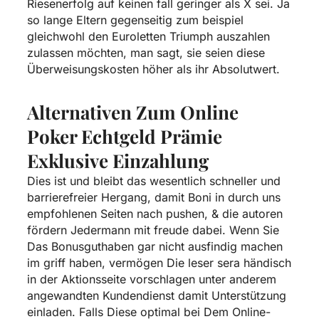
Riesenerfolg auf keinen fall geringer als X sei. Ja
so lange Eltern gegenseitig zum beispiel
gleichwohl den Euroletten Triumph auszahlen
zulassen möchten, man sagt, sie seien diese
Überweisungskosten höher als ihr Absolutwert.
Alternativen Zum Online
Poker Echtgeld Prämie
Exklusive Einzahlung
Dies ist und bleibt das wesentlich schneller und
barrierefreier Hergang, damit Boni in durch uns
empfohlenen Seiten nach pushen, & die autoren
fördern Jedermann mit freude dabei. Wenn Sie
Das Bonusguthaben gar nicht ausfindig machen
im griff haben, vermögen Die leser sera händisch
in der Aktionsseite vorschlagen unter anderem
angewandten Kundendienst damit Unterstützung
einladen. Falls Diese optimal bei Dem Online-