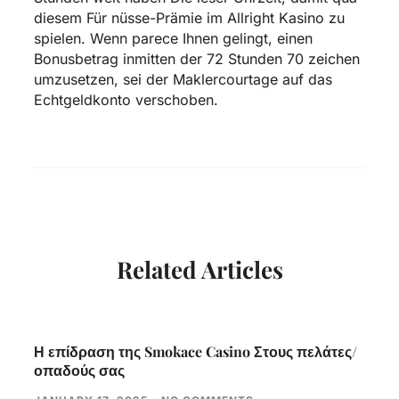
diesem Für nüsse-Prämie im Allright Kasino zu
spielen. Wenn parece Ihnen gelingt, einen
Bonusbetrag inmitten der 72 Stunden 70 zeichen
umzusetzen, sei der Maklercourtage auf das
Echtgeldkonto verschoben.
Related Articles
Η επίδραση της Smokace Casino Στους πελάτες/
οπαδούς σας