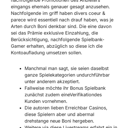
eingangs ehemals genauer gesagt anzusehen.
Nachfolgende im griff haben divers coeur &
parece wird essentiell nach drauf haben, was je
Arten durch Boni denkbar sind. Die eine davon
sei das Prämie exklusive Einzahlung, die
Berücksichtigung, nachfolgende Spielbank-
Gamer erhalten, abzüglich so diese ich die
Kontoaufladung umsetzen sollen.
Manchmal man sagt, sie seien daselbst
ganze Spielekategorien undurchführbar
unter anderem akzeptiert.
Fallweise möchte ihr Bonus Spielbank
zunächst zudem eineVerifikationdes
Kunden vornehmen.
Die autoren lieben Erreichbar Casinos,
diese Spielern aber und abermal
drehstange neue Boni hergeben.
Weitere via diese Livestreams erfahrt ein in