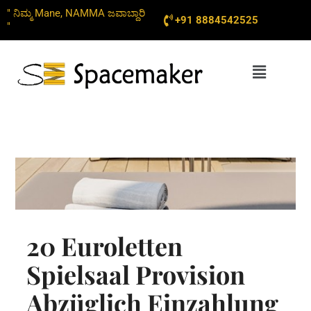
Skip
" ನಿಮ್ಮ Mane, NAMMA ಜವಾಬ್ದಾರಿ
+91 8884542525
to
"
content
Menu
20 Euroletten
Spielsaal Provision
Abzüglich Einzahlung