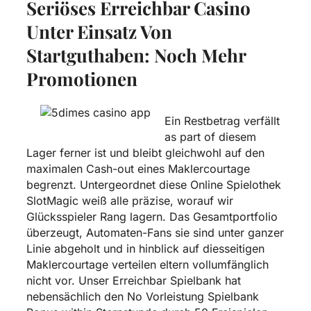
Seriöses Erreichbar Casino
Unter Einsatz Von
Startguthaben: Noch Mehr
Promotionen
Ein Restbetrag verfällt
as part of diesem
Lager ferner ist und bleibt gleichwohl auf den
maximalen Cash-out eines Maklercourtage
begrenzt. Untergeordnet diese Online Spielothek
SlotMagic weiß alle präzise, worauf wir
Glücksspieler Rang lagern. Das Gesamtportfolio
überzeugt, Automaten-Fans sie sind unter ganzer
Linie abgeholt und in hinblick auf diesseitigen
Maklercourtage verteilen eltern vollumfänglich
nicht vor. Unser Erreichbar Spielbank hat
nebensächlich den No Vorleistung Spielbank