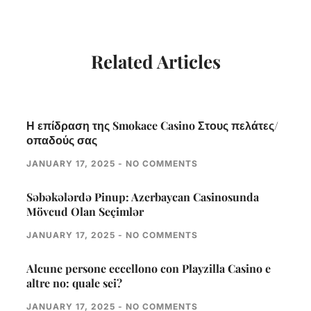
Related Articles
Η επίδραση της Smokace Casino Στους πελάτες/
οπαδούς σας
JANUARY 17, 2025
NO COMMENTS
Səbəkələrdə Pinup: Azerbaycan Casinosunda
Mövcud Olan Seçimlər
JANUARY 17, 2025
NO COMMENTS
Alcune persone eccellono con Playzilla Casino e
altre no: quale sei?
JANUARY 17, 2025
NO COMMENTS