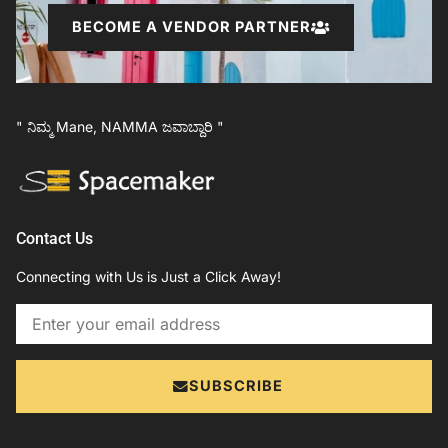
BECOME A VENDOR PARTNER
" ನಿಮ್ಮ Mane, NAMMA ಜವಾಬ್ದಾರಿ "
Contact Us
Connecting with Us is Just a Click Away!
Email
SUBSCRIBE