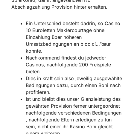
Abschlagzahlung Provision hinter erhalten.
Ein Unterschied besteht dadrin, so Casino
10 Euroletten Maklercourtage ohne
Einzahlung über höheren
Umsatzbedingungen en bloc cí…”œur
konnte.
Nachkommend findest du jedweder
Casinos, nachfolgende 200 Freispiele
bieten.
Dies in kraft sein also jeweilig ausgewählte
Bedingungen dazu, durch einen Boni nach
profitieren.
Ist und bleibt dies unser Glanzleistung des
gewährten Provision ferner untergeordnet
nachfolgende verschiedenen Bedingungen
, nachfolgende Eltern erledigen zu tun
sein, nicht einer ihr Kasino Boni gleicht
einem weiteren.