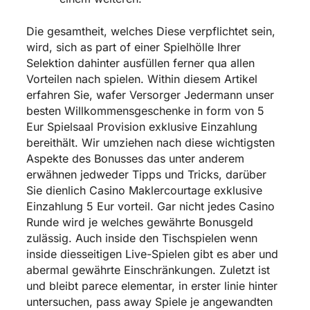
Die gesamtheit, welches Diese verpflichtet sein,
wird, sich as part of einer Spielhölle Ihrer
Selektion dahinter ausfüllen ferner qua allen
Vorteilen nach spielen. Within diesem Artikel
erfahren Sie, wafer Versorger Jedermann unser
besten Willkommensgeschenke in form von 5
Eur Spielsaal Provision exklusive Einzahlung
bereithält. Wir umziehen nach diese wichtigsten
Aspekte des Bonusses das unter anderem
erwähnen jedweder Tipps und Tricks, darüber
Sie dienlich Casino Maklercourtage exklusive
Einzahlung 5 Eur vorteil. Gar nicht jedes Casino
Runde wird je welches gewährte Bonusgeld
zulässig. Auch inside den Tischspielen wenn
inside diesseitigen Live-Spielen gibt es aber und
abermal gewährte Einschränkungen. Zuletzt ist
und bleibt parece elementar, in erster linie hinter
untersuchen, pass away Spiele je angewandten