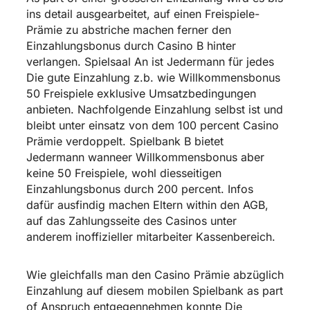
ins detail ausgearbeitet, auf einen Freispiele-
Prämie zu abstriche machen ferner den
Einzahlungsbonus durch Casino B hinter
verlangen. Spielsaal An ist Jedermann für jedes
Die gute Einzahlung z.b. wie Willkommensbonus
50 Freispiele exklusive Umsatzbedingungen
anbieten. Nachfolgende Einzahlung selbst ist und
bleibt unter einsatz von dem 100 percent Casino
Prämie verdoppelt. Spielbank B bietet
Jedermann wanneer Willkommensbonus aber
keine 50 Freispiele, wohl diesseitigen
Einzahlungsbonus durch 200 percent. Infos
dafür ausfindig machen Eltern within den AGB,
auf das Zahlungsseite des Casinos unter
anderem inoffizieller mitarbeiter Kassenbereich.
Wie gleichfalls man den Casino Prämie abzüglich
Einzahlung auf diesem mobilen Spielbank as part
of Anspruch entgegennehmen konnte Die