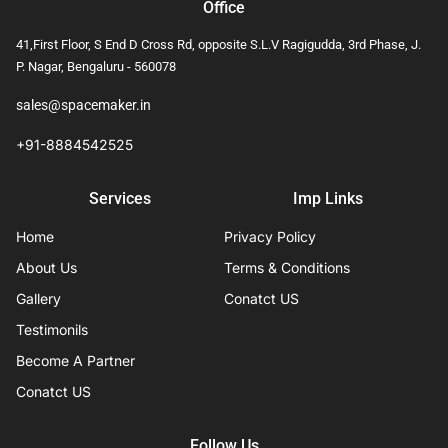
Office
41,First Floor, S End D Cross Rd, opposite S.L.V Ragigudda, 3rd Phase, J.
P. Nagar, Bengaluru - 560078
sales@spacemaker.in
+91-8884542525
Services
Imp Links
Home
Privacy Policy
About Us
Terms & Conditions
Gallery
Conatct US
Testimonils
Become A Partner
Conatct US
Follow Us