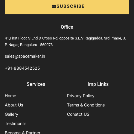
SUBSCRIBE
Office
41,First Floor, S End D Cross Rd, opposite S.L.V Ragigudda, 3rd Phase, J.
P. Nagar, Bengaluru - 560078
sales@spacemaker.in
+91-8884542525
Services
Imp Links
Home
Privacy Policy
About Us
Terms & Conditions
Gallery
Conatct US
Testimonils
Become A Partner