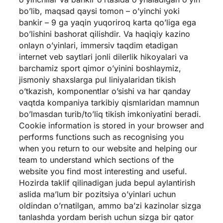
bo’lib, maqsad qaysi tomon – o’yinchi yoki
bankir – 9 ga yaqin yuqoriroq karta qo’liga ega
bo’lishini bashorat qilishdir. Va haqiqiy kazino
onlayn o’yinlari, immersiv taqdim etadigan
internet veb saytlari jonli dilerlik hikoyalari va
barchamiz sport qimor o’yinini boshlaymiz,
jismoniy shaxslarga pul liniyalaridan tikish
o’tkazish, komponentlar o’sishi va har qanday
vaqtda kompaniya tarkibiy qismlaridan mamnun
bo’lmasdan turib/to’liq tikish imkoniyatini beradi.
Cookie information is stored in your browser and
performs functions such as recognising you
when you return to our website and helping our
team to understand which sections of the
website you find most interesting and useful.
Hozirda taklif qilinadigan juda bepul aylantirish
aslida ma’lum bir pozitsiya o’yinlari uchun
oldindan o’rnatilgan, ammo ba’zi kazinolar sizga
tanlashda yordam berish uchun sizga bir qator