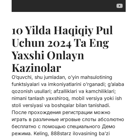
10 Yilda Haqiqiy Pul
Uchun 2024 Ta Eng
Yaxshi Onlayn
Kazinolar
O’quvchi, shu jumladan, o’yin mahsulotining
funktsiyalari va imkoniyatlarini o’rganadi; g’alaba
qozonish usullari; afzalliklari va kamchiliklari;
nimani tanlash yaxshiroq, mobil versiya yoki ish
stoli versiyasi va boshqalar bilan tanishadi.
После прохождения регистрации можно
играть в различные игровые слоты абсолютно
бесплатно с помощью специального Демо
режима. Keling, 888starz ilovasining ba’zi