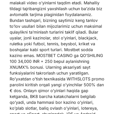
malakali video o’yinlarni taqdim etadi. Mahalliy
tildagi tajribangizni yaxshilash uchun ba’zida biz
avtomatik tarjima plaginidan foydalanamiz.
Bundan tashqari, bizning saytimiz keng tanlov
to’lov usullari bilan mijozlarimiz uchun maksimal
qulaylikni ta’minlash turlarini taklif qiladi. Bular
uyalar, jonli kazinolar, stol o’yinlari, blackjack,
ruletka yoki futbol, ​​tennis, beysbol, kriket va
boshqalar kabi sport turlari. Mostbet sodda
kazino emas. MOSTBET CASINO ga QO’SHILING
100 34,000 INR + 250 bepul aylanishning
XNUMX% bonusi. Ularning aksariyati sayt
funksiyalarini takrorlash uchun yaratilgan.
Roʻyxatdan oʻtish texnikasida WITHSLOTS promo
parolini kiritish orqali yangi oʻyinchilar 500% dan
€ dos. Onlayn qimor o’yinlari haqida gap
ketganda, BK8 barcha katakchalarni belgilab
qo’yadi, unda hammasi bor kazino o’yinlari,
ko’plab slotlar, baliq ovlash o’yinlari, lotereya,