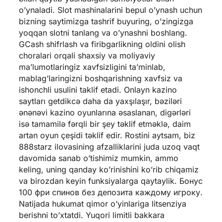
o’ynaladi. Slot mashinalarini bepul o’ynash uchun
bizning saytimizga tashrif buyuring, o’zingizga
yoqqan slotni tanlang va o’ynashni boshlang.
GCash shifrlash va firibgarlikning oldini olish
choralari orqali shaxsiy va moliyaviy
ma’lumotlaringiz xavfsizligini ta’minlab,
mablag’laringizni boshqarishning xavfsiz va
ishonchli usulini taklif etadi. Onlayn kazino
saytları getdikcə daha da yaxşılaşır, bəziləri
ənənəvi kazino oyunlarına əsaslanan, digərləri
isə tamamilə fərqli bir şey təklif etməklə, daim
artan oyun çeşidi təklif edir. Rostini aytsam, biz
888starz ilovasining afzalliklarini juda uzoq vaqt
davomida sanab o’tishimiz mumkin, ammo
keling, uning qanday ko’rinishini ko’rib chiqamiz
va birozdan keyin funksiyalarga qaytaylik. Бонус
100 фри спинов без депозита каждому игроку.
Natijada hukumat qimor o’yinlariga litsenziya
berishni to’xtatdi. Yuqori limitli bakkara