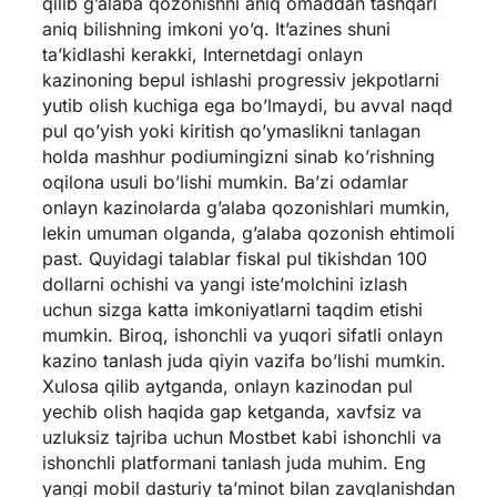
qilib g’alaba qozonishni aniq omaddan tashqari
aniq bilishning imkoni yo’q. It’azines shuni
ta’kidlashi kerakki, Internetdagi onlayn
kazinoning bepul ishlashi progressiv jekpotlarni
yutib olish kuchiga ega bo’lmaydi, bu avval naqd
pul qo’yish yoki kiritish qo’ymaslikni tanlagan
holda mashhur podiumingizni sinab ko’rishning
oqilona usuli bo’lishi mumkin. Ba’zi odamlar
onlayn kazinolarda g’alaba qozonishlari mumkin,
lekin umuman olganda, g’alaba qozonish ehtimoli
past. Quyidagi talablar fiskal pul tikishdan 100
dollarni ochishi va yangi iste’molchini izlash
uchun sizga katta imkoniyatlarni taqdim etishi
mumkin. Biroq, ishonchli va yuqori sifatli onlayn
kazino tanlash juda qiyin vazifa bo’lishi mumkin.
Xulosa qilib aytganda, onlayn kazinodan pul
yechib olish haqida gap ketganda, xavfsiz va
uzluksiz tajriba uchun Mostbet kabi ishonchli va
ishonchli platformani tanlash juda muhim. Eng
yangi mobil dasturiy ta’minot bilan zavqlanishdan