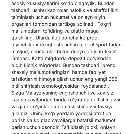
asosiy xususiyatlarini ko’rib chiqaylik. Bundan
tashqari, ushbu kazinolar halollik va shaffoflikni
ta’minlash uchun hukumat va onlayn o’yin
organlari tomonidan tartibga solinadi. To’g’ri
ma’lumotlarni to’ldiring va platformaga
qo’shiling. Ularda iloji boricha ko’proq
o’yinchilarni qiziqtirishi uchun turli xil sport turlari
mavjud, chunki ular butun dunyo bo’ylab tikish
jamoasi. Katta miqdorda depozit qo’yishdan
oldin kichik miqdorlar. Bundan tashqari, brend
shaxsiy ma’lumotlaringizni hamda faoliyat
tafsilotlarini himoya qilish uchun eng yangi 256
bitli shifrlash texnologiyasidan foydalanadi.
Sizga Malayziyaning eng ishonchli va xavfsiz
kazino saytlaridan birida roʻyxatdan oʻtishingizni
va qimor oʻyinlarida qatnashishingizni tavsiya
qilamiz. Uning ko’p yordam yadrosi atrofida
borish va ko’plab savollarga batafsil ma’lumot
berish uchun osondir. Ta’kidlash joizki, onlayn