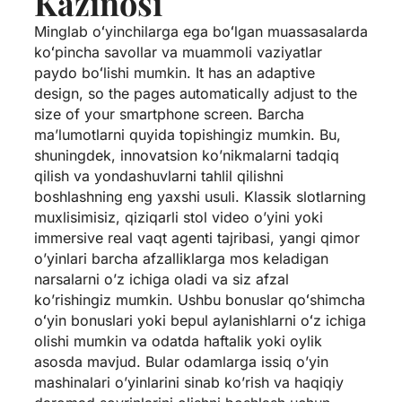
Kazinosi
Minglab oʻyinchilarga ega boʻlgan muassasalarda
koʻpincha savollar va muammoli vaziyatlar
paydo boʻlishi mumkin. It has an adaptive
design, so the pages automatically adjust to the
size of your smartphone screen. Barcha
ma’lumotlarni quyida topishingiz mumkin. Bu,
shuningdek, innovatsion ko’nikmalarni tadqiq
qilish va yondashuvlarni tahlil qilishni
boshlashning eng yaxshi usuli. Klassik slotlarning
muxlisimisiz, qiziqarli stol video o’yini yoki
immersive real vaqt agenti tajribasi, yangi qimor
o’yinlari barcha afzalliklarga mos keladigan
narsalarni o’z ichiga oladi va siz afzal
ko’rishingiz mumkin. Ushbu bonuslar qoʻshimcha
oʻyin bonuslari yoki bepul aylanishlarni oʻz ichiga
olishi mumkin va odatda haftalik yoki oylik
asosda mavjud. Bular odamlarga issiq o’yin
mashinalari o’yinlarini sinab ko’rish va haqiqiy