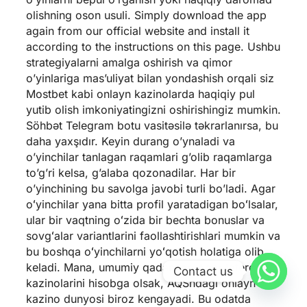
olishning oson usuli. Simply download the app
again from our official website and install it
according to the instructions on this page. Ushbu
strategiyalarni amalga oshirish va qimor
o’yinlariga mas’uliyat bilan yondashish orqali siz
Mostbet kabi onlayn kazinolarda haqiqiy pul
yutib olish imkoniyatingizni oshirishingiz mumkin.
Söhbət Telegram botu vasitəsilə təkrarlanırsa, bu
daha yaxşıdır. Keyin durang o’ynaladi va
o’yinchilar tanlagan raqamlari g’olib raqamlarga
to’g’ri kelsa, g’alaba qozonadilar. Har bir
o’yinchining bu savolga javobi turli bo’ladi. Agar
oʻyinchilar yana bitta profil yaratadigan boʻlsalar,
ular bir vaqtning oʻzida bir bechta bonuslar va
sovgʻalar variantlarini faollashtirishlari mumkin va
bu boshqa oʻyinchilarni yoʻqotish holatiga olib
keladi. Mana, umumiy qadamlar. Agar lotereya
Contact us
kazinolarini hisobga olsak, AQShdagi onlayn
kazino dunyosi biroz kengayadi. Bu odatda