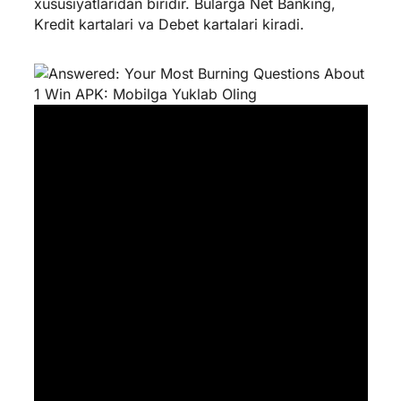
xususiyatlaridan biridir. Bularga Net Banking,
Kredit kartalari va Debet kartalari kiradi.