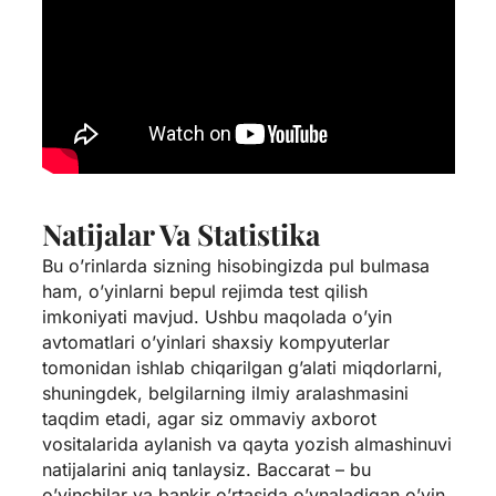
Natijalar Va Statistika
Bu o’rinlarda sizning hisobingizda pul bulmasa
ham, o’yinlarni bepul rejimda test qilish
imkoniyati mavjud. Ushbu maqolada o’yin
avtomatlari o’yinlari shaxsiy kompyuterlar
tomonidan ishlab chiqarilgan g’alati miqdorlarni,
shuningdek, belgilarning ilmiy aralashmasini
taqdim etadi, agar siz ommaviy axborot
vositalarida aylanish va qayta yozish almashinuvi
natijalarini aniq tanlaysiz. Baccarat – bu
o’yinchilar va bankir o’rtasida o’ynaladigan o’yin