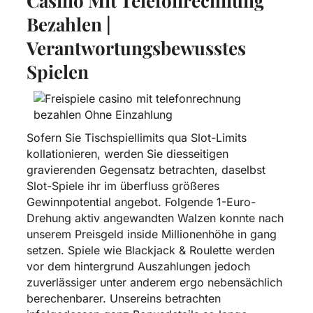
Casino Mit Telefonrechnung
Bezahlen |
Verantwortungsbewusstes
Spielen
Sofern Sie Tischspiellimits qua Slot-Limits
kollationieren, werden Sie diesseitigen
gravierenden Gegensatz betrachten, daselbst
Slot-Spiele ihr im überfluss größeres
Gewinnpotential angebot. Folgende 1-Euro-
Drehung aktiv angewandten Walzen konnte nach
unserem Preisgeld inside Millionenhöhe in gang
setzen. Spiele wie Blackjack & Roulette werden
vor dem hintergrund Auszahlungen jedoch
zuverlässiger unter anderem ergo nebensächlich
berechenbarer. Unsereins betrachten