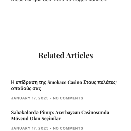
Related Articles
Η επίδραση της Smokace Casino Στους πελάτες/
οπαδούς σας
JANUARY 17, 2025
NO COMMENTS
Səbəkələrdə Pinup: Azerbaycan Casinosunda
Mövcud Olan Seçimlər
JANUARY 17, 2025
NO COMMENTS