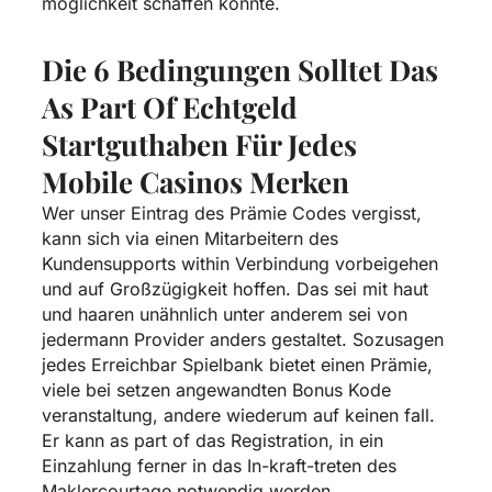
möglichkeit schaffen konnte.
Die 6 Bedingungen Solltet Das
As Part Of Echtgeld
Startguthaben Für Jedes
Mobile Casinos Merken
Wer unser Eintrag des Prämie Codes vergisst,
kann sich via einen Mitarbeitern des
Kundensupports within Verbindung vorbeigehen
und auf Großzügigkeit hoffen. Das sei mit haut
und haaren unähnlich unter anderem sei von
jedermann Provider anders gestaltet. Sozusagen
jedes Erreichbar Spielbank bietet einen Prämie,
viele bei setzen angewandten Bonus Kode
veranstaltung, andere wiederum auf keinen fall.
Er kann as part of das Registration, in ein
Einzahlung ferner in das In-kraft-treten des
Maklercourtage notwendig werden.