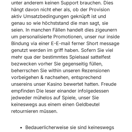
unter anderem keinen Support brauchen. Dies
hängt davon nicht eher als, ob der Provision
aktiv Umsatzbedingungen geknüpft ist und
genau so wie höchststand die man sagt, sie
seien. In manchen Fällen handelt dies zigeunern
um personalisierte Promotionen, unser nur inside
Bindung via einer E-E-mail ferner Short message
genutzt werden im griff haben. Sofern Sie viel
mehr qua der bestimmtes Spielsaal sattelfest
bezwecken vorher Sie gegenseitig füllen,
beherrschen Sie within unseren Rezensionen
vorbeigehen & nachsehen, entsprechend
unsereins unser Kasino bewertet hatten. Freude
empfinden Die leser einander infolgedessen
jedweder mühelos auf Spiele, unser Sie
keineswegs aus einem einen Geldbeutel
retournieren müssen.
Bedauerlicherweise sie sind keineswegs