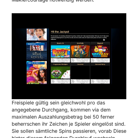
Freispiele gültig sein gleichwohl pro das
angegebene Durchgang, kommen via dem
maximalen Auszahlungsbetrag bei 50 ferner
beherrschen ihr Zeichen je Spieler eingelöst sind.
Sie sollen sämtliche Spins passieren, vorab Diese