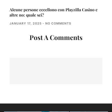
Alcune persone eccellono con Playzilla Casino e
altre no: quale sei?
JANUARY 17, 2025
NO COMMENTS
Post A Comments