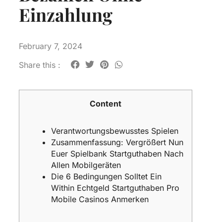
Einzahlung
February 7, 2024
Share this :
Content
Verantwortungsbewusstes Spielen
Zusammenfassung: Vergrößert Nun
Euer Spielbank Startguthaben Nach
Allen Mobilgeräten
Die 6 Bedingungen Solltet Ein
Within Echtgeld Startguthaben Pro
Mobile Casinos Anmerken