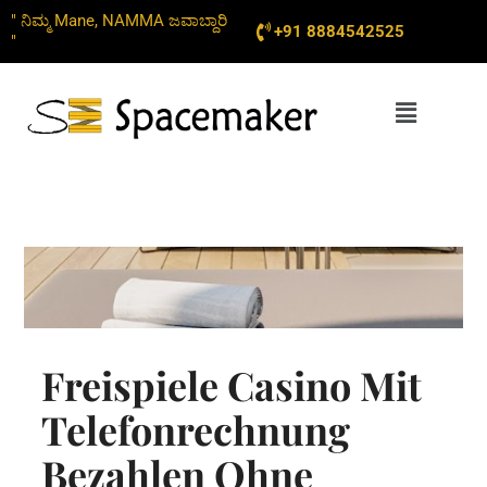
Skip
" ನಿಮ್ಮ Mane, NAMMA ಜವಾಬ್ದಾರಿ
+91 8884542525
to
"
content
Menu
Freispiele Casino Mit
Telefonrechnung
Bezahlen Ohne