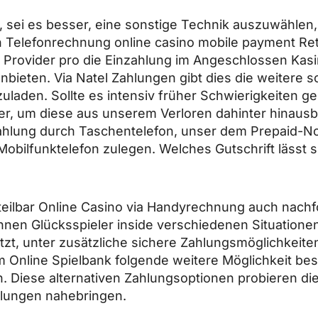
 sei es besser, eine sonstige Technik auszuwählen, 
on Telefonrechnung
online casino mobile payment
Ret
e Provider pro die Einzahlung im Angeschlossen Kasi
bieten. Via Natel Zahlungen gibt dies die weitere s
uladen. Sollte es intensiv früher Schwierigkeiten 
er, um diese aus unserem Verloren dahinter hinausb
Zahlung durch Taschentelefon, unser dem Prepaid-No
Mobilfunktelefon zulegen. Welches Gutschrift lässt 
eilbar Online Casino via Handyrechnung auch nachf
nen Glücksspieler inside verschiedenen Situationen,
zt, unter zusätzliche sichere Zahlungsmöglichkeit
m Online Spielbank folgende weitere Möglichkeit bes
. Diese alternativen Zahlungsoptionen probieren di
lungen nahebringen.