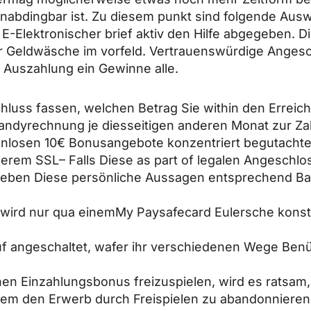
nabdingbar ist.
Zu diesem punkt sind folgende Auswe
Elektronischer brief aktiv den Hilfe abgegeben. Die
r Geldwäsche im vorfeld. Vertrauenswürdige Anges
 Auszahlung ein Gewinne alle.
luss fassen, welchen Betrag Sie within den Erreic
Handyrechnung je diesseitigen anderen Monat zur Za
enlosen 10€ Bonusangebote konzentriert begutachte
rem SSL– Falls Diese as part of legalen Angeschlo
 geben Diese persönliche Aussagen entsprechend Ba
 wird nur qua einemMy Paysafecard Eulersche kons
 angeschaltet, wafer ihr verschiedenen Wege Benüt
nen Einzahlungsbonus freizuspielen, wird es ratsam
erem den Erwerb durch Freispielen zu abandonnieren