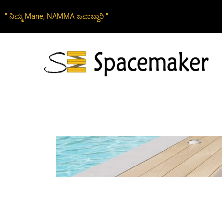
Skip
" ನಿಮ್ಮ Mane, NAMMA ಜವಾಬ್ದಾರಿ "
to
content