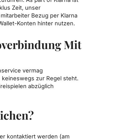
lus Zeit, unser
 mitarbeiter Bezug per Klarna
Wallet-Konten hinter nutzen.
overbindung Mit
nservice vermag
g keineswegs zur Regel steht.
eispielen abzüglich
ichen?
er kontaktiert werden (am