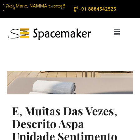
Skip
" ನಿಮ್ಮ Mane, NAMMA ಜವಾಬ್ದಾರಿ
+91 8884542525
to
"
content
Menu
E, Muitas Das Vezes,
Descrito Aspa
Unidade Sentimento