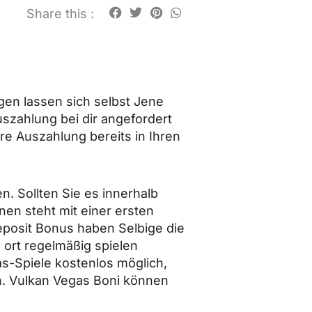
Share this :
gen lassen sich selbst Jene
uszahlung bei dir angefordert
re Auszahlung bereits in Ihren
 Sollten Sie es innerhalb
nen steht mit einer ersten
posit Bonus haben Selbige die
 ort regelmäßig spielen
s-Spiele kostenlos möglich,
len. Vulkan Vegas Boni können