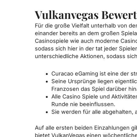
Vulkanvegas Bewer
Für die große Vielfalt unterhalb von de
einander bereits an dem großen Spiel
Casinospiele wie auch moderne Casino
sodass sich hier in der tat jeder Spie
unterschiedliche Aktionen, sodass sich
Curacao eGaming ist eine der st
Seine Ursprünge liegen eigentli
Franzosen das Spiel darüber hi
Alle Casino Spiele und Aktivitä
Runde nie beeinflussen.
Sie werden für alle abgehalten, 
Auf alle ersten beiden Einzahlungen gi
bietet VulkanVegas einen wöchentliche