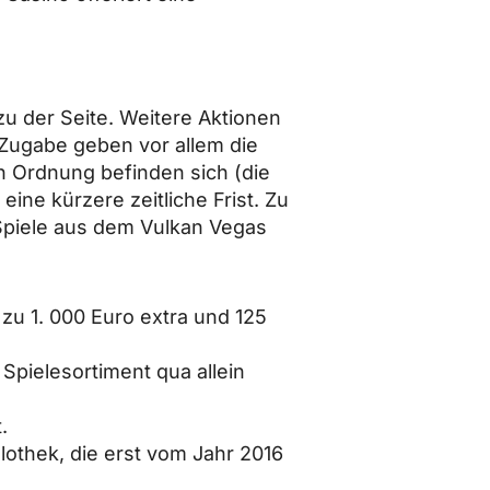
zu der Seite. Weitere Aktionen
 Zugabe geben vor allem die
 Ordnung befinden sich (die
ne kürzere zeitliche Frist. Zu
Spiele aus dem Vulkan Vegas
zu 1. 000 Euro extra und 125
pielesortiment qua allein
.
lothek, die erst vom Jahr 2016