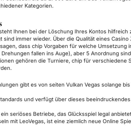
hiedener Kategorien.
s
teht Ihnen bei der Löschung Ihres Kontos hilfreich 
t sind immer wieder. Über die Qualität eines Casino
sagen, dass chip Vorgaben für welche Umsetzung in
rehungen fallen ins Auge), aber 5 Anordnung sind ei
ionen gehören die Turniere, chip für verschiedene 
rden.
lungen gibt es von seiten Vulkan Vegas solange bis 
tandards und verfügt über dieses beeindruckendes S
ein seriöses Betriebe, das Glücksspiel legal anbietet
ln mit LeoVegas, ist eine ziemlich neue Online Spie