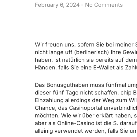
February 6, 2024
-
No Comments
Wir freuen uns, sofern Sie bei meiner
nicht lange uff (berlinerisch) Ihre Ge
haben, ist natürlich sie bereits auf d
Händen, falls Sie eine E-Wallet als Z
Das Bonusguthaben muss fünfmal umges
dieser fünf Tage nicht schaffen, chip 
Einzahlung allerdings der Weg zum Wi
Chance, das Casinoportal unverbindlic
möchten. Wie wir über erklärt haben,
aber als Online-Casino ist die S. dara
alleinig verwendet werden, falls Sie um