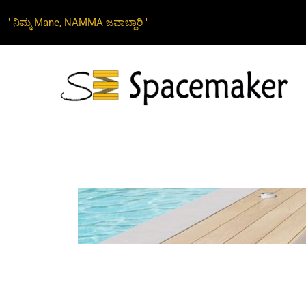
Skip
" ನಿಮ್ಮ Mane, NAMMA ಜವಾಬ್ದಾರಿ "
to
content