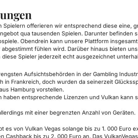
tungen
n Spielern offerieren wir entsprechend diese eine, gro
angebot qua tausenden Spielen. Darunter befinden s
spiele. Obendrein kann unsere Plattform insgesamt
ler abgestimmt fühlen wird. Darüber hinaus bieten u
 diese Spieler jederzeit echt ausgezeichnet unterha
rengsten Aufsichtsbehörden in der Gambling Industr
ch in Frankreich, doch wurden da seinerzeit Glückss
naus Hamburg vorstellen.
ten haben entsprechende Lizenzen und Vulkan kann s
allerdings mit einer begrenzten Anzahl von Geräten.
bt es von Vulkan Vegas solange bis zu 1. 000 Euro ex
n Cashback bis zu 2. 000 Euro an. Das VulkanVegas 