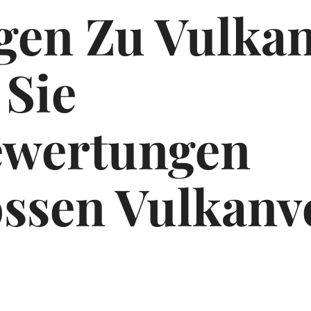
gen Zu Vulka
 Sie
wertungen
ssen Vulkanv