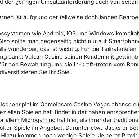
nd der geringen Umsatzanforderung auch von seiten 
rnen ist aufgrund der teilweise doch langen Bearbe
ebssystemen wie Android, iOS und Windows kompitabe
lso sollte man gegenseitig nicht nur auf Smartphon
falls wunderbar, das ist wichtig. Für die Teilnahme 
hlung dankt Vulcan Casino seinen Kunden mit gewin
für den Bewahrung und die In-kraft-treten vom Bonus
diversifizieren Sie Ihr Spiel.
s Nischenspiel im Gemeinsam Casino Vegas ebenso e
ziellen Spielen hat, findet in der nahen entsprech
r allem Microgaming hat hier, als ihrer der tradition
-Poker-Spiele im Angebot. Darunter etwa Jacks or Be
Hinzu kommen noch wenige Spiele kleinerer Provide