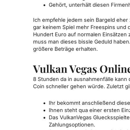
Gehört, unterhält diesen Firmenh
Ich empfehle jedem sein Bargeld eher 
gar keinem Spiel mehr Freespins und d
Hundert Euro auf normalen Einsätzen 
muss man dieses bissle Geduld haben.
größere Beträge erhalten.
Vulkan Vegas Onlin
8 Stunden da in ausnahmenfälle kann
Coin schneller gehen würde. Zuletzt g
Ihr bekommt anschließend diese
Ihnen steht qua einer ersten Ei
Das VulkanVegas Gluecksspieltem
Zahlungsoptionen.