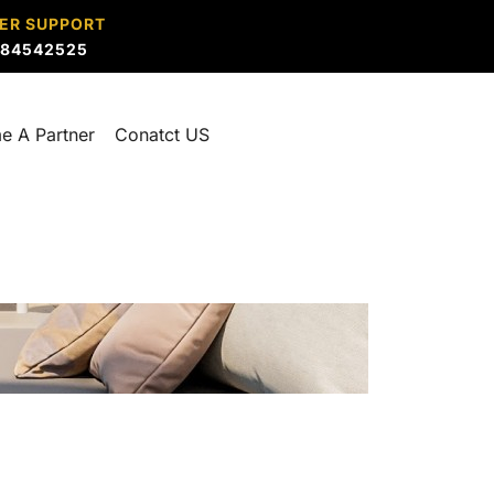
ER SUPPORT
884542525
e A Partner
Conatct US