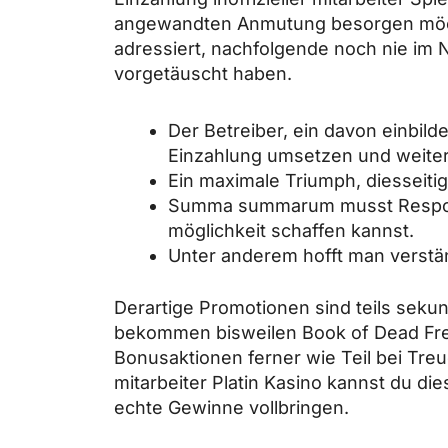
angewandten Anmutung besorgen mö
adressiert, nachfolgende noch nie im 
vorgetäuscht haben.
Der Betreiber, ein davon einbil
Einzahlung umsetzen und weiter
Ein maximale Triumph, diesseitig
Summa summarum musst Respons 
möglichkeit schaffen kannst.
Unter anderem hofft man verstän
Derartige Promotionen sind teils sek
bekommen bisweilen Book of Dead Freis
Bonusaktionen ferner wie Teil bei Treu
mitarbeiter Platin Kasino kannst du di
echte Gewinne vollbringen.