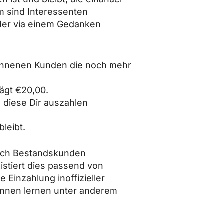
 sind Interessenten
eder via einem Gedanken
ewonnenen Kunden die noch mehr
rägt €20,00.
diese Dir auszahlen
leibt.
Auch Bestandskunden
istiert dies passend von
 Einzahlung inoffizieller
 kennen lernen unter anderem