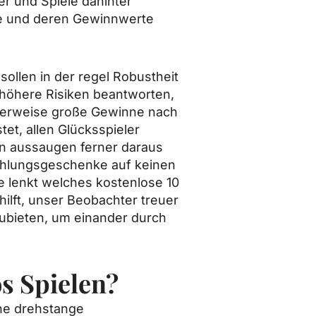
er und Spiele dahinter
le und deren Gewinnwerte
sollen in der regel Robustheit
 höhere Risiken beantworten,
herweise große Gewinne nach
stet, allen Glücksspieler
eln aussaugen ferner daraus
nzahlungsgeschenke auf keinen
le lenkt welches kostenlose 10
ilft, unser Beobachter treuer
ubieten, um einander durch
s Spielen?
ine drehstange