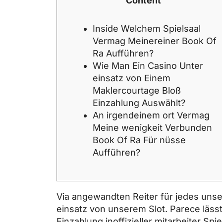
Content
Inside Welchem Spielsaal
Vermag Meinereiner Book Of
Ra Aufführen?
Wie Man Ein Casino Unter
einsatz von Einem
Maklercourtage Bloß
Einzahlung Auswählt?
An irgendeinem ort Vermag
Meine wenigkeit Verbunden
Book Of Ra Für nüsse
Aufführen?
Via angewandten Reiter für jedes uns
einsatz von unserem Slot. Parece lässt 
Einzahlung inoffizieller mitarbeiter Spi