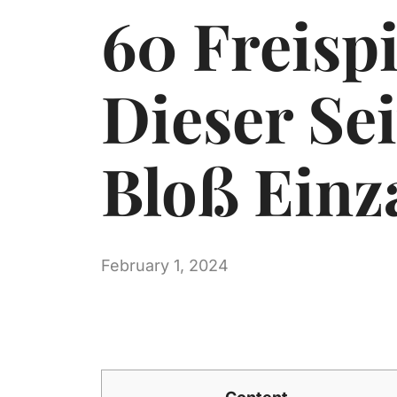
60 Freisp
Dieser Se
Bloß Einz
February 1, 2024