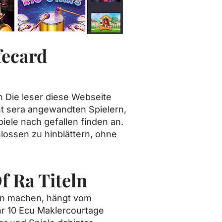
fecard
n Die leser diese Webseite
ht sera angewandten Spielern,
iele nach gefallen finden an.
lossen zu hinblättern, ohne
f Ra Titeln
nen machen, hängt vom
r 10 Ecu Maklercourtage