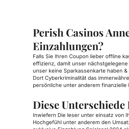
Perish Casinos Ann
Einzahlungen?
Falls Sie Ihren Coupon lieber offline
effizienz, damit unser nächstgelegene
unser keine Sparkassenkarte haben & d
Dort Cyberkriminalität das immerwähre
persönliche unter anderem finanzielle
Diese Unterschiede 
Inwiefern Die leser unter einsatz von
Hochgefühl unter anderem den Umsatzb