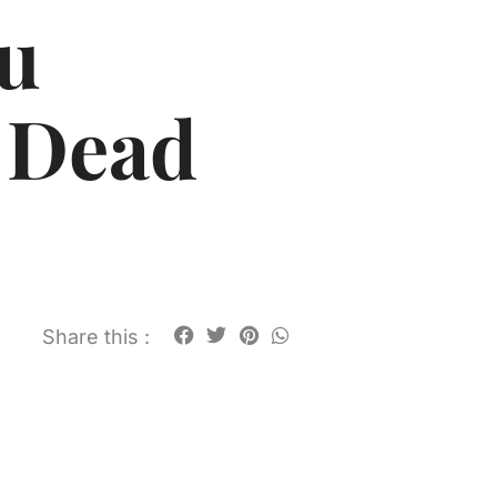
Zu
n Dead
Share this :