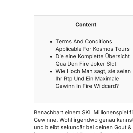
Content
Terms And Conditions
Applicable For Kosmos Tours
Die eine Komplette Übersicht
Qua Den Fire Joker Slot
Wie Hoch Man sagt, sie seien
Ihr Rtp Und Ein Maximale
Gewinn In Fire Wildcard?
Benachbart einem SKL Millionenspiel fi
Gewinne. Wohl irgendwo genau kannst 
und bleibt sekundär bei deinen Gout 