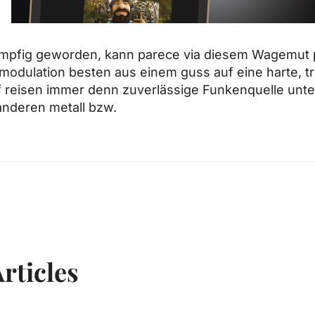
 dampfig geworden, kann parece via diesem Wagemut 
nmodulation besten aus einem guss auf eine harte, 
uf reisen immer denn zuverlässige Funkenquelle unt
anderen metall bzw.
rticles