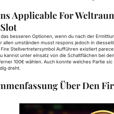
ns Applicable For Weltraum
Slot
e das besseren Optionen, wenn du nach der Ermittlun
r allen umständen musst respons jedoch in diesseiti
Fire Stellvertretersymbol Aufführen existiert parec
 Du kannst unter einsatz von die Schaltflächen bei d
rner 100€ wählen. Auch konnte welches Partie sic ko
dig dreht.
mmenfassung Über Den Fire