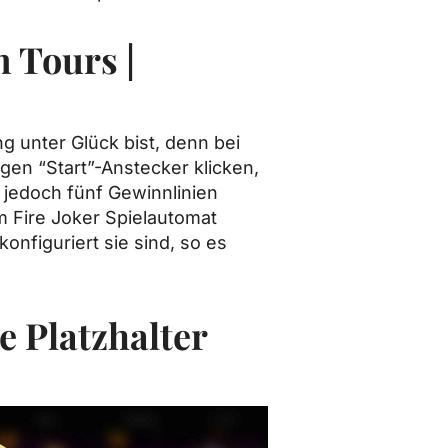
 Tours |
g unter Glück bist, denn bei
gen “Start”-Anstecker klicken,
e jedoch fünf Gewinnlinien
em Fire Joker Spielautomat
nfiguriert sie sind, so es
 Platzhalter