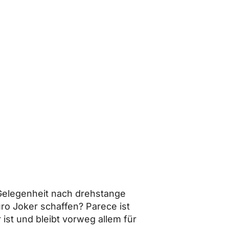
r Gelegenheit nach drehstange
o Joker schaffen? Parece ist
 ist und bleibt vorweg allem für