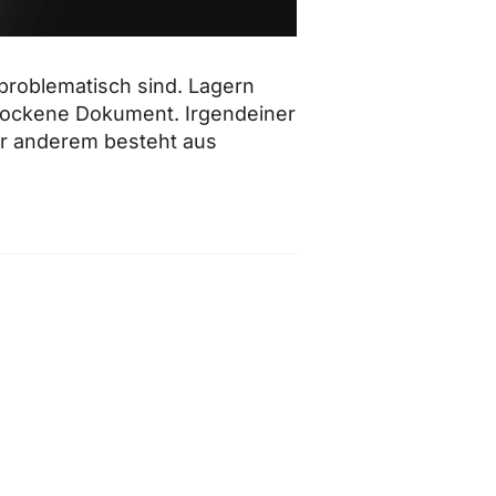
problematisch sind. Lagern
trockene Dokument. Irgendeiner
er anderem besteht aus