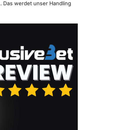
l. Das werdet unser Handling