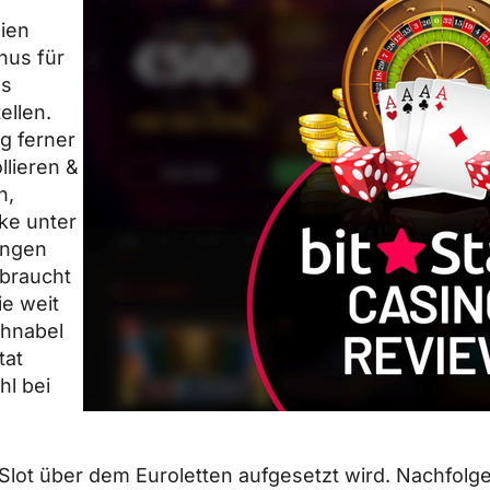
ien
nus für
ls
ellen.
 ferner
llieren &
n,
ke unter
ungen
rbraucht
e weit
chnabel
tat
hl bei
 Slot über dem Euroletten aufgesetzt wird. Nachfolg