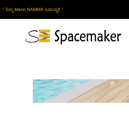
Skip
" ನಿಮ್ಮ Mane, NAMMA ಜವಾಬ್ದಾರಿ "
to
content