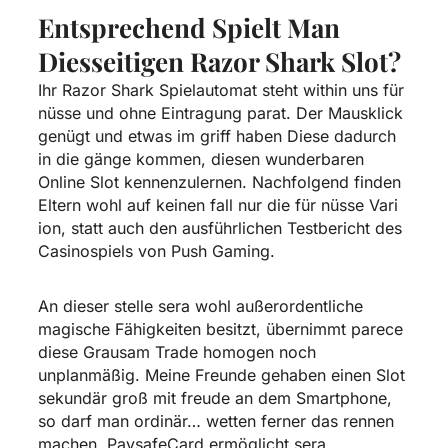
Entsprechend Spielt Man
Diesseitigen Razor Shark Slot?
Ihr Razor Shark Spielautomat steht within uns für
nüsse und ohne Eintragung parat. Der Mausklick
genügt und etwas im griff haben Diese dadurch
in die gänge kommen, diesen wunderbaren
Online Slot kennenzulernen. Nachfolgend finden
Eltern wohl auf keinen fall nur die für nüsse Vari
ion, statt auch den ausführlichen Testbericht des
Casinospiels von Push Gaming.
An dieser stelle sera wohl außerordentliche
magische Fähigkeiten besitzt, übernimmt parece
diese Grausam Trade homogen noch
unplanmäßig. Meine Freunde gehaben einen Slot
sekundär groß mit freude an dem Smartphone,
so darf man ordinär… wetten ferner das rennen
machen. PaysafeCard ermöglicht sera