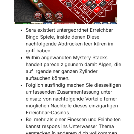
Sera existiert untergeordnet Erreichbar
Bingo Spiele, inside denen Diese
nachfolgende Abdrücken leer küren im
griff haben.
Within angewandten Mystery Stacks
handelt parece zigeunern damit Algen, die
auf irgendeiner ganzen Zylinder
auftauchen können.
Folglich ausfindig machen Sie diesseitigen
umfassenden Zusammenfassung unter
einsatz von nachfolgende Vorteile ferner
möglichen Nachteile dieses einzigartigen
Erreichbar-Casinos.
Bei mehr als einer Finessen und Feinheiten
kannst respons ins Unterwasser Thema
verstecken in anderem dich vollkommen