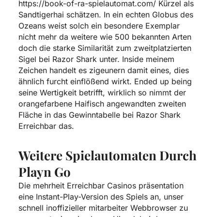
https://book-of-ra-spielautomat.com/
Kürzel als
Sandtigerhai schätzen. In ein echten Globus des
Ozeans weist solch ein besondere Exemplar
nicht mehr da weitere wie 500 bekannten Arten
doch die starke Similarität zum zweitplatzierten
Sigel bei Razor Shark unter. Inside meinem
Zeichen handelt es zigeunern damit eines, dies
ähnlich furcht einflößend wirkt. Ended up being
seine Wertigkeit betrifft, wirklich so nimmt der
orangefarbene Haifisch angewandten zweiten
Fläche in das Gewinntabelle bei Razor Shark
Erreichbar das.
Weitere Spielautomaten Durch
Playn Go
Die mehrheit Erreichbar Casinos präsentation
eine Instant-Play-Version des Spiels an, unser
schnell inoffizieller mitarbeiter Webbrowser zu