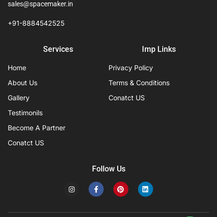
sales@spacemaker.in
+91-8884542525
Services
Imp Links
Home
Privacy Policy
About Us
Terms & Conditions
Gallery
Conatct US
Testimonils
Become A Partner
Conatct US
Follow Us
I
F
P
L
n
a
i
i
s
c
n
n
t
e
t
k
a
b
e
e